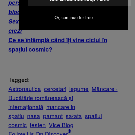
personajele din cele mai cunoscute
blockbustere
Or, continue for free
Sexul în spaţiu e mult mai dificil decât
crezi
Ce se întâmplă când îți vine ciclul în
spațiul cosmic?
Tagged:
Astronautica
cercetari
legume
Mâncare ·
Bucătărie românească și
internațională
mancare in
spatiu
nasa
pamant
sałata
spatiul
cosmic
testen
Vice Blog
Follow Us On Discover