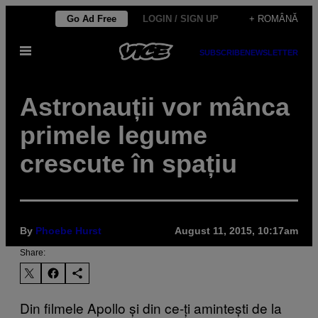
Skip
Go Ad Free
LOGIN / SIGN UP
+ ROMÂNĂ
to
Open
content
SUBSCRIBE
NEWSLETTER
Menu
​Astronauții vor mânca
primele legume
crescute în spațiu
By
Phoebe Hurst
August 11, 2015, 10:17am
Share:
Din filmele Apollo și din ce-ți amintești de la