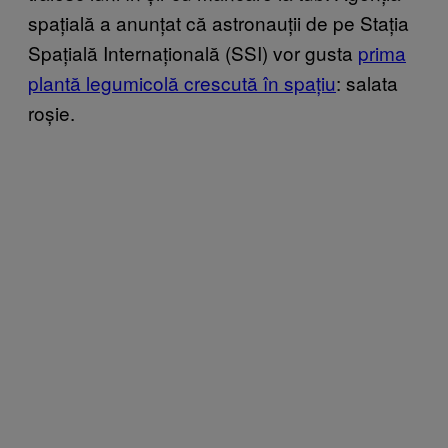
spațială a anunțat că astronauții de pe Stația
Spațială Internațională (SSI) vor gusta
prima
plantă legumicolă crescută în spațiu
: salata
roșie.