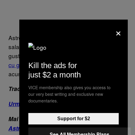
×
Astronauții urmează să raporteze ce gust are
salata spațială și le ținem pumnii să fie mai
gustoasă decât
înghețata pentru astronauți
cu gust de cretă
pe care au mâncat-o până
Kill the ads for
acum.
just $2 a month
VICE membership also gives you access to
Traducere: Oana Maria Zaharia
our very best writing and exclusive new
documentaries.
Urmărește VICE pe Facebook
:
Mai multe despre astronauți:
Support for $2
Astronauții de la NASA se joacă de-a
See All Membership Plans