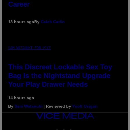
Career
13 hours ago
By
Caleb Catlin
SAM WATANUKI FOR VICE
This Discreet Lockable Sex Toy
Bag Is the Nightstand Upgrade
Your Play Drawer Needs
14 hours ago
By
Sam Watanuki
| Reviewed by
Ysolt Usigan
VICE
MEDIA
INSTAGRAM
TIKTOK
YOUTUBE