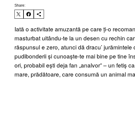
Share:
Iată o activitate amuzantă pe care ți-o recomand
masturbat uitându-te la un desen cu rechin c
răspunsul e zero, atunci dă dracu’ jurămintele d
pudibonderii și cunoaște-te mai bine pe tine î
ori, probabil ești deja fan „analvor” – un fetiș 
mare, prădătoare, care consumă un animal mai 