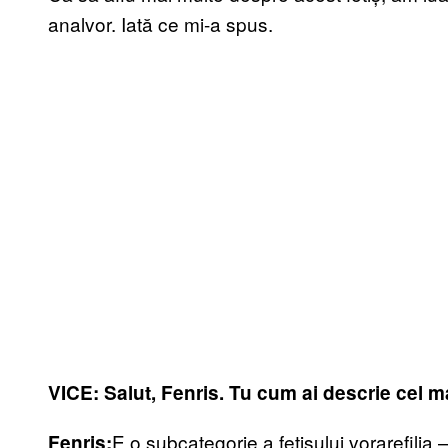
analvor. Iată ce mi-a spus.
VICE: Salut, Fenris. Tu cum ai descrie cel m
E o subcategorie a fetișului vorarefilia
Fenris: