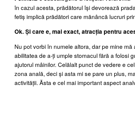
în cazul acesta, prădătorul își devorează prada
fetiș implică prădători care mănâncă lucruri pri
Ok. Și care e, mai exact, atracția pentru aces
Nu pot vorbi în numele altora, dar pe mine mă
abilitatea de a-ți umple stomacul fără a folosi g
ajutorul mâinilor. Celălalt punct de vedere e c
zona anală, deci și asta mi se pare un plus, ma
activității. Ăsta e cel mai important aspect ana