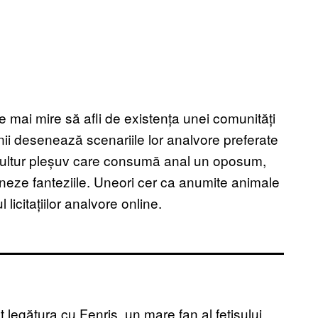
e mai mire să afli de existența unei comunități
 Unii desenează scenariile lor analvore preferate
vultur pleșuv care consumă anal un oposum,
deseneze fanteziile. Uneori cer ca anumite animale
licitațiilor analvore online.
 legătura cu Fenris, un mare fan al fetișului