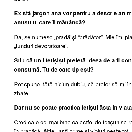
Există jargon analvor pentru a descrie anim
anusului care îl mănâncă?
Da, se numesc „pradă”și “prădător”. Mie îmi pla
„funduri devoratoare”.
Știu că unii fetișiști preferă ideea de a fi con
consumă. Tu de care tip ești?
Pot spune, fără niciun dubiu, că prefer să-mi î
zbate.
Dar nu se poate practica fetișul ăsta în viaț
Cred că e cel mai bine ca astfel de fetișuri să r
în practică. Altfel, ar fi crime și violuri peste 