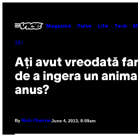
Skip
to
content
Open
Magazine
Pulse
Life
Tech
M
Menu
18+
Ați avut vreodată fa
de a ingera un animal
anus?
By
June 4, 2013, 8:09am
Nick Chester