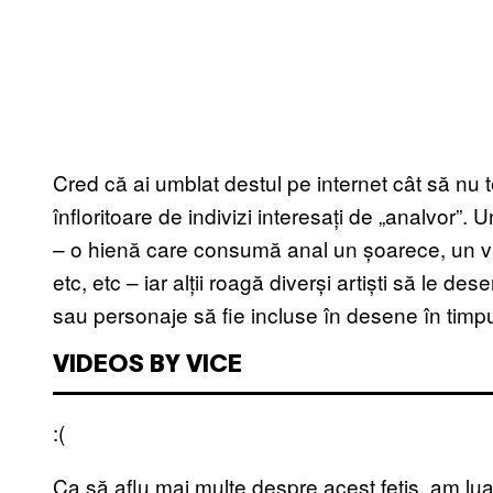
Cred că ai umblat destul pe internet cât să nu t
înfloritoare de indivizi interesați de „analvor”.
– o hienă care consumă anal un șoarece, un 
etc, etc – iar alții roagă diverși artiști să le 
sau personaje să fie incluse în desene în timpul 
VIDEOS BY VICE
:(
Ca să aflu mai multe despre acest fetiș, am luat