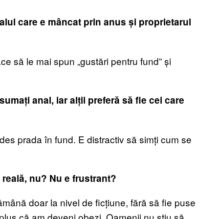
alul care e mâncat prin anus și proprietarul
ce să le mai spun „gustări pentru fund” și
sumați anal, iar alții preferă să fie cei care
ndes prada în fund. E distractiv să simți cum se
a reală, nu? Nu e frustrant?
ămână doar la nivel de ficțiune, fără să fie puse
tot, plus că am deveni obezi. Oamenii nu știu să