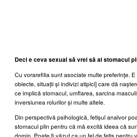
Deci e ceva sexual să vrei să ai stomacul pl
Cu vorarefilia sunt asociate multe preferințe. E 
obiecte, situații și indivizi atipici] care dă nașter
ce implică stomacul, umflarea, sarcina masculin
inversiunea rolurilor și multe altele.
Din perspectivă psihologică, fetișul analvor 
stomacul plin pentru că mă excită ideea că sunt 
domin. Poate fi văzut ca un fel de fetiș pentru 