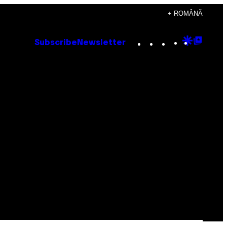
+ ROMÂNĂ
Instagram
TikTok
YouTube
Google
Goog
Subscribe
Newsletter
Discove
Top
Posts