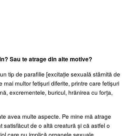
in? Sau te atrage din alte motive?
un tip de parafilie [excitație sexuală stârnită de
e mai multor fetișuri diferite, printre care fetișuri
ă, excrementele, buricul, hrănirea cu forța,
poate avea multe aspecte. Pe mine mă atrage
satisfăcut de o altă creatură și că astfel o
viol care nu implică organele sexuale.