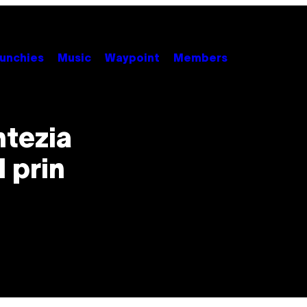
unchies
Music
Waypoint
Members
ntezia
 prin