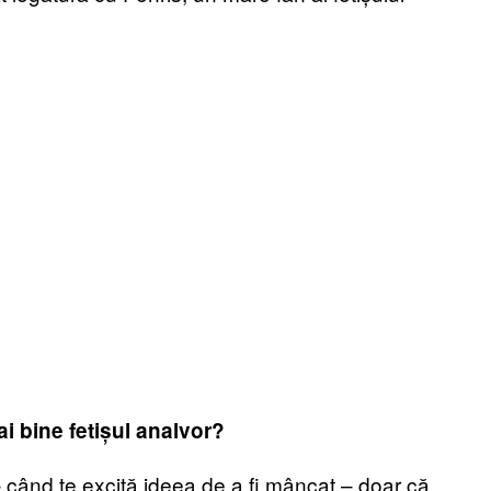
ai bine fetișul analvor?
 – când te excită ideea de a fi mâncat – doar că