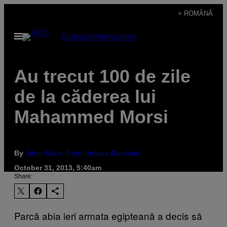
Skip
+ ROMÂNĂ
to
Open
Subscribe
Newsletter
content
Menu
Au trecut 100 de zile
de la căderea lui
Mahammed Morsi
By
John Beck, Foto: Ariana Drehsler
October 31, 2013, 5:40am
Share:
Parcă abia ieri armata egipteană a decis să