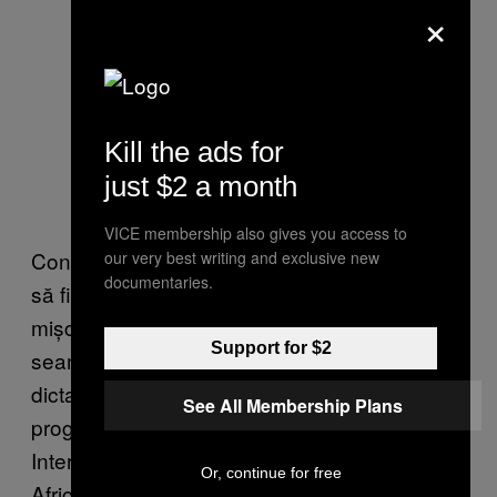
×
Kill the ads for
just $2 a month
VICE membership also gives you access to
Conform observatorilor, viitorul Egiptului pare
our very best writing and exclusive new
documentaries.
să fie unul întunecat: „Ultimele trei luni sunt o
mișcare care se îndreaptă spre ceva care
Support for $2
seamănă din ce în ce mai mult cu o
dictatură”, spune Maha Azzam, o asociată a
See All Membership Plans
programului condus de Royal Institute of
International Affairs’ Middle East and North
Or, continue for free
Africa. „Am văzut din ce în ce mai multe