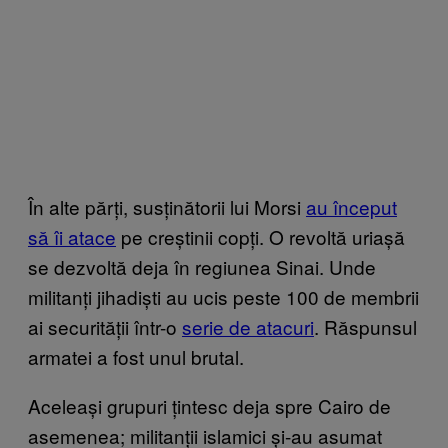
În alte părți, susținătorii lui Morsi
au început
să îi atace
pe creștinii copți. O revoltă uriașă
se dezvoltă deja în regiunea Sinai. Unde
militanți jihadiști au ucis peste 100 de membrii
ai securității într-o
serie de atacuri
. Răspunsul
armatei a fost unul brutal.
Aceleași grupuri țintesc deja spre Cairo de
asemenea; militanții islamici și-au asumat