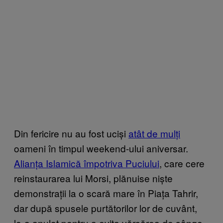
Din fericire nu au fost uciși
atât de mulți
oameni în timpul weekend-ului aniversar.
Alianța Islamică împotriva Puciului
, care cere
reinstaurarea lui Morsi, plănuise niște
demonstrații la o scară mare în Piața Tahrir,
dar după spusele purtătorilor lor de cuvânt,
le-a anulat pentru a evita vărsărea de sânge.