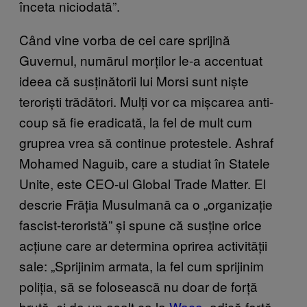
înceta niciodată”.
Când vine vorba de cei care sprijină
Guvernul, numărul morților le-a accentuat
ideea că susținătorii lui Morsi sunt niște
teroriști trădători. Mulți vor ca mișcarea anti-
coup să fie eradicată, la fel de mult cum
gruprea vrea să continue protestele. Ashraf
Mohamed Naguib, care a studiat în Statele
Unite, este CEO-ul Global Trade Matter. El
descrie Frăția Musulmană ca o „organizație
fascist-teroristă” și spune că susține orice
acțiune care ar determina oprirea activității
sale: „Sprijinim armata, la fel cum sprijinim
poliția, să se folosească nu doar de forță
brută, ci de un asalt ca la
Waco
, adică forță