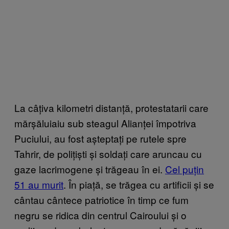
La câțiva kilometri distanță, protestatarii care
mărșăluiaiu sub steagul Alianței împotriva
Puciului, au fost așteptați pe rutele spre
Tahrir, de polițiști și soldați care aruncau cu
gaze lacrimogene și trăgeau în ei.
Cel puțin
51 au murit
. În piață, se trăgea cu artificii și se
cântau cântece patriotice în timp ce fum
negru se ridica din centrul Cairoului și o