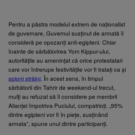
Pentru a păstra modelul extrem de naționalist
de guvernare, Guvernul susținut de armată îi
consideră pe opozanți anti-egipteni. Chiar
înainte de sărbătorirea Yom Kippur-ului,
autoritățile au amenințat că orice protestatari
care vor întrerupe festivitățile vor fi tratați ca și
spioni străini
. În acest sens, în timpul
sărbătorii din Tahrir de weekend-ul trecut,
mulți au refuzat să îi considere pe membrii
Alianței împotriva Puciului, compatrioți. „95%
dintre egipteni vor fi în piețe, susținând
armata”, spune unul dintre participanți.