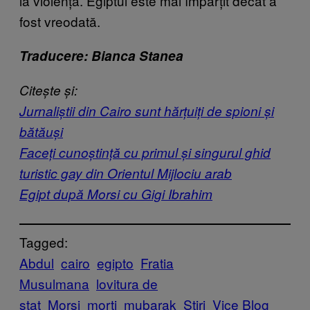
la violență. Egiptul este mai împărțit decât a
fost vreodată.
Traducere: Bianca Stanea
Citește și:
Jurnaliștii din Cairo sunt hărțuiți de spioni și
bătăuși
Faceți cunoștință cu primul și singurul ghid
turistic gay din Orientul Mijlociu arab
Egipt după Morsi cu Gigi Ibrahim
Tagged:
Abdul
cairo
egipto
Fratia
Musulmana
lovitura de
stat
Morsi
morti
mubarak
Știri
Vice Blog