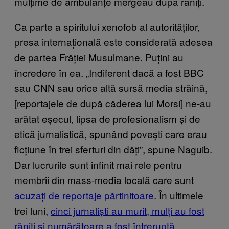
mulțime de ambulanțe mergeau după răniți.
Ca parte a spiritului xenofob al autorităților,
presa internațională este considerată adesea
de partea Frăției Musulmane. Puțini au
încredere în ea. „Indiferent dacă a fost BBC
sau CNN sau orice altă sursă media străină,
[reportajele de după căderea lui Morsi] ne-au
arătat eșecul, lipsa de profesionalism și de
etică jurnalistică, spunând povești care erau
ficțiune în trei sferturi din dăți”, spune Naguib.
Dar lucrurile sunt infinit mai rele pentru
membrii din mass-media locală care sunt
acuzați de reportaje părtinitoare
. În ultimele
trei luni,
cinci jurnaliști au murit, mulți au fost
răniți și numărătoare a fost întreruptă.