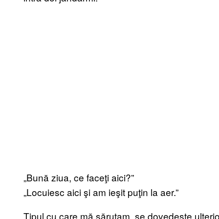
„Bună ziua, ce faceţi aici?”
„Locuiesc aici şi am ieşit puţin la aer.”
Tipul cu care mă sărutam, se dovedeşte ulterio