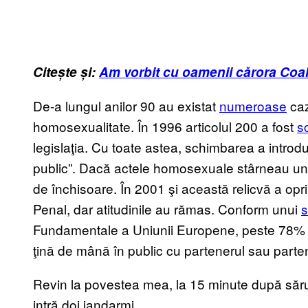
Citește și:
Am vorbit cu oamenii cărora Coali
De-a lungul anilor 90 au existat
numeroase
caz
homosexualitate. În 1996 articolul 200 a fost
s
legislaţia. Cu toate astea, schimbarea a introd
public”. Dacă actele homosexuale stârneau un s
de închisoare. În 2001 şi această relicvă a opri
Penal, dar atitudinile au rămas. Conform unui
s
Fundamentale a Uniunii Europene, peste 78% 
ţină de mână în public cu partenerul sau parten
Revin la povestea mea, la 15 minute după sărut
intră doi jandarmi.