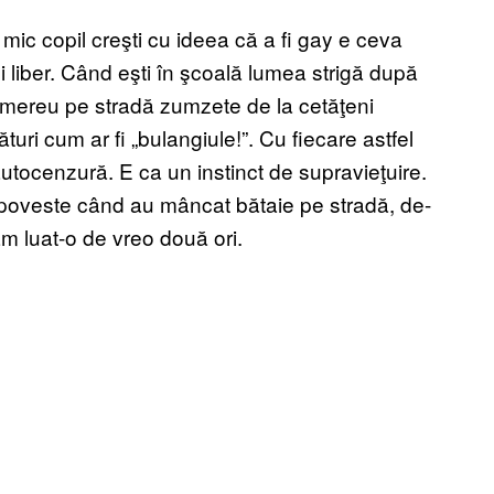
mic copil creşti cu ideea că a fi gay e ceva
mi liber. Când eşti în şcoală lumea strigă după
zi mereu pe stradă zumzete de la cetăţeni
ături cum ar fi „bulangiule!”. Cu fiecare astfel
tocenzură. E ca un instinct de supravieţuire.
 poveste când au mâncat bătaie pe stradă, de-
-am luat-o de vreo două ori.