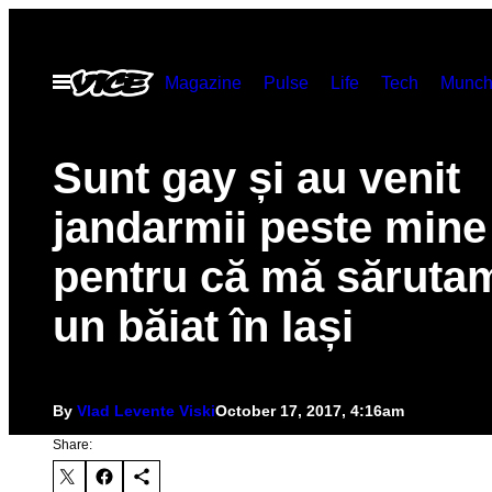
Skip
to
Open
Magazine
Pulse
Life
Tech
Munch
content
Menu
Sunt gay și au venit
jandarmii peste mine
pentru că mă săruta
un băiat în Iași
By
Vlad Levente Viski
October 17, 2017, 4:16am
Share: