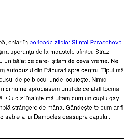
bă, chiar în
perioada zilelor Sfintei Parascheva
.
ină speranţă de la moaştele sfintei. Străzi
cu un băiat pe care-l ştiam de ceva vreme. Ne
m autobuzul din Păcurari spre centru. Tipul mă
sul de pe blocul unde locuieşte. Nimic
i nici nu ne apropiasem unul de celălalt tocmai
nă. Cu o zi înainte mă uitam cum un cuplu gay
 simplă strângere de mâna. Gândeşte-te cum ar fi
u o sabie a lui Damocles deasupra capului.