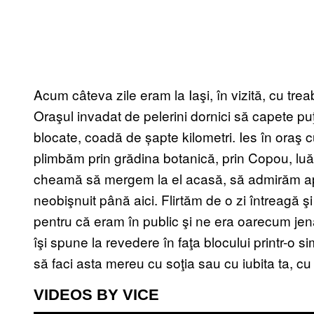
Acum câteva zile eram la Iaşi, în vizită, cu trea
Oraşul invadat de pelerini dornici să capete puţ
blocate, coadă de șapte kilometri. Ies în oraş 
plimbăm prin grădina botanică, prin Copou, luă
cheamă să mergem la el acasă, să admirăm apu
neobişnuit până aici. Flirtăm de o zi întreagă ş
pentru că eram în public şi ne era oarecum je
îşi spune la revedere în faţa blocului printr-o
să faci asta mereu cu soţia sau cu iubita ta, c
VIDEOS BY VICE