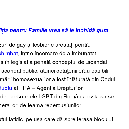
ția pentru Familie vrea să le închidă gura
uri de gay și lesbiene arestați pentru
chimbat
, într-o încercare de a îmbunătăţi
us în legislaţia penală conceptul de „scandal
candal public, atunci cetăţenii erau pasibili
mării homosexualilor a fost înlăturată din Codul
tudiu
al FRA – Agenţia Drepturilor
din persoanele LGBT din România evită să se
era lor, de teama repercusiunilor.
ul fatidic, pe uşa care dă spre terasa blocului