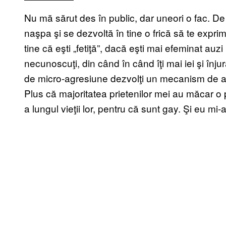
Nu mă sărut des în public, dar uneori o fac. De 
naşpa şi se dezvoltă în tine o frică să te expri
tine că eşti „fetiţă”, dacă eşti mai efeminat au
necunoscuţi, din când în când îţi mai iei şi înjur
de micro-agresiune dezvolţi un mecanism de au
Plus că majoritatea prietenilor mei au măcar o
a lungul vieţii lor, pentru că sunt gay. Şi eu mi