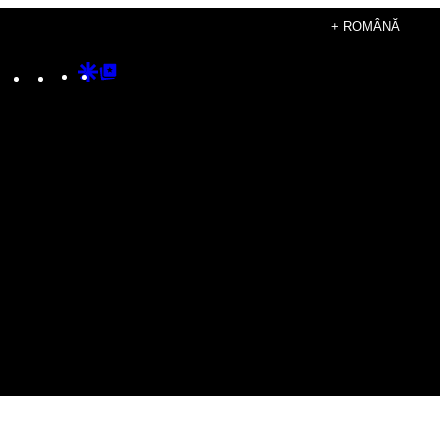
+ ROMÂNĂ
Instagram
TikTok
YouTube
Google
Google
Discover
Top
Posts