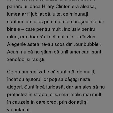
paharului: dacă Hilary Clinton era aleasă,
lumea ar fi jubilat că, uite, ce minunați
suntem, am ales prima femeie președinte, iar
binele – care pentru mulți, inclusiv pentru
mine, era doar răul cel mai mic – a învins.
Alegerile astea ne-au scos din „our bubble”.
Acum nu că nu știam că unii americani sunt
xenofobi și rasiști.
Ce nu am realizat e că sunt atât de mulți,
încât cu ajutorul lor poți să câștigi niște
alegeri. Sunt încă furioasă, dar am ales să nu
protestez în stradă, ci să mă implic mai mult
în cauzele în care cred, prin donații și
voluntariat.