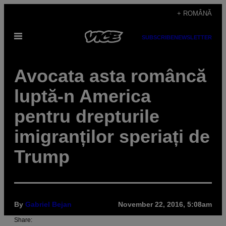
Skip
+ ROMÂNĂ
to
Open
content
SUBSCRIBE
NEWSLETTER
Menu
Avocata asta româncă
luptă-n America
pentru drepturile
imigranților speriați de
Trump
By
Gabriel Bejan
November 22, 2016, 5:08am
Share: