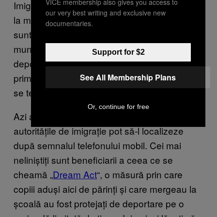
VICE membership also gives you access to
Imigranții sunt foarte speriați, e o furtună aici,
our very best writing and exclusive new
la mine la birou e haos în fiecare zi. Oamenii
documentaries.
sunt speriați că Trump o să le ia permisele de
muncă, o să le anuleze actele și o să-i
Support for $2
deporteze. Mulți dintre ei așteaptă să
primească rezidență sau chiar cetățenie și tot
See All Membership Plans
se tem că Trump o să-i arunce afară din țară.
Or, continue for free
Azi a venit cineva să mă întrebe dacă
autoritățile de imigrație pot să-l localizeze
după semnalul telefonului mobil. Cei mai
neliniștiți sunt beneficiarii a ceea ce se
cheamă „
Dream Act
“, o măsură prin care
copiii aduși aici de părinți și care mergeau la
școală au fost protejați de deportare pe o