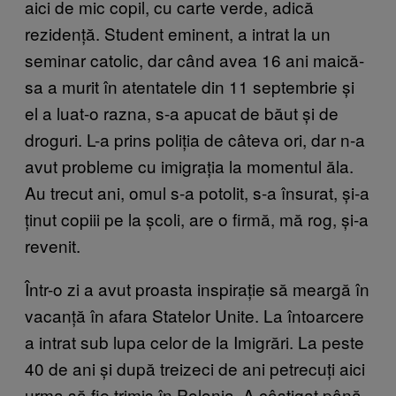
aici de mic copil, cu carte verde, adică
rezidență. Student eminent, a intrat la un
seminar catolic, dar când avea 16 ani maică-
sa a murit în atentatele din 11 septembrie și
el a luat-o razna, s-a apucat de băut și de
droguri. L-a prins poliția de câteva ori, dar n-a
avut probleme cu imigrația la momentul ăla.
Au trecut ani, omul s-a potolit, s-a însurat, și-a
ținut copiii pe la școli, are o firmă, mă rog, și-a
revenit.
Într-o zi a avut proasta inspirație să meargă în
vacanță în afara Statelor Unite. La întoarcere
a intrat sub lupa celor de la Imigrări. La peste
40 de ani și după treizeci de ani petrecuți aici
urma să fie trimis în Polonia. A câștigat până