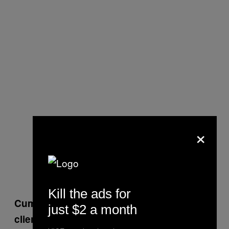
×
Kill the ads for
Cum s-a schimbat starea de spirit printre
just $2 a month
clienții tăi după ce a câștigat Trump?