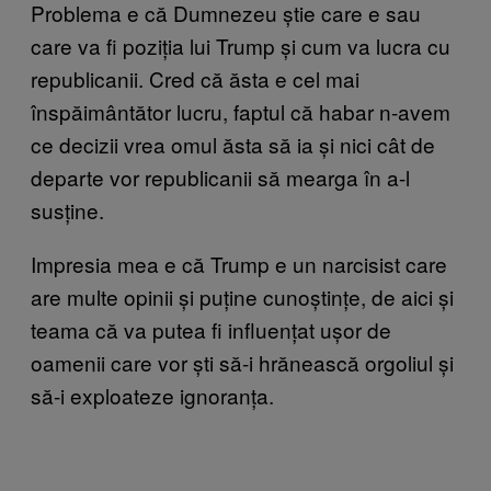
Problema e că Dumnezeu știe care e sau
care va fi poziția lui Trump și cum va lucra cu
republicanii. Cred că ăsta e cel mai
înspăimântător lucru, faptul că habar n-avem
ce decizii vrea omul ăsta să ia și nici cât de
departe vor republicanii să mearga în a-l
susține.
Impresia mea e că Trump e un narcisist care
are multe opinii și puține cunoștințe, de aici și
teama că va putea fi influențat ușor de
oamenii care vor ști să-i hrănească orgoliul și
să-i exploateze ignoranța.