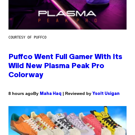
COURTESY OF PUFFCO
Puffco Went Full Gamer With Its
Wild New Plasma Peak Pro
Colorway
By
| Reviewed by
8 hours ago
Maha Haq
Ysolt Usigan