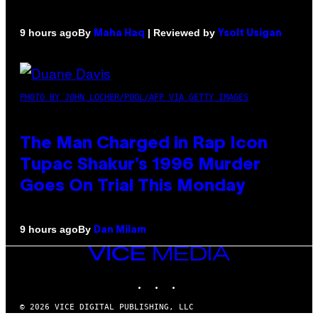
By
| Reviewed by
9 hours ago
Maha Haq
Ysolt Usigan
PHOTO BY JOHN LOCHER/POOL/AFP VIA GETTY IMAGES
The Man Charged in Rap Icon
Tupac Shakur’s 1996 Murder
Goes On Trial This Monday
By
9 hours ago
Dan Milam
VICE
MEDIA
INSTAGRAM
TIKTOK
YOUTUBE
© 2026 VICE DIGITAL PUBLISHING, LLC