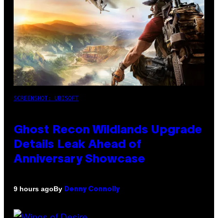
SCREENSHOT: UBISOFT
Ghost Recon Wildlands Upgrade
Details Leak Ahead of
Anniversary Showcase
By
9 hours ago
Denny Connolly