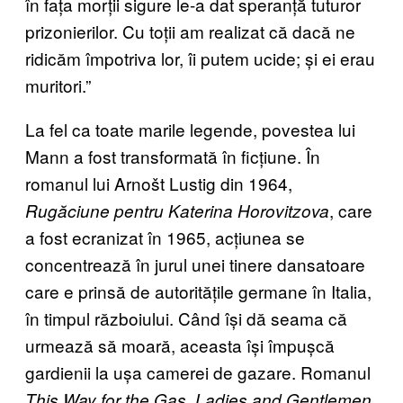
în fața morții sigure le-a dat speranță tuturor
prizonierilor. Cu toții am realizat că dacă ne
ridicăm împotriva lor, îi putem ucide; și ei erau
muritori.”
La fel ca toate marile legende, povestea lui
Mann a fost transformată în ficțiune. În
romanul lui Arnošt Lustig din 1964,
, care
Rugăciune pentru Katerina Horovitzova
a fost ecranizat în 1965, acțiunea se
concentrează în jurul unei tinere dansatoare
care e prinsă de autoritățile germane în Italia,
în timpul războiului. Când își dă seama că
urmează să moară, aceasta își împușcă
gardienii la ușa camerei de gazare. Romanul
,
This Way for the Gas, Ladies and Gentlemen