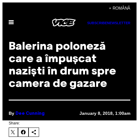
Skip
+ ROMÂNĂ
to
Open
content
SUBSCRIBE
NEWSLETTER
Menu
Balerina poloneză
care a împușcat
naziști în drum spre
camera de gazare
By
January 8, 2018, 1:00am
Dee Cunning
Share: