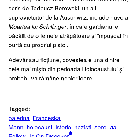
scris de Tadeusz Borowski, un alt
supraviețuitor de la Auschwitz, include nuvela
, în care gardianul e
Moartea lui Schillinger
păcălit de o femeie atrăgătoare și împușcat în
burtă cu propriul pistol.
Adevăr sau ficțiune, povestea e una dintre
cele mai mișto din perioada Holocaustului și
probabil va rămâne nepieritoare.
Tagged:
balerina
Franceska
Mann
holocaust
Istorie
nazisti
легенда
Follow Us On Discover