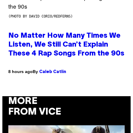
(PHOTO BY DAVID CORIO/REDFERNS)
No Matter How Many Times We
Listen, We Still Can’t Explain
These 4 Rap Songs From the 90s
By
8 hours ago
Caleb Catlin
MORE
FROM VICE