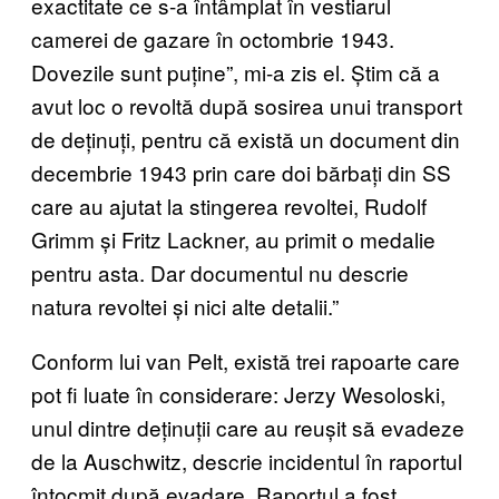
exactitate ce s-a întâmplat în vestiarul
camerei de gazare în octombrie 1943.
Dovezile sunt puține”, mi-a zis el. Știm că a
avut loc o revoltă după sosirea unui transport
de deținuți, pentru că există un document din
decembrie 1943 prin care doi bărbați din SS
care au ajutat la stingerea revoltei, Rudolf
Grimm și Fritz Lackner, au primit o medalie
pentru asta. Dar documentul nu descrie
natura revoltei și nici alte detalii.”
Conform lui van Pelt, există trei rapoarte care
pot fi luate în considerare: Jerzy Wesoloski,
unul dintre deținuții care au reușit să evadeze
de la Auschwitz, descrie incidentul în raportul
întocmit după evadare. Raportul a fost