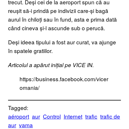
trecut. Deși cei de la aeroport spun că au
reușit să-i prindă pe indivizii care-și bagă
aurul în chiloți sau în fund, asta e prima dată
când cineva și-l ascunde sub o perucă.
Deși ideea tipului a fost aur curat, va ajunge
în spatele gratiilor.
Articolul a apărut inițial pe VICE IN.
https://business.facebook.com/vicer
omania/
Tagged:
aéroport
aur
Control
Internet
trafic
trafic de
aur
vama