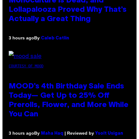
Monoculture is Dead, and
Lollapalooza Proved Why That’s
Actually a Great Thing
By
3 hours ago
Caleb Catlin
COURTESY OF MOOD
MOOD’s 4th Birthday Sale Ends
Today— Get Up to 25% Off
Prerolls, Flower, and More While
You Can
By
| Reviewed by
3 hours ago
Maha Haq
Ysolt Usigan