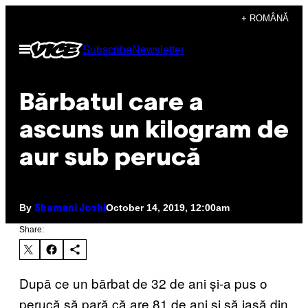
Skip
+ ROMÂNĂ
to
Open
Subscribe
Newsletter
content
Menu
Bărbatul care a
ascuns un kilogram de
aur sub perucă
By
October 14, 2019, 12:00am
Shamani Joshi
Share:
După ce un bărbat de 32 de ani și-a pus o
perucă să pară că are 81 de ani și să iasă din