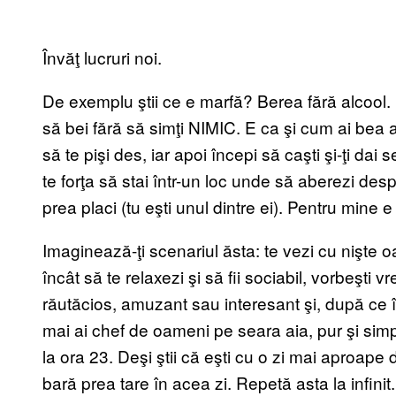
Învăţ lucruri noi.
De exemplu ştii ce e marfă? Berea fără alcool. E 
să bei fără să simţi NIMIC. E ca şi cum ai bea a
să te pişi des, iar apoi începi să caşti şi-ţi dai
te forţa să stai într-un loc unde să aberezi des
prea placi (tu eşti unul dintre ei). Pentru mine 
Imaginează-ţi scenariul ăsta: te vezi cu nişte
încât să te relaxezi şi să fii sociabil, vorbeşti
răutăcios, amuzant sau interesant şi, după ce 
mai ai chef de oameni pe seara aia, pur şi simp
la ora 23. Deşi ştii că eşti cu o zi mai aproape
bară prea tare în acea zi. Repetă asta la infinit.