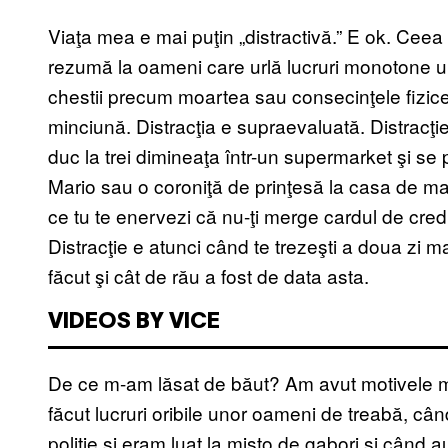
Viaţa mea e mai puţin „distractivă.” E ok. Ceea 
rezumă la oameni care urlă lucruri monotone unii 
chestii precum moartea sau consecinţele fizice
minciună. Distracţia e supraevaluată. Distracţi
duc la trei dimineaţa într-un supermarket şi se 
Mario sau o coroniţă de prinţesă la casa de mar
ce tu te enervezi că nu-ţi merge cardul de credi
Distracţie e atunci când te trezeşti a doua zi ma
făcut şi cât de rău a fost de data asta.
VIDEOS BY VICE
De ce m-am lăsat de băut? Am avut motivele me
făcut lucruri oribile unor oameni de treabă, c
poliţie şi eram luat la mişto de gabori şi când a