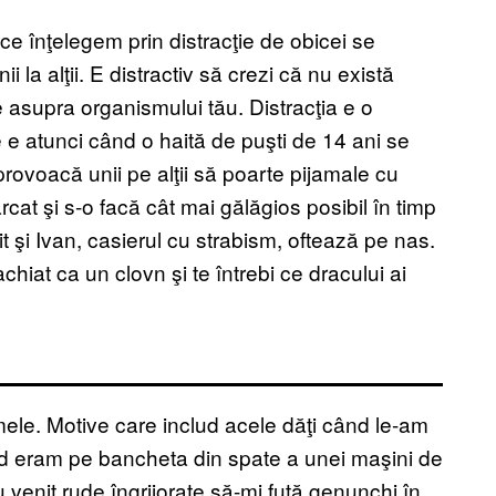
ce înţelegem prin distracţie de obicei se
la alţii. E distractiv să crezi că nu există
 asupra organismului tău. Distracţia e o
e e atunci când o haită de puşti de 14 ani se
provoacă unii pe alţii să poarte pijamale cu
cat şi s-o facă cât mai gălăgios posibil în timp
t şi Ivan, casierul cu strabism, oftează pe nas.
chiat ca un clovn şi te întrebi ce dracului ai
le. Motive care includ acele dăţi când le-am
ând eram pe bancheta din spate a unei maşini de
u venit rude îngrijorate să-mi fută genunchi în