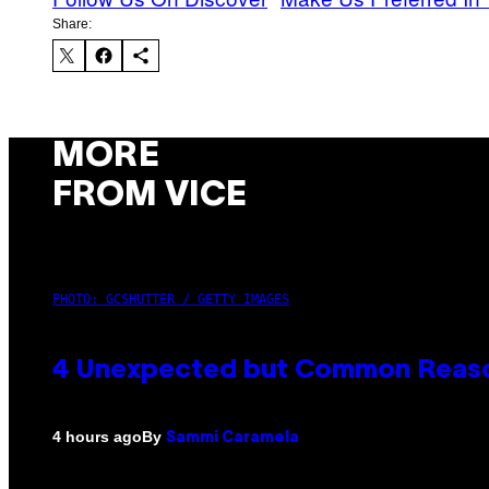
Share:
MORE
FROM VICE
PHOTO: GCSHUTTER / GETTY IMAGES
4 Unexpected but Common Reason
By
4 hours ago
Sammi Caramela