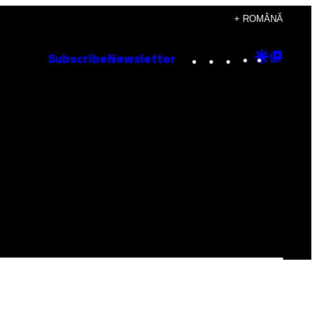
+ ROMÂNĂ
Instagram
TikTok
YouTube
Google
Goog
Subscribe
Newsletter
Discove
Top
Posts