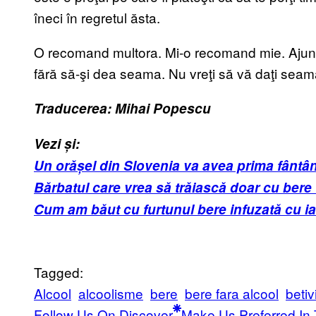
îneci în regretul ăsta.
O recomand multora. Mi-o recomand mie. Ajung
fără să-şi dea seama. Nu vreţi să vă daţi seama
Traducerea: Mihai Popescu
Vezi și:
Un orășel din Slovenia va avea prima fântân
Bărbatul care vrea să trăiască doar cu bere 
Cum am băut cu furtunul bere infuzată cu i
Tagged:
Alcool
alcoolisme
bere
bere fara alcool
betiv
Follow Us On Discover
Make Us Preferred In 