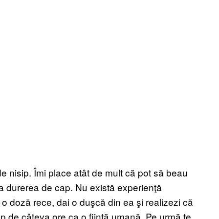
 nisip. Îmi place atât de mult că pot să beau
ia durerea de cap. Nu există experienţă
o doză rece, dai o duşcă din ea şi realizezi că
timp de câteva ore ca o fiinţă umană. Pe urmă te