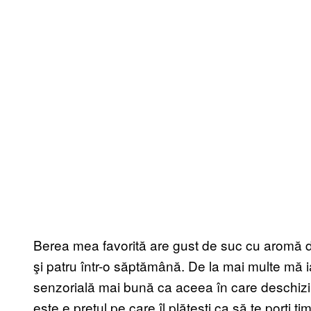
Berea mea favorită are gust de suc cu aromă de
şi patru într-o săptămână. De la mai multe mă 
senzorială mai bună ca aceea în care deschizi 
este e preţul pe care îl plăteşti ca să te porţi 