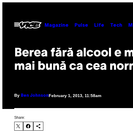
Skip
to
content
Open
Magazine
Pulse
Life
Tech
M
Menu
Berea fără alcool e 
mai bună ca cea nor
By
February 1, 2013, 11:58am
Ben Johnson
Share: