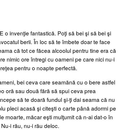
o invenţie fantastică. Poţi să bei şi să bei şi
vocatul berii. În loc să te îmbete doar te face
 seama că tot ce făcea alcoolul pentru tine era că
pre nimic ore întregi cu oameni pe care nici nu-i
e reţea pentru o noapte perfectă.
 oameni, bei ceva care seamănă cu o bere astfel
 vreo oră sau două fără să spui ceva prea
începe să te doară fundul şi-ţi dai seama că nu
lu pleci acasă şi citeşti o carte până adormi pe
 de moarte, măcar eşti mulţumit că n-ai dat-o în
 Nu-i rău, nu-i rău deloc.