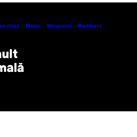
unchies
Music
Waypoint
Members
mult
mală