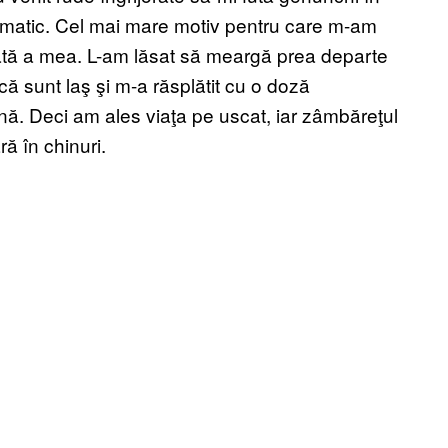
amatic. Cel mai mare motiv pentru care m-am
ată a mea. L-am lăsat să meargă prea departe
 că sunt laş şi m-a răsplătit cu o doză
ă. Deci am ales viaţa pe uscat, iar zâmbăreţul
ă în chinuri.