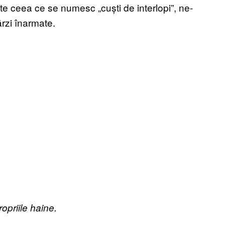
rate ceea ce se numesc „cuști de interlopi”, ne-
ărzi înarmate.
opriile haine.