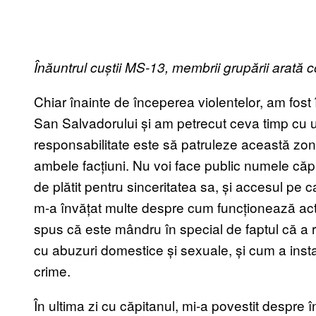
Înăuntrul cuștii MS-13, membrii grupării arată co
Chiar înainte de începerea violentelor, am fost 
San Salvadorului și am petrecut ceva timp cu un
responsabilitate este să patruleze această zon
ambele facțiuni. Nu voi face public numele căpi
de plătit pentru sinceritatea sa, și accesul pe c
m-a învățat multe despre cum funcționează activi
spus că este mândru în special de faptul că a re
cu abuzuri domestice și sexuale, și cum a inst
crime.
În ultima zi cu căpitanul, mi-a povestit despre 