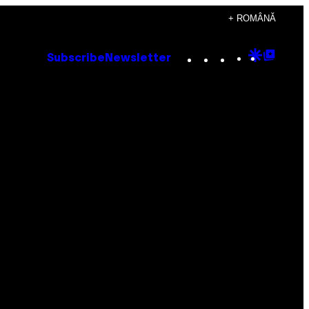
+ ROMÂNĂ
Instagram
TikTok
YouTube
Google
Goog
Subscribe
Newsletter
Discove
Top
Posts