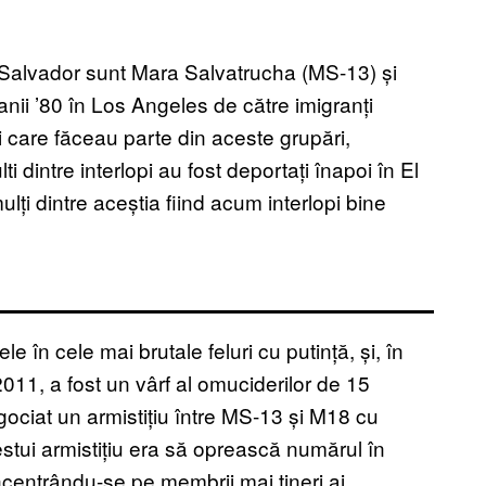
n Salvador sunt Mara Salvatrucha (MS-13) și
nii ’80 în Los Angeles de către imigranți
cei care făceau parte din aceste grupări,
i dintre interlopi au fost deportați înapoi în El
lți dintre aceștia fiind acum interlopi bine
 în cele mai brutale feluri cu putință, și, în
2011, a fost un vârf al omuciderilor de 15
gociat un armistițiu între MS-13 și M18 cu
acestui armistițiu era să oprească numărul în
oncentrându-se pe membrii mai tineri ai