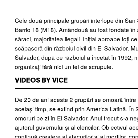
Cele două principale grupări interlope din Sa
Barrio 18 (M18). Amândouă au fost fondate în a
săraci, majoritatea ilegali. Inițial aproape toți 
scăpaseră din războiul civil din El Salvador. Mult
Salvador, după ce războiul a încetat în 1992, mu
organizați fără nici un fel de scrupule.
VIDEOS BY VICE
De 20 de ani aceste 2 grupări se omoară între ele
același timp, se extind prin America Latină. În 
omoruri pe zi în El Salvador. Anul trecut s-a ne
ajutorul guvernului și al clericilor. Obiectivul 
continuă creștere al atacurilor și al morților, c