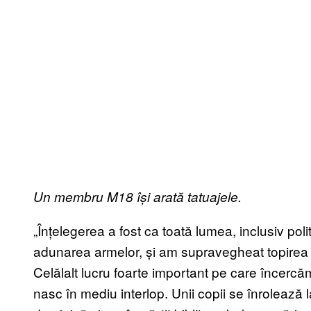
Un membru M18 își arat
ă tatuajele.
„Înțelegerea a fost ca toată lumea, inclusiv poli
adunarea armelor, și am supravegheat topirea lor
Celălalt lucru foarte important pe care încercă
nasc în mediu interlop. Unii copii se înrolează 