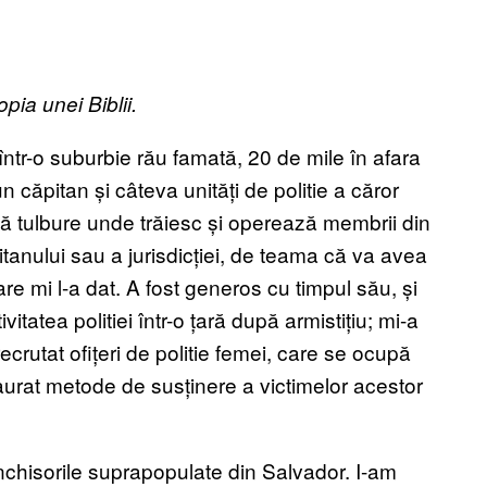
pia unei Biblii.
într-o suburbie rău famată, 20 de mile în afara
 căpitan și câteva unități de politie a căror
ă tulbure unde trăiesc și operează membrii din
tanului sau a jurisdicției, de teama că va avea
are mi l-a dat. A fost generos cu timpul său, și
tatea politiei într-o țară după armistițiu; mi-a
crutat ofițeri de politie femei, care se ocupă
aurat metode de susținere a victimelor acestor
închisorile suprapopulate din Salvador. I-am