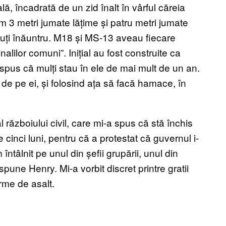
ă, încadrată de un zid înalt în vârful căreia
 3 metri jumate lățime și patru metri jumate
nuți înăuntru. M18 și MS-13 aveau fiecare
nalilor comuni”. Inițial au fost construite ca
 spus că mulți stau în ele de mai mult de un an.
e de pe ei, și folosind ața să facă hamace, în
l războiului civil, care mi-a spus că stă închis
cinci luni, pentru că a protestat că guvernul i-
ntâlnit pe unul din șefii grupării, unul din
 spune Henry. Mi-a vorbit discret printre gratii
rme de asalt.