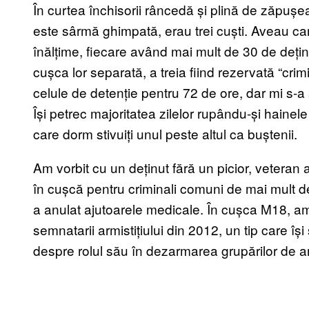
În curtea închisorii râncedă și plină de zăpușeal
este sârmă ghimpată, erau trei cuști. Aveau cam
înălțime, fiecare având mai mult de 30 de deți
cușca lor separată, a treia fiind rezervată “crimi
celule de detenție pentru 72 de ore, dar mi s-a
Își petrec majoritatea zilelor rupându-și hainel
care dorm stivuiți unul peste altul ca buștenii.
Am vorbit cu un deținut fără un picior, veteran a
în cușcă pentru criminali comuni de mai mult de 
a anulat ajutoarele medicale. În cușca M18, am î
semnatarii armistițiului din 2012, un tip care își
despre rolul său în dezarmarea grupărilor de a