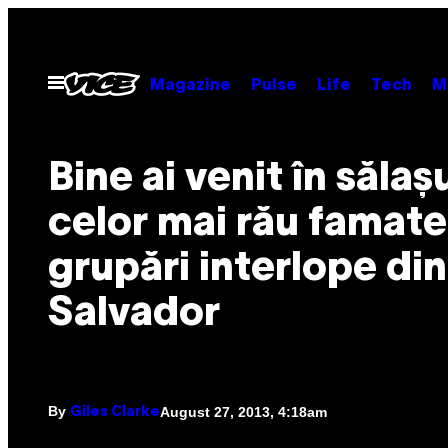
Skip
to
content
Open
Magazine
Pulse
Life
Tech
M
Menu
Bine ai venit în sălaș
celor mai rău famate
grupări interlope din
Salvador
By
August 27, 2013, 4:18am
Giles Clarke