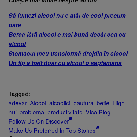
Citește mai multe despre alcool:
Să fumezi alcool nu e atât de cool precum
pare
Berea fără alcool e mai bună decât cea cu
alcool
Stomacul meu transformă drojdia în alcool
Un tip a trăit doar cu alcool o săptămână
Tagged:
adevar
Alcool
alcoolici
bautura
betie
High
hui
problema
productivitate
Vice Blog
Follow Us On Discover
Make Us Preferred In Top Stories