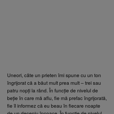
Uneori, câte un prieten îmi spune cu un ton
îngrijorat că a băut mult prea mult – trei sau
patru nopți la rând. În funcție de nivelul de
beție în care mă aflu, fie mă prefac îngrijorată,
fie îl informez că eu beau în fiecare noapte
de un deceniu încoace. În funcție de nivelul