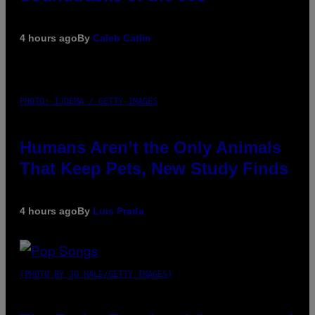
4 hours ago
By
Caleb Catlin
PHOTO: IJDEMA / GETTY IMAGES
Humans Aren’t the Only Animals
That Keep Pets, New Study Finds
4 hours ago
By
Luis Prada
(PHOTO BY JO HALE/GETTY IMAGES)