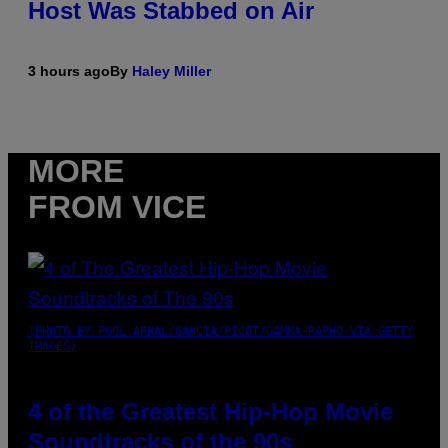
Host Was Stabbed on Air
3 hours ago
By
Haley Miller
MORE
FROM VICE
(PHOTO BY POOL ARNAL/GARCIA/PICOT/GAMMA-RAPHO VIA GETTY
IMAGES)
4 of the Greatest Hip-Hop Movie
Soundtracks of the 90s