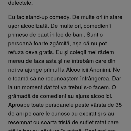
defectele.
Eu fac stand-up comedy. De multe ori în stare
ușor alcoolizată. De multe ori, comedienii
primesc de băut în loc de bani. Sunt o
persoană foarte zgârcită, așa că nu pot
refuza ceva gratis. Eu și colegii mei râdem
mereu de faza asta și ne întrebăm care din
noi va ajunge primul la Alcoolicii Anonimi. Ne
e teamă să ne recunoaștem înfrângerea. Dar
la un moment dat tot va trebui s-o facem. O
grămadă de comedieni au ajuns alcoolici.
Aproape toate persoanele peste vârsta de 35
de ani pe care le cunosc au expirat și s-au
resemnat cu soarta tristă de suflet ratat care
stă la bar cu băutura în mână. Deci mai am