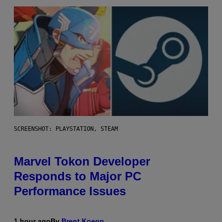
SCREENSHOT: PLAYSTATION, STEAM
Marvel Tokon Developer
Responds to Major PC
Performance Issues
1 hour ago
By
Brent Koepp