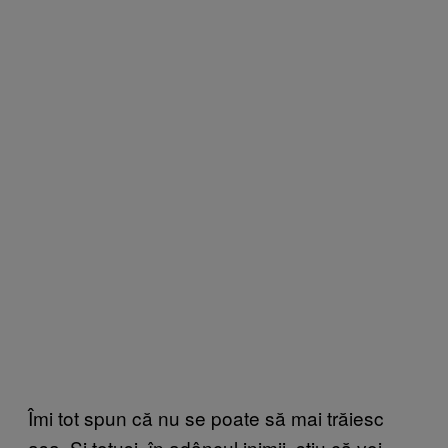
Îmi tot spun că nu se poate să mai trăiesc
așa. Și totuși, în adâncul inimii, știu că voi