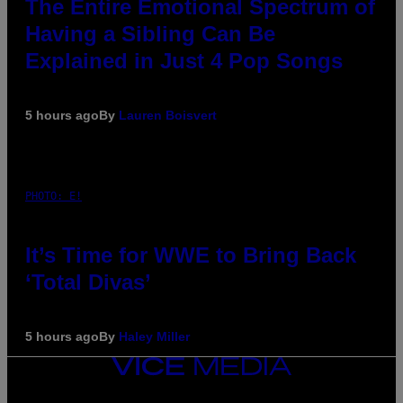
The Entire Emotional Spectrum of
Having a Sibling Can Be
Explained in Just 4 Pop Songs
5 hours ago
By
Lauren Boisvert
PHOTO: E!
It’s Time for WWE to Bring Back
‘Total Divas’
5 hours ago
By
Haley Miller
VICE
MEDIA
INSTAGRAM
TIKTOK
YOUTUBE