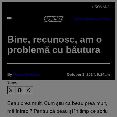
Skip
+ ROMÂNĂ
to
Open
content
SUBSCRIBE
NEWSLETTER
Menu
Bine, recunosc, am o
problemă cu băutura
By
Megan Koester
October 1, 2014, 9:24am
Share:
Beau prea mult. Cum știu că beau prea mult,
mă întrebi? Pentru că beau și în timp ce scriu