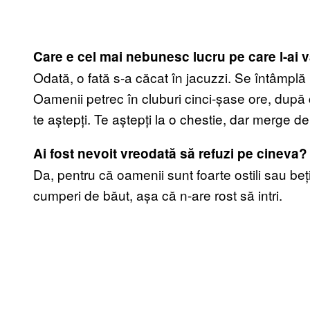
Care e cel mai nebunesc lucru pe care l-ai v
Odată, o fată s-a căcat în jacuzzi. Se întâmplă mu
Oamenii petrec în cluburi cinci-șase ore, după c
te aștepți. Te aștepți la o chestie, dar merge de
Ai fost nevoit vreodată să refuzi pe cineva?
Da, pentru că oamenii sunt foarte ostili sau beț
cumperi de băut, așa că n-are rost să intri.