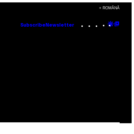
+ ROMÂNĂ
Instagram
TikTok
YouTube
Google
Goog
Subscribe
Newsletter
Discove
Top
Posts