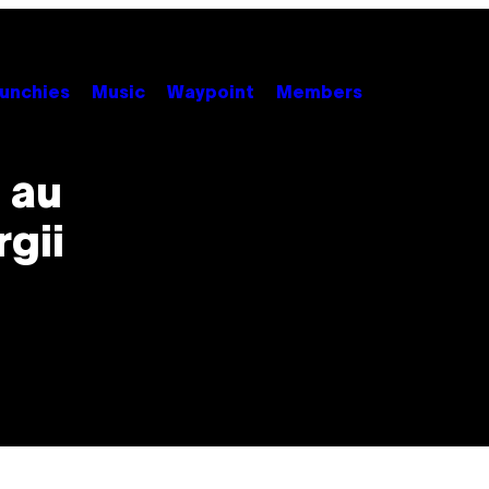
unchies
Music
Waypoint
Members
a au
rgii