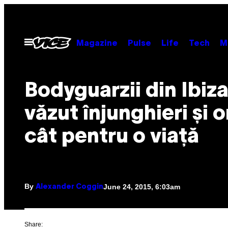
Skip
to
content
Open
Magazine
Pulse
Life
Tech
M
Menu
​Bodyguarzii din Ibiz
văzut înjunghieri și o
cât pentru o viață
By
June 24, 2015, 6:03am
Alexander Coggin
Share: