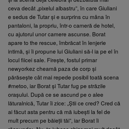
ceva decât „pixelul albastru”, în care Giuliani
e sedus de Tutar și e surprins cu mâna în
pantaloni, la propriu, într-o cameră de hotel,
cu ajutorul unor camere ascunse. Borat
apare to the rescue, îmbrăcat în lenjerie
intimă, și îi propune lui Giuliani să-l ia pe el în
locul fiicei sale. Firește, fostul primar
newyorkez cheamă paza de corp și
părăsește cât mai repede posibil toată scena
#metoo, iar Borat și Tutar fug pe străzile
orașului. După ce se ascund pe o alee
lăturalnică, Tutar îi zice: „Știi ce cred? Cred că
ai făcut asta pentru că mă iubești la fel de
mult precum pe băieții tăi”, iar Borat îi
răspunde: „Nu, te iubesc chiar mai mult decât