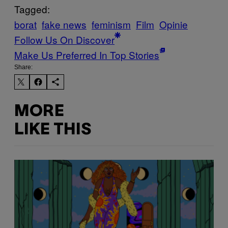
Tagged:
borat
fake news
feminism
Film
Opinie
Follow Us On Discover
Make Us Preferred In Top Stories
Share:
MORE
LIKE THIS