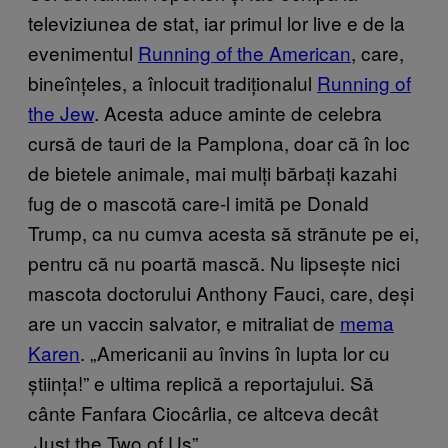
televiziunea de stat, iar primul lor live e de la
evenimentul
Running of the American
, care,
bineînțeles, a înlocuit tradiționalul
Running of
the Jew
. Acesta aduce aminte de celebra
cursă de tauri de la Pamplona, doar că în loc
de bietele animale, mai mulți bărbați kazahi
fug de o mascotă care-l imită pe Donald
Trump, ca nu cumva acesta să strănute pe ei,
pentru că nu poartă mască. Nu lipsește nici
mascota doctorului Anthony Fauci, care, deși
are un vaccin salvator, e mitraliat de
mema
Karen
. „Americanii au învins în lupta lor cu
știința!” e ultima replică a reportajului. Să
cânte Fanfara Ciocârlia, ce altceva decât
„Just the Two of Us”.