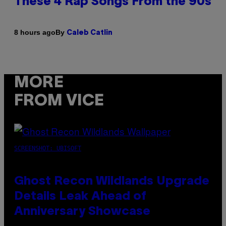
These 4 Rap Songs From the 90s
By
8 hours ago
Caleb Catlin
MORE
FROM VICE
SCREENSHOT: UBISOFT
Ghost Recon Wildlands Upgrade
Details Leak Ahead of
Anniversary Showcase