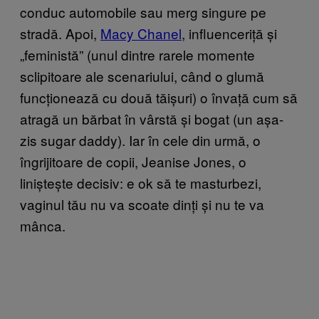
conduc automobile sau merg singure pe
stradă. Apoi,
Macy Chanel
, influenceriță și
„feministă” (unul dintre rarele momente
sclipitoare ale scenariului, când o glumă
funcționează cu două tăișuri) o învață cum să
atragă un bărbat în vârstă și bogat (un așa-
zis sugar daddy). Iar în cele din urmă, o
îngrijitoare de copii, Jeanise Jones, o
liniștește decisiv: e ok să te masturbezi,
vaginul tău nu va scoate dinți și nu te va
mânca.