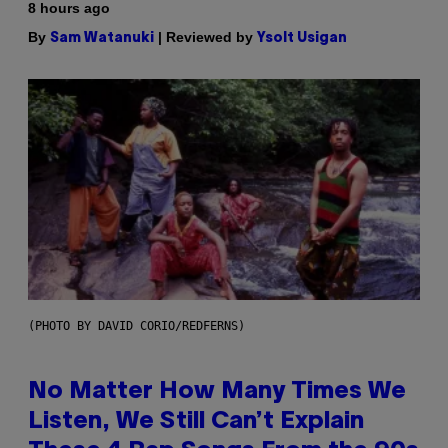
8 hours ago
By
| Reviewed by
Sam Watanuki
Ysolt Usigan
(PHOTO BY DAVID CORIO/REDFERNS)
No Matter How Many Times We
Listen, We Still Can’t Explain