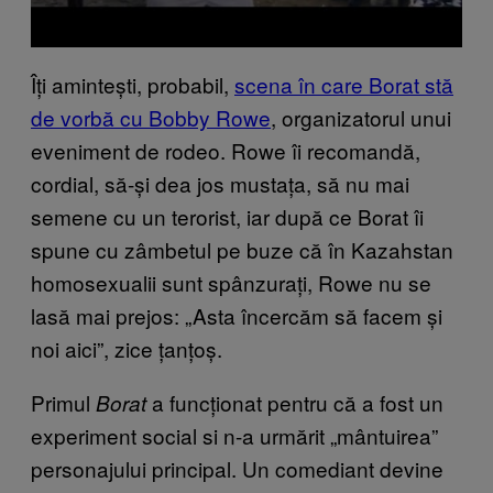
Îți amintești, probabil,
scena în care Borat stă
de vorbă cu Bobby Rowe
, organizatorul unui
eveniment de rodeo. Rowe îi recomandă,
cordial, să-și dea jos mustața, să nu mai
semene cu un terorist, iar după ce Borat îi
spune cu zâmbetul pe buze că în Kazahstan
homosexualii sunt spânzurați, Rowe nu se
lasă mai prejos: „Asta încercăm să facem și
noi aici”, zice țanțoș.
Primul
a funcționat pentru că a fost un
Borat
experiment social si n-a urmărit „mântuirea”
personajului principal. Un comediant devine