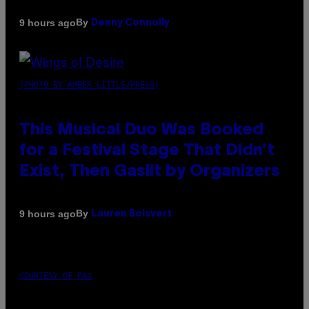
By
9 hours ago
Denny Connolly
(PHOTO BY AMBER LITTLE/PRESS)
This Musical Duo Was Booked
for a Festival Stage That Didn’t
Exist, Then Gaslit by Organizers
By
9 hours ago
Lauren Boisvert
COURTESY OF PAX