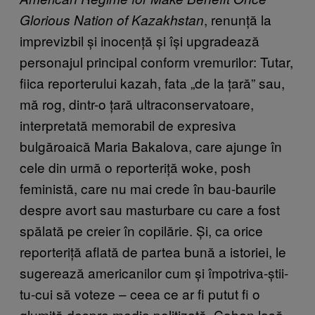
, renunță la
Glorious Nation of Kazakhstan
imprevizbil și inocență și își upgradează
personajul principal conform vremurilor: Tutar,
fiica reporterului kazah, fata „de la țară” sau,
mă rog, dintr-o țară ultraconservatoare,
interpretată memorabil de expresiva
bulgăroaică Maria Bakalova, care ajunge în
cele din urmă o reporteriță woke, posh
feministă, care nu mai crede în bau-baurile
despre avort sau masturbare cu care a fost
spălată pe creier în copilărie. Și, ca orice
reporteriță aflată de partea bună a istoriei, le
sugerează americanilor cum și împotriva-știi-
tu-cui să voteze – ceea ce ar fi putut fi o
glumiță despre media politizată, Cohen lasă