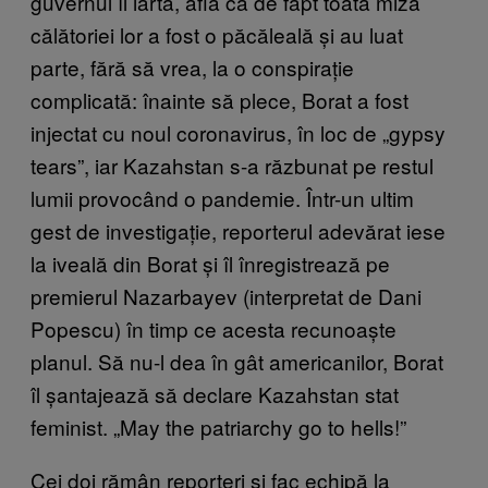
guvernul îl iartă, află că de fapt toată miza
călătoriei lor a fost o păcăleală și au luat
parte, fără să vrea, la o conspirație
complicată: înainte să plece, Borat a fost
injectat cu noul coronavirus, în loc de „gypsy
tears”, iar Kazahstan s-a răzbunat pe restul
lumii provocând o pandemie. Într-un ultim
gest de investigație, reporterul adevărat iese
la iveală din Borat și îl înregistrează pe
premierul Nazarbayev (interpretat de Dani
Popescu) în timp ce acesta recunoaște
planul. Să nu-l dea în gât americanilor, Borat
îl șantajează să declare Kazahstan stat
feminist. „May the patriarchy go to hells!”
Cei doi rămân reporteri și fac echipă la