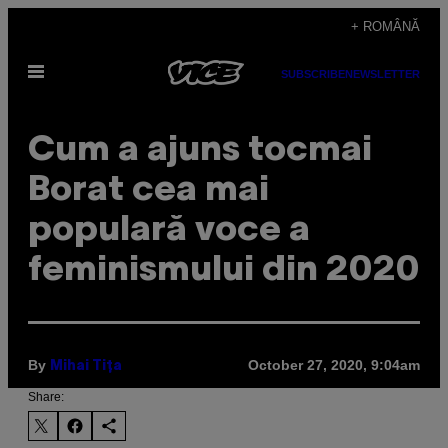
Skip
+ ROMÂNĂ
to
Open
content
SUBSCRIBE
NEWSLETTER
Menu
Cum a ajuns tocmai
Borat cea mai
populară voce a
feminismului din 2020
By
October 27, 2020, 9:04am
Mihai Tița
Share: