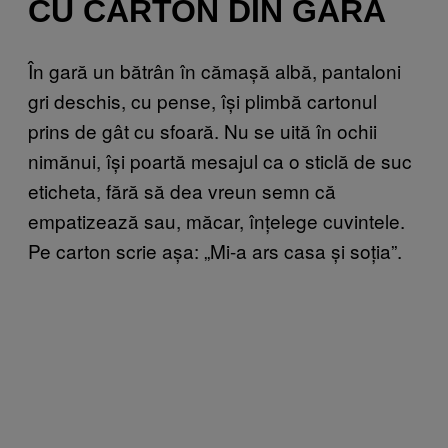
CU CARTON DIN GARĂ
În gară un bătrân în cămașă albă, pantaloni
gri deschis, cu pense, își plimbă cartonul
prins de gât cu sfoară. Nu se uită în ochii
nimănui, își poartă mesajul ca o sticlă de suc
eticheta, fără să dea vreun semn că
empatizează sau, măcar, înțelege cuvintele.
Pe carton scrie așa: „Mi-a ars casa și soția”.