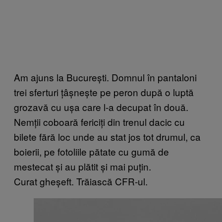
Am ajuns la București. Domnul în pantaloni
trei sferturi țâșnește pe peron după o luptă
grozavă cu ușa care l-a decupat în două.
Nemții coboară fericiți din trenul dacic cu
bilete fără loc unde au stat jos tot drumul, ca
boierii, pe fotoliile pătate cu gumă de
mestecat și au plătit și mai puțin.
Curat gheșeft. Trăiască CFR-ul.