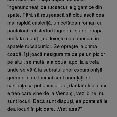
îngenuncheați de rucsacurile gigantice din
spate. Fără să reușească să dibuiască cea
mai rapidă casieriță, un cetățean român cu
pantaloni trei sferturi îngropați sub pleoapa
umflată a burții, se foiește ca o muscă, în
spatele rucsacurilor. Se oprește la prima
coadă, își joacă nesiguranța de pe un picior
pe altul, se mută la a doua, apoi la a treia
unde se vâră la subrațul unor excursioniști
germani care tocmai sunt anunțați de
casieriță că pot primi bilete, dar fără loc, căci
e tren care vine de la Viena și, vezi bine, nu
sunt locuri. Dacă sunt dispuși, ea poate să le
dea locuri în picioare. „Vreți așa?”