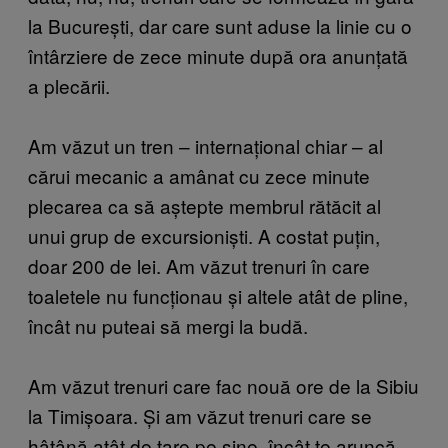
la București, dar care sunt aduse la linie cu o
întârziere de zece minute după ora anunțată
a plecării.
Am văzut un tren – internațional chiar – al
cărui mecanic a amânat cu zece minute
plecarea ca să aștepte membrul rătăcit al
unui grup de excursioniști. A costat puțin,
doar 200 de lei. Am văzut trenuri în care
toaletele nu funcționau și altele atât de pline,
încât nu puteai să mergi la budă.
Am văzut trenuri care fac nouă ore de la Sibiu
la Timișoara. Și am văzut trenuri care se
hâțână atât de tare pe șine, încât te aruncă