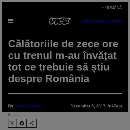
Skip
+ ROMÂNĂ
to
Open
content
SUBSCRIBE
NEWSLETTER
Menu
Călătoriile de zece ore
cu trenul m-au învățat
tot ce trebuie să știu
despre România
By
Raluca Feher
December 5, 2017, 8:47am
Share: