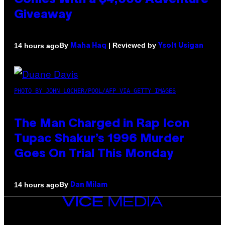
Comes With a $4,000 Adventure
Giveaway
By
| Reviewed by
14 hours ago
Maha Haq
Ysolt Usigan
PHOTO BY JOHN LOCHER/POOL/AFP VIA GETTY IMAGES
The Man Charged in Rap Icon
Tupac Shakur’s 1996 Murder
Goes On Trial This Monday
By
14 hours ago
Dan Milam
VICE
MEDIA
INSTAGRAM
TIKTOK
YOUTUBE