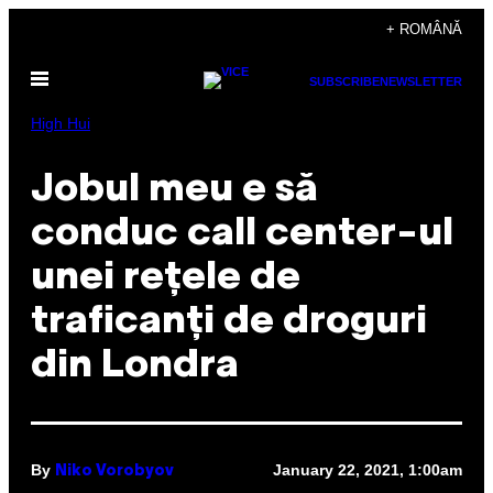
Skip
+ ROMÂNĂ
to
Open
content
SUBSCRIBE
NEWSLETTER
Menu
High Hui
Jobul meu e să
conduc call center-ul
unei rețele de
traficanți de droguri
din Londra
By
January 22, 2021, 1:00am
Niko Vorobyov