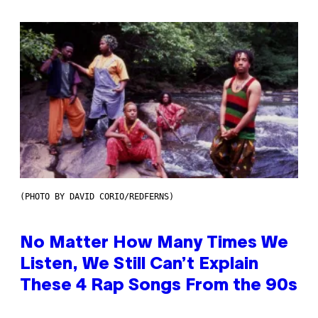
(PHOTO BY DAVID CORIO/REDFERNS)
No Matter How Many Times We
Listen, We Still Can’t Explain
These 4 Rap Songs From the 90s