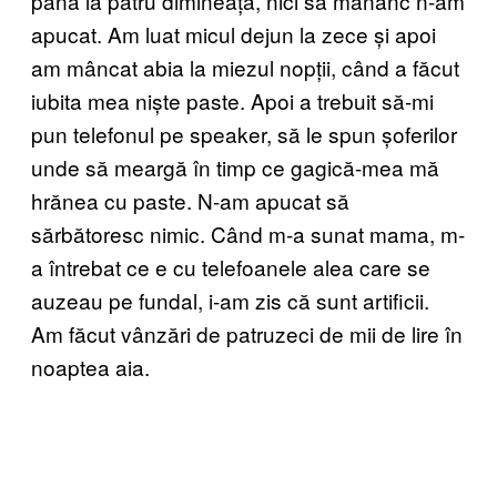
până la patru dimineața, nici să mănânc n-am
apucat. Am luat micul dejun la zece și apoi
am mâncat abia la miezul nopții, când a făcut
iubita mea niște paste. Apoi a trebuit să-mi
pun telefonul pe speaker, să le spun șoferilor
unde să meargă în timp ce gagică-mea mă
hrănea cu paste. N-am apucat să
sărbătoresc nimic. Când m-a sunat mama, m-
a întrebat ce e cu telefoanele alea care se
auzeau pe fundal, i-am zis că sunt artificii.
Am făcut vânzări de patruzeci de mii de lire în
noaptea aia.