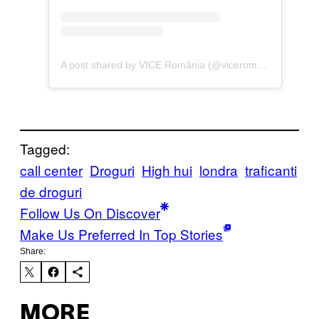
A post shared by VICE România (@viceromania)
Tagged:
call center
Droguri
High hui
londra
traficanti
de droguri
Follow Us On Discover
Make Us Preferred In Top Stories
Share:
MORE