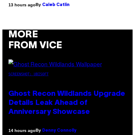
By
13 hours ago
Caleb Catlin
MORE
FROM VICE
SCREENSHOT: UBISOFT
Ghost Recon Wildlands Upgrade
Details Leak Ahead of
Anniversary Showcase
By
14 hours ago
Denny Connolly