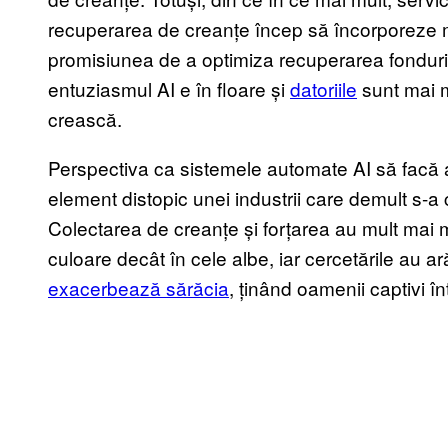
recuperarea de creanțe încep să încorporeze m
promisiunea de a optimiza recuperarea fondurilor
entuziasmul AI e în floare
și
datoriile
sunt mai ma
crească.
Perspectiva ca sistemele automate AI să facă a
element distopic unei industrii care demult s-a
Colectarea de creanțe și forțarea
au mult mai 
culoare
decât în cele albe, iar cercetările au ar
exacerbează sărăcia
, ținând oamenii captivi înt