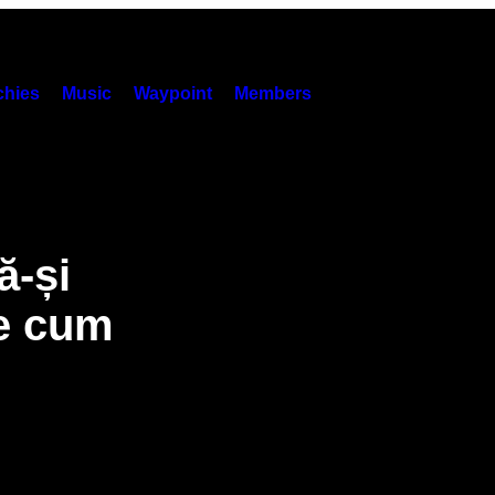
hies
Music
Waypoint
Members
ă-și
te cum