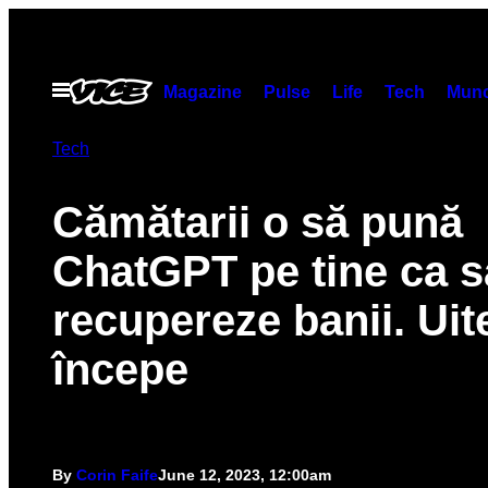
Skip
to
content
Open
Magazine
Pulse
Life
Tech
Munc
Menu
Tech
Cămătarii o să pună
ChatGPT pe tine ca s
recupereze banii. Ui
începe
By
Corin Faife
June 12, 2023, 12:00am