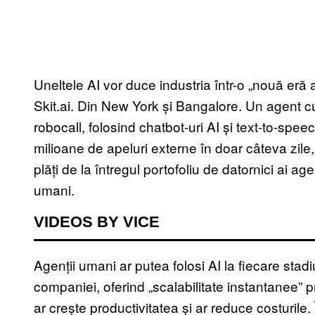
Uneltele AI vor duce industria într-o „
nouă eră a
Skit.ai. Din New York și Bangalore. Un agent c
robocall, folosind chatbot-uri AI și text-to-spe
milioane de apeluri externe în doar câteva zile
plăți de la întregul portofoliu de datornici ai ag
umani.
VIDEOS BY VICE
Agenții umani ar putea folosi AI la fiecare stad
companiei, oferind „scalabilitate instantanee” 
ar crește productivitatea și ar reduce costurile