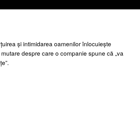
rțuirea și intimidarea oamenilor înlocuiește
r-o mutare despre care o companie spune că „va
țe”.