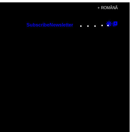
+ ROMÂNĂ
Instagram
TikTok
YouTube
Google
Googl
Subscribe
Newsletter
Discover
Top
Posts