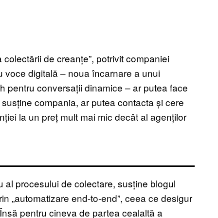
 colectării de creanțe
”, potrivit companiei
u voce digitală – noua încarnare a unui
ech pentru conversații dinamice – ar putea face
, susține compania, ar putea contacta și cere
enției la un preț mult mai mic decât al agenților
iu al procesului de colectare, susține blogul
prin „automatizare end-to-end”, ceea ce desigur
. Însă pentru cineva de partea cealaltă a