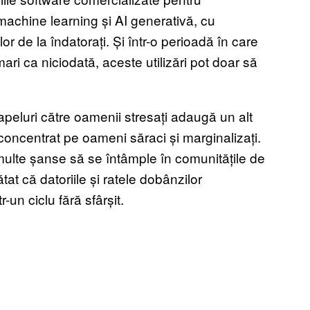
achine learning și AI generativă, cu
 de la îndatorați. Și într-o perioadă în care
ri ca niciodată, aceste utilizări pot doar să
peluri către oamenii stresați adaugă un alt
 concentrat pe oameni săraci și marginalizați.
multe șanse să se întâmple în comunitățile de
ătat că datoriile și ratele dobânzilor
r-un ciclu fără sfârșit.