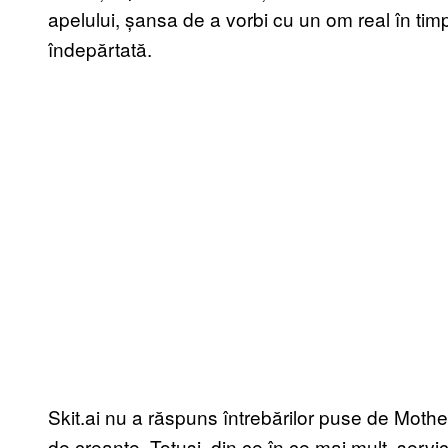
apelului, șansa de a vorbi cu un om real în tim
îndepărtată.
Skit.ai nu a răspuns întrebărilor puse de Moth
de creanțe. Totuși, din ce în ce mai mult, servi