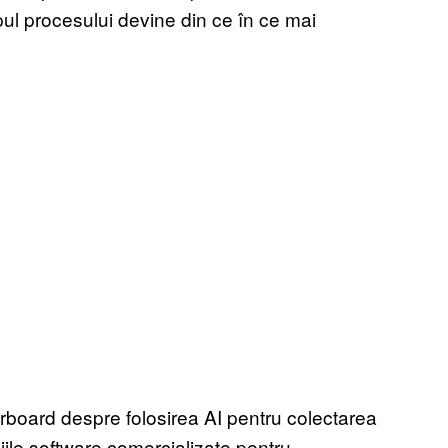
pul procesului devine din ce în ce mai
erboard despre folosirea AI pentru colectarea
ciile software comercializate pentru