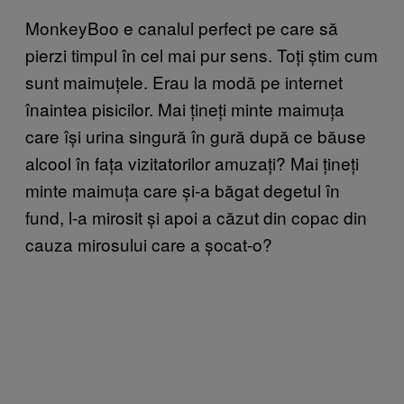
MonkeyBoo e canalul perfect pe care să
pierzi timpul în cel mai pur sens. Toți știm cum
sunt maimuțele. Erau la modă pe internet
înaintea pisicilor. Mai țineți minte maimuța
care își urina singură în gură după ce băuse
alcool în fața vizitatorilor amuzați? Mai țineți
minte maimuța care și-a băgat degetul în
fund, l-a mirosit și apoi a căzut din copac din
cauza mirosului care a șocat-o?