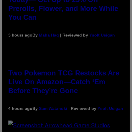
Prerolls, Flower, and More While
You Can
3 hours ago
By
Maha Haq
| Reviewed by
Ysolt Usigan
Two Pokemon TCG Restocks Are
Live On Amazon—Catch ‘Em
Before They’re Gone
4 hours ago
By
Sam Watanuki
| Reviewed by
Ysolt Usigan