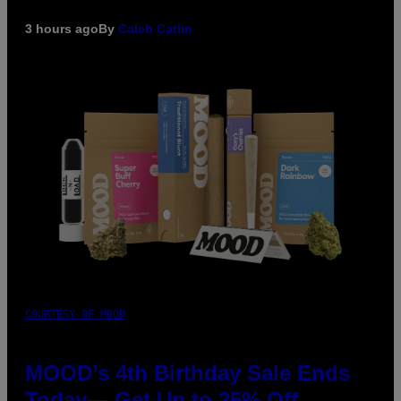
3 hours ago
By
Caleb Catlin
COURTESY OF MOOD
MOOD’s 4th Birthday Sale Ends
Today— Get Up to 25% Off