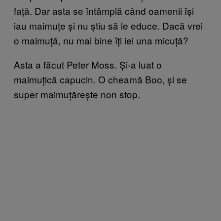
față. Dar asta se întâmplă când oamenii își
iau maimuțe și nu știu să le educe. Dacă vrei
o maimuță, nu mai bine îți iei una micuță?
Asta a făcut Peter Moss. Și-a luat o
maimuțică capucin. O cheamă Boo, și se
super maimuțărește non stop.