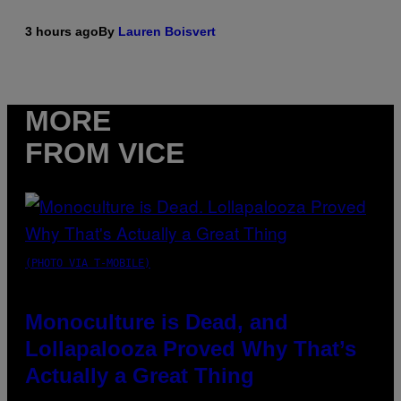
3 hours ago
By
Lauren Boisvert
MORE
FROM VICE
(PHOTO VIA T-MOBILE)
Monoculture is Dead, and
Lollapalooza Proved Why That’s
Actually a Great Thing