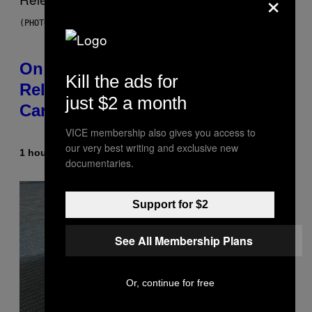
×
(PHOTO BY GARY GERSHOFF/WIREIMAGE)
On This Day 13 Years Ago, Drake
Kill the ads for
Released the Best Song of His
just $2 a month
Career
VICE membership also gives you access to
our very best writing and exclusive new
1 hour ago
By
Caleb Catlin
documentaries.
Support for $2
See All Membership Plans
Or, continue for free