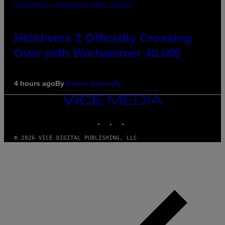
SCREENSHOT: ARROWHEAD GAME STUDIOS
Helldivers 2 Officially Crossing
Over with Warhammer 40,000
4 hours ago
By
Denny Connolly
VICE
MEDIA
INSTAGRAM
TIKTOK
YOUTUBE
© 2026 VICE DIGITAL PUBLISHING, LLC