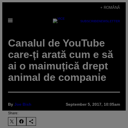
Skip
+ ROMÂNĂ
to
Open
content
SUBSCRIBE
NEWSLETTER
Menu
Canalul de YouTube
care-ți arată cum e să
ai o maimuțică drept
animal de companie
By
Joe Bish
September 5, 2017, 10:05am
Share: