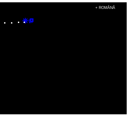
+ ROMÂNĂ
Instagram
TikTok
YouTube
Google
Google
Discover
Top
Posts