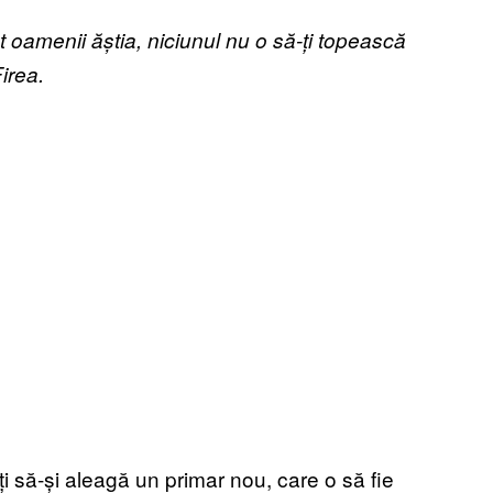
t oamenii ăștia, niciunul nu o să-ți topească
irea.
iți să-și aleagă un primar nou, care o să fie