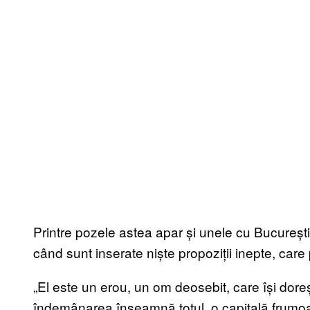
Printre pozele astea apar și unele cu București
când sunt inserate niște propoziții inepte, car
„El este un erou, un om deosebit, care își dor
îndemânarea înseamnă totul, o capitală frumo