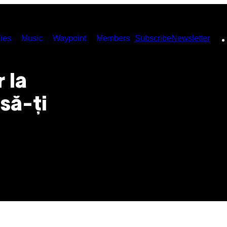
ies
Music
Waypoint
Members
Subscribe
Newsletter
 la
să-ți