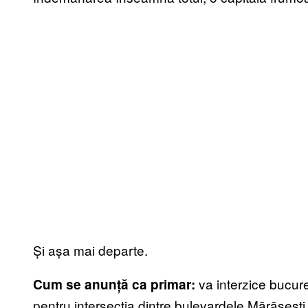
Și așa mai departe.
va interzice bucur
Cum se anunță ca primar:
pentru intersecția dintre bulevardele Mărășești ș