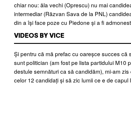
chiar nou: ăla vechi (Oprescu) nu mai candideaz
intermediar (Răzvan Sava de la PNL) candideaz
din a își face poze cu Piedone și a fi admones
VIDEOS BY VICE
Și pentru că mă prefac cu oareșce succes că s
sunt politician (am fost pe lista partidului M10
destule semnături ca să candidăm), mi-am zis c
celor 12 candidați și să zic lumii ce e de capul l