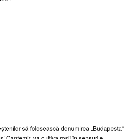
eștenilor să folosească denumirea „Budapesta”
i Cantemir, va cultiva roșii în sensurile