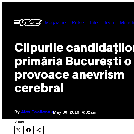
Skip
to
Open
Magazine
Pulse
Life
Tech
Munch
content
Menu
Clipurile candidaților
primăria București o 
provoace anevrism
cerebral
By
May 30, 2016, 4:32am
Alex Tocilescu
Share: