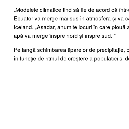
„Modelele climatice tind să fie de acord că înt
Ecuator va merge mai sus în atmosferă și va că
Iceland. „Așadar, anumite locuri în care plouă 
apă va merge înspre nord și înspre sud.
”
Pe l
ângă schimbarea tiparelor de precipitație, p
în funcție de ritmul de creștere a populației ș