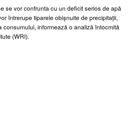
me se vor confrunta cu un deficit serios de apă
 întrerupe tiparele obișnuite de precipitații,
ea consumului, informează o analiză întocmită
itute (WRI).