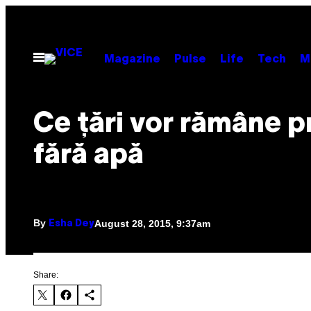
Skip
to
content
Open
Magazine
Pulse
Life
Tech
M
Menu
​Ce țări vor rămâne p
fără apă
By
August 28, 2015, 9:37am
Esha Dey
Share: