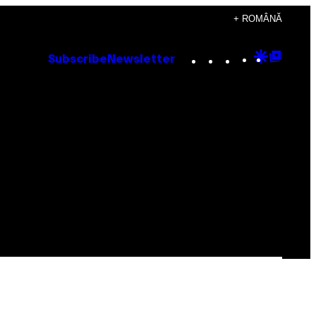
+ ROMÂNĂ
Instagram
TikTok
YouTube
Google
Goog
Subscribe
Newsletter
Discove
Top
Posts