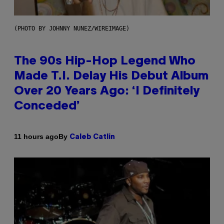
(PHOTO BY JOHNNY NUNEZ/WIREIMAGE)
The 90s Hip-Hop Legend Who
Made T.I. Delay His Debut Album
Over 20 Years Ago: ‘I Definitely
Conceded’
By
11 hours ago
Caleb Catlin