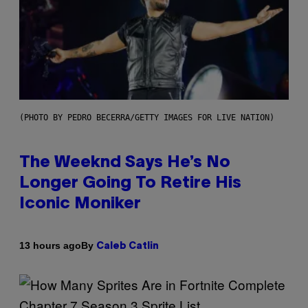
(PHOTO BY PEDRO BECERRA/GETTY IMAGES FOR LIVE NATION)
The Weeknd Says He’s No
Longer Going To Retire His
Iconic Moniker
By
13 hours ago
Caleb Catlin