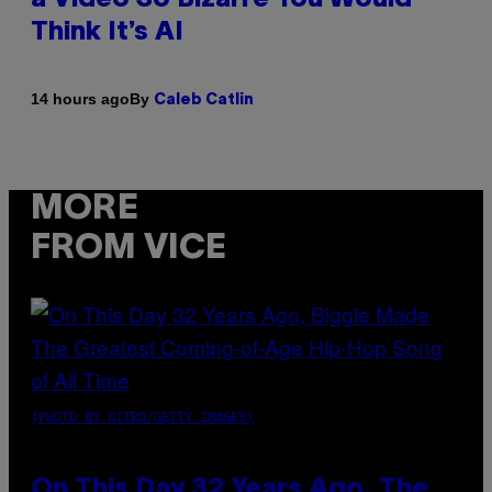
Think It’s AI
By
14 hours ago
Caleb Catlin
MORE
FROM VICE
(PHOTO BY NITRO/GETTY IMAGES)
On This Day 32 Years Ago, The