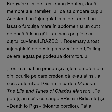
Krenwinkel și pe Leslie Van Houten, două
membre ale „familiei” lui, ca să omoare cuplul.
Acestea l-au înjunghiat fatal pe Leno, i-au
lăsat o furculiță mare în abdomen și un cuțit
de bucătărie în gât. I-au scris pe piele cu
cuțitul cuvântul „RĂZBOI”. Rosemary a fost
înjunghiată de peste patruzeci de ori, în timp
ce era legată pe podeaua dormitorului.
„Leslie a luat un prosop și a șters amprentele
din locurile pe care credea că le-au atins”, a
scris autorul Jeff Guinn în cartea
Manson:
. „Pe
The Life and Times of Charles Manson
pereți, au scris cu sânge «Rise» (Ridică-te) și
«Death to Pigs» (Moarte porcilor). Pat a