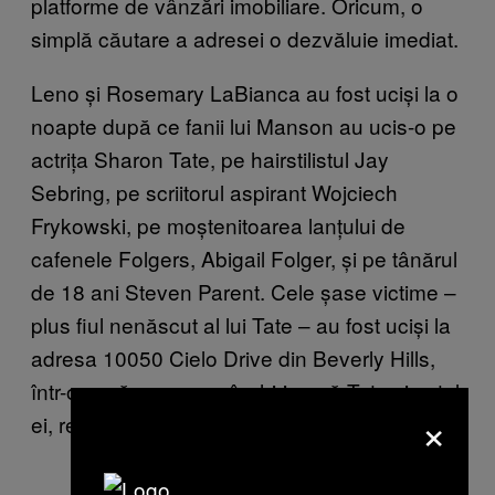
platforme de vânzări imobiliare. Oricum, o
simplă căutare a adresei o dezvăluie imediat.
Leno și Rosemary LaBianca au fost uciși la o
noapte după ce fanii lui Manson au ucis-o pe
actrița Sharon Tate, pe hairstilistul Jay
Sebring, pe scriitorul aspirant Wojciech
Frykowski, pe moștenitoarea lanțului de
cafenele Folgers, Abigail Folger, și pe tânărul
de 18 ani Steven Parent. Cele șase victime –
plus fiul nenăscut al lui Tate – au fost uciși la
adresa 10050 Cielo Drive din Beverly Hills,
într-o casă pe care o închiriaseră Tate și soțul
×
ei, regizorul Roman Polanski.