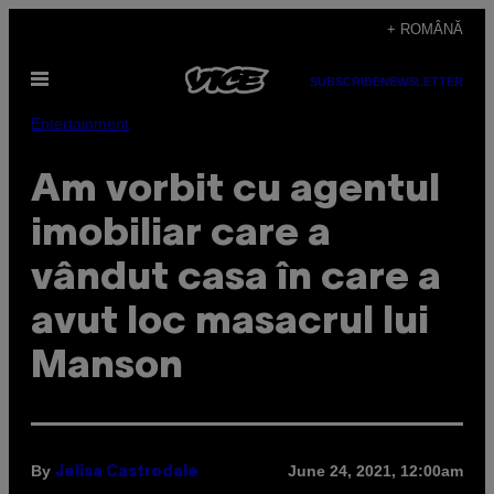
Skip
+ ROMÂNĂ
to
Open
content
SUBSCRIBE
NEWSLETTER
Menu
Entertainment
Am vorbit cu agentul
imobiliar care a
vândut casa în care a
avut loc masacrul lui
Manson
By
June 24, 2021, 12:00am
Jelisa Castrodale