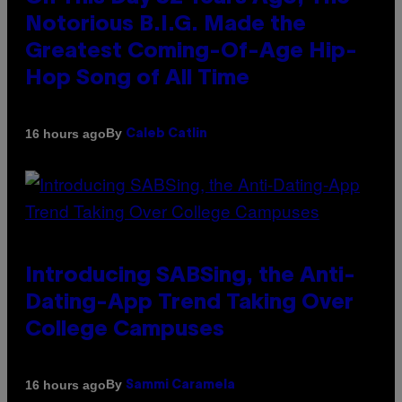
Notorious B.I.G. Made the
Greatest Coming-Of-Age Hip-
Hop Song of All Time
By
16 hours ago
Caleb Catlin
Introducing SABSing, the Anti-
Dating-App Trend Taking Over
College Campuses
By
16 hours ago
Sammi Caramela