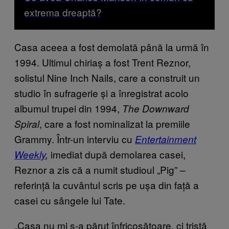
extrema dreaptă?
Casa aceea a fost demolată până la urmă în
1994. Ultimul chiriaș a fost Trent Reznor,
solistul Nine Inch Nails, care a construit un
studio în sufragerie și a înregistrat acolo
albumul trupei din 1994,
The Downward
, care a fost nominalizat la premiile
Spiral
Grammy. Într-un interviu cu
Entertainment
imediat după demolarea casei,
Weekly
,
Reznor a zis că a numit studioul „Pig” –
referință la cuvântul scris pe ușa din față a
casei cu sângele lui Tate.
„Casa nu mi s-a părut înfricoșătoare, ci tristă