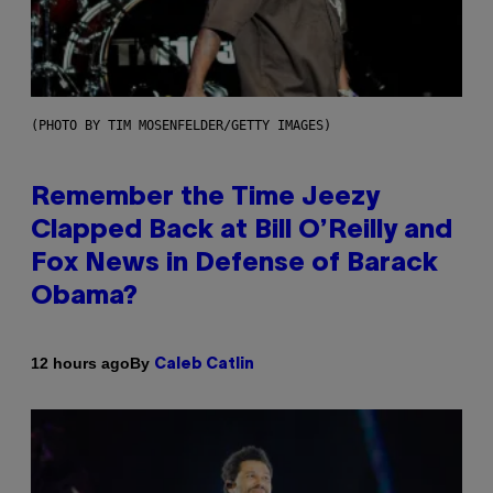
(PHOTO BY TIM MOSENFELDER/GETTY IMAGES)
Remember the Time Jeezy
Clapped Back at Bill O’Reilly and
Fox News in Defense of Barack
Obama?
By
12 hours ago
Caleb Catlin