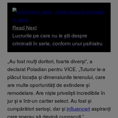
Read Next
Lucrurile pe care nu le știi despre
criminalii în serie, conform unui psihiatru
„Au fost mulți doritori, foarte diverși”, a
declarat Poladian pentru VICE. „Tuturor le-a
plăcut locația și dimensiunile terenului, care
are multe oportunități de extindere și
remodelare. Are niște priveliști incredibile în
jur și e într-un cartier select. Au fost și
cumpărători serioși, dar și
influenceri
aspiranți
care sperau să devină cunoscuți.”