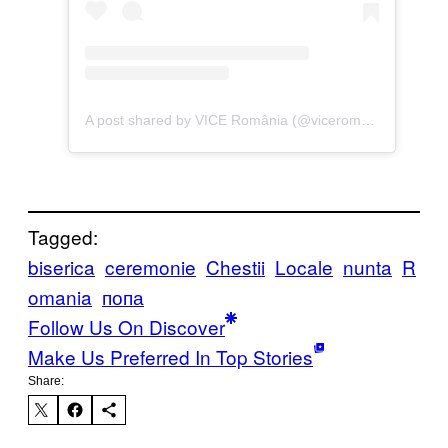
A post shared by VICE România (@viceromania)
Tagged:
biserica
ceremonie
Chestii
Locale
nunta
R
omania
попа
Follow Us On Discover
Make Us Preferred In Top Stories
Share: