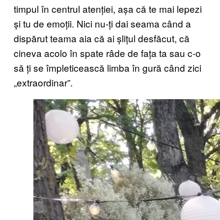
timpul în centrul atenției, așa că te mai lepezi
și tu de emoții. Nici nu-ți dai seama când a
dispărut teama aia că ai șlițul desfăcut, că
cineva acolo în spate râde de fața ta sau c-o
să ți se împleticească limba în gură când zici
„extraordinar”.