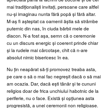
mai tradiționaliști invitați, persoane care altfel
nu-și imaginau nunta fără popă și fără altar.
M-aș fi așteptat ca oamenii ăștia să strâmbe
puternic din nas, în ciuda bărbii mele de
diacon. N-a fost așa, semn că o ceremonie
cu un discurs energic și coerent prinde chiar
și la rudele mai cârcotașe, chit că n-are
absolut nimic bisericesc în ea.
Nu țin neapărat să-ți promovez treaba asta,
pe care o să o mai fac negreșit dacă o să mai
am ocazia. Dar, dacă ești tânăr și te cununi
religios doar de frica unchiului habotnic de la
periferie, nu o face. Există și opțiunea asta
progresistă, a unei ceremonii non religioase.