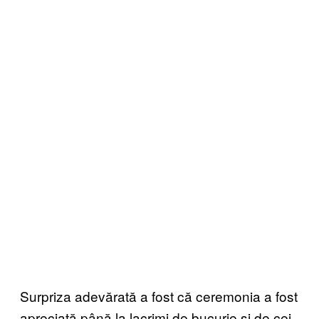
Surpriza adevărată a fost că ceremonia a fost
apreciată până la lacrimi de bucurie și de cei