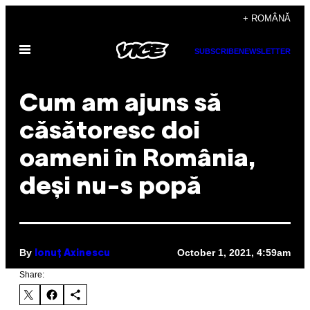
Skip
+ ROMÂNĂ
to
Open
content
SUBSCRIBE
NEWSLETTER
Menu
Cum am ajuns să
căsătoresc doi
oameni în România,
deși nu-s popă
By
October 1, 2021, 4:59am
Ionuț Axinescu
Share: