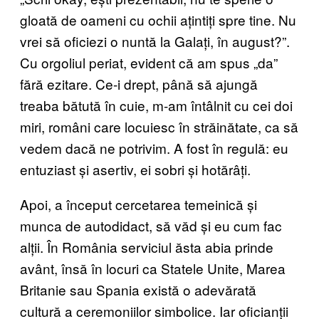
gloată de oameni cu ochii ațintiți spre tine. Nu
vrei să oficiezi o nuntă la Galați, în august?”.
Cu orgoliul periat, evident că am spus „da”
fără ezitare. Ce-i drept, până să ajungă
treaba bătută în cuie, m-am întâlnit cu cei doi
miri, români care locuiesc în străinătate, ca să
vedem dacă ne potrivim. A fost în regulă: eu
entuziast și asertiv, ei sobri și hotărâți.
Apoi, a început cercetarea temeinică și
munca de autodidact, să văd și eu cum fac
alții. În România serviciul ăsta abia prinde
avânt, însă în locuri ca Statele Unite, Marea
Britanie sau Spania există o adevărată
cultură a ceremoniilor simbolice. Iar oficianții