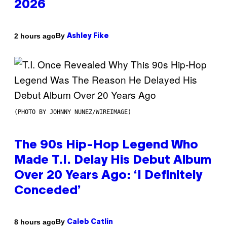
2026
By
2 hours ago
Ashley Fike
(PHOTO BY JOHNNY NUNEZ/WIREIMAGE)
The 90s Hip-Hop Legend Who
Made T.I. Delay His Debut Album
Over 20 Years Ago: ‘I Definitely
Conceded’
By
8 hours ago
Caleb Catlin