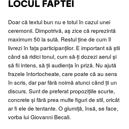
LOCUL FAPTEI
Doar că textul bun nu e totul în cazul unei
ceremonii. Dimpotrivă, aș zice că reprezintă
maximum 50 la sută. Restul ține de cum îl
livrezi în fața participanților. E important să știi
când să ridici tonul, cum să-ți dozezi aerul și
să fii intens, să ții audiența în priză. Nu ajută
frazele întortocheate, care poate că au sens
în scris, dar par fără noimă atunci când ții un
discurs. Sunt de preferat propozițiile scurte,
concrete și fără prea multe figuri de stil, oricât
ar fi ele de tentante. O glumiță, însă, se face,
vorba lui Giovanni Becali.