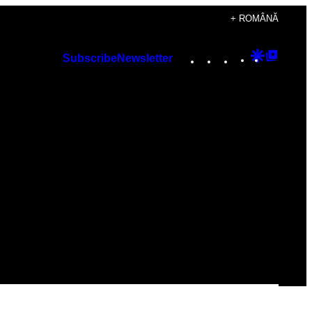
+ ROMÂNĂ
Instagram
TikTok
YouTube
Google
Googl
Subscribe
Newsletter
Discover
Top
Posts