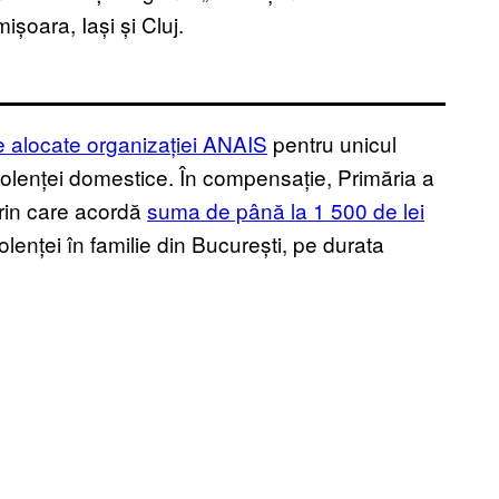
ișoara, Iași și Cluj.
le alocate organizației ANAIS
pentru unicul
iolenței domestice. În compensație, Primăria a
prin care acordă
suma de până la 1 500 de lei
iolenței în familie din București, pe durata