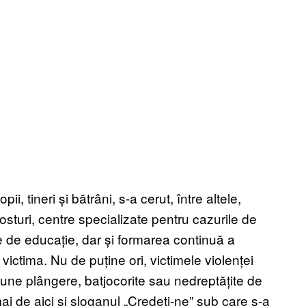
i, tineri și bătrâni, s-a cerut, între altele,
ăposturi, centre specializate pentru cazurile de
 de educație, dar și formarea continuă a
u victima. Nu de puține ori, victimele violenței
une plângere, batjocorite sau nedreptățite de
 de aici și sloganul „Credeți-ne” sub care s-a