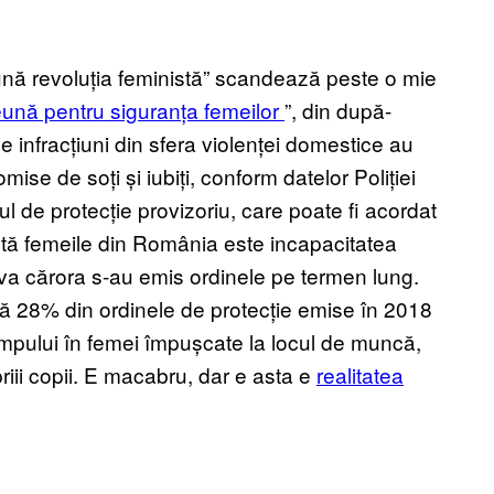
eună revoluția feministă” scandează peste o mie
ună pentru siguranța femeilor
”, din după-
 infracțiuni din sfera violenței domestice au
mise de soți și iubiți, conform datelor Poliției
l de protecție provizoriu, care poate fi acordat
untă femeile din România este incapacitatea
iva cărora s-au emis ordinele pe termen lung.
 că 28% din ordinele de protecție emise în 2018
timpului în femei împușcate la locul de muncă,
riii copii. E macabru, dar e asta e
realitatea