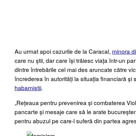
Au urmat apoi cazurile de la Caracal,
minora di
care nu știi, dar care își trăiesc viața într-un 
dintre întrebările cel mai des aruncate către vi
încrederea în autorități la situația financiară și
habarniștii
.
„Rețeaua pentru prevenirea și combaterea Viole
pancarte și mesaje care să le arate bucureșten
pentru abuzul pe care-l suferă din partea agres