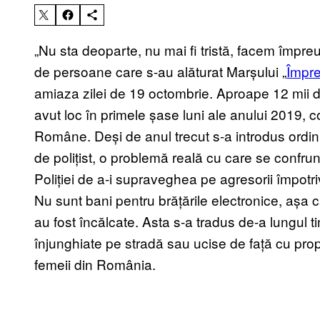
„Nu sta deoparte, nu mai fi tristă, facem împr
de persoane care s-au alăturat Marșului „
Împre
amiaza zilei de 19 octombrie. Aproape 12 mii de
avut loc în primele șase luni ale anului 2019, co
Române. Deși de anul trecut s-a introdus ordinu
de polițist, o problemă reală cu care se confr
Poliției de a-i supraveghea pe agresorii împotr
Nu sunt bani pentru brățările electronice, așa
au fost încălcate. Asta s-a tradus de-a lungul 
înjunghiate pe stradă sau ucise de față cu prop
femeii din România.