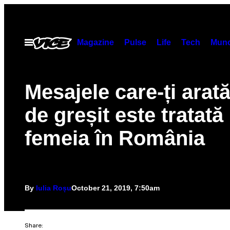
Skip
to
content
Magazine
Pulse
Life
Tech
Munc
Open
Menu
Mesajele care-ți arată
de greșit este tratată
femeia în România
By
Iulia Roșu
October 21, 2019, 7:50am
Share: