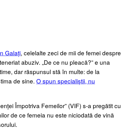
n Galați
, celelalte zeci de mii de femei despre
parteneriat abuziv. „De ce nu pleacă?” e una
ctime, dar răspunsul stă în multe: de la
 stima de sine.
O spun specialiștii, nu
nței Împotriva Femeilor” (VIF) s-a pregătit cu
ilor de ce femeia nu este niciodată de vină
orului.