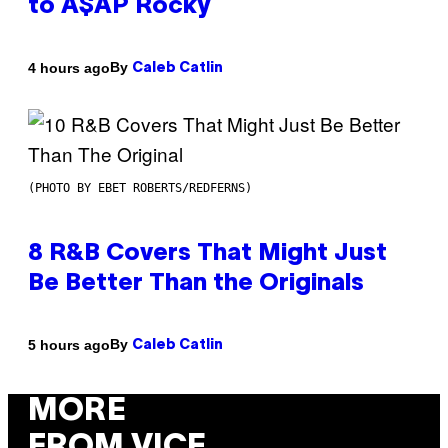
to A$AP Rocky
By
4 hours ago
Caleb Catlin
(PHOTO BY EBET ROBERTS/REDFERNS)
8 R&B Covers That Might Just
Be Better Than the Originals
By
5 hours ago
Caleb Catlin
MORE
FROM VICE