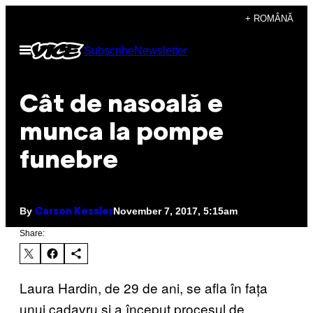
Skip
+ ROMÂNĂ
to
Open
Subscribe
Newsletter
content
Menu
Cât de nasoală e
munca la pompe
funebre
By
November 7, 2017, 5:15am
Carson Kessler
Share:
Laura Hardin, de 29 de ani, se afla în fața
unui cadavru și a început procesul de