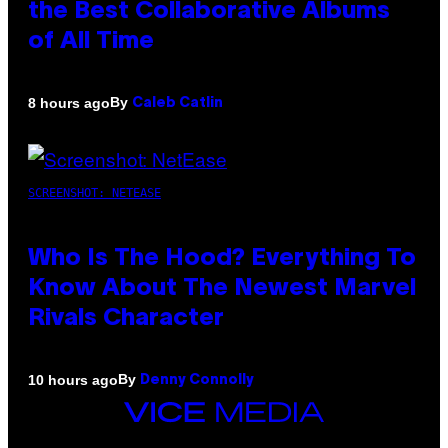
the Best Collaborative Albums
of All Time
By
8 hours ago
Caleb Catlin
SCREENSHOT: NETEASE
Who Is The Hood? Everything To
Know About The Newest Marvel
Rivals Character
By
10 hours ago
Denny Connolly
VICE
MEDIA
INSTAGRAM
TIKTOK
YOUTUBE