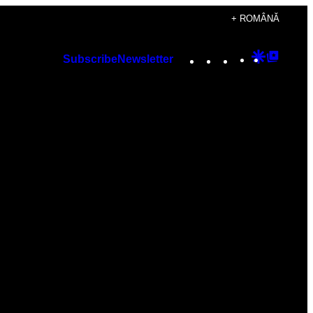
+ ROMÂNĂ
Instagram
TikTok
YouTube
Google
Googl
Subscribe
Newsletter
Discover
Top
Posts