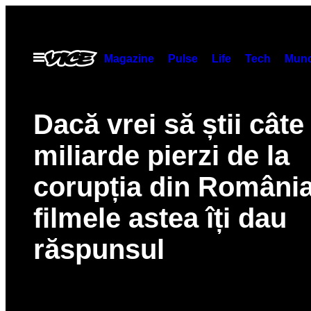
Skip
to
content
Open
Magazine
Pulse
Life
Tech
Munc
Menu
Dacă vrei să știi câte
miliarde pierzi de la
corupția din România
filmele astea îți dau
răspunsul