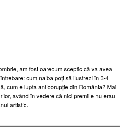
octombrie, am fost oarecum sceptic că va avea
rebare: cum naiba poți să ilustrezi în 3-4
idă, cum e lupta anticorupție din România? Mai
ilor, având în vedere că nici premiile nu erau
ul artistic.