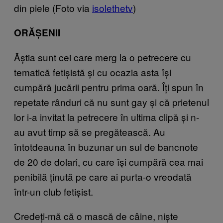
din piele (Foto via
isolethetv
)
ORĂȘENII
Ăștia sunt cei care merg la o petrecere cu
tematică fetișistă și cu ocazia asta își
cumpără jucării pentru prima oară. Îți spun în
repetate rânduri că nu sunt gay și că prietenul
lor i-a invitat la petrecere în ultima clipă și n-
au avut timp să se pregătească. Au
întotdeauna în buzunar un sul de bancnote
de 20 de dolari, cu care își cumpără cea mai
penibilă ținută pe care ai purta-o vreodată
într-un club fetișist.
Credeți-mă că o mască de câine, niște