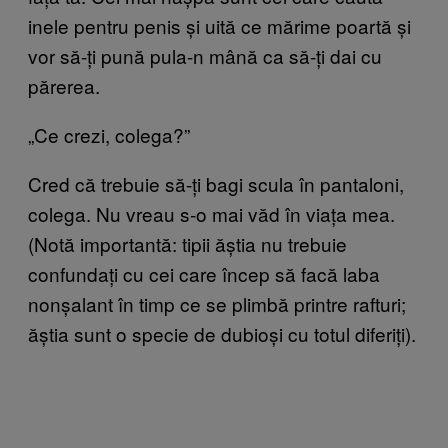
inele pentru penis și uită ce mărime poartă și
vor să-ți pună pula-n mână ca să-ți dai cu
părerea.
„Ce crezi, colega?”
Cred că trebuie să-ți bagi scula în pantaloni,
colega. Nu vreau s-o mai văd în viața mea.
(Notă importantă: tipii ăștia nu trebuie
confundați cu cei care încep să facă laba
nonșalant în timp ce se plimbă printre rafturi;
ăștia sunt o specie de dubioși cu totul diferiți).