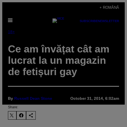
Skip
+ ROMÂNĂ
to
Open
content
SUBSCRIBE
NEWSLETTER
Menu
18+
Ce am învățat cât am
lucrat la un magazin
de fetișuri gay
By
Russell Dean Stone
October 31, 2014, 6:02am
Share: