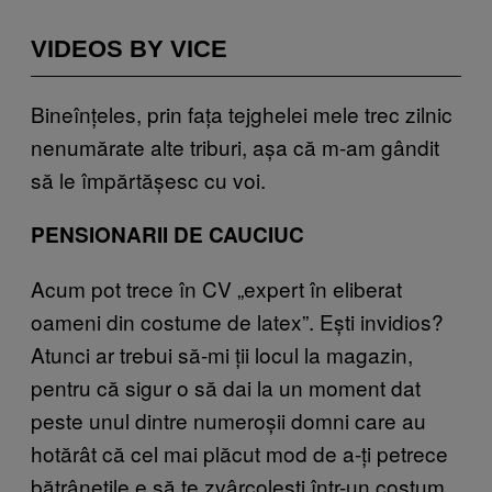
VIDEOS BY VICE
Bineînțeles, prin fața tejghelei mele trec zilnic
nenumărate alte triburi, așa că m-am gândit
să le împărtășesc cu voi.
PENSIONARII DE CAUCIUC
Acum pot trece în CV „expert în eliberat
oameni din costume de latex”. Ești invidios?
Atunci ar trebui să-mi ții locul la magazin,
pentru că sigur o să dai la un moment dat
peste unul dintre numeroșii domni care au
hotărât că cel mai plăcut mod de a-ți petrece
bătrânețile e să te zvârcolești într-un costum