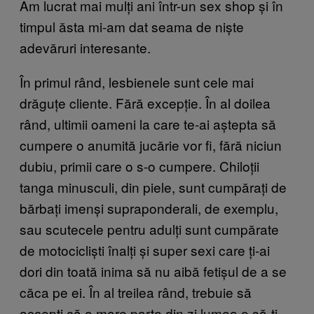
Am lucrat mai mulți ani într-un sex shop și în
timpul ăsta mi-am dat seama de niște
adevăruri interesante.
În primul rând, lesbienele sunt cele mai
drăguțe cliente. Fără excepție. În al doilea
rând, ultimii oameni la care te-ai aștepta să
cumpere o anumită jucărie vor fi, fără niciun
dubiu, primii care o s-o cumpere. Chiloții
tanga minusculi, din piele, sunt cumpărați de
bărbați imenși supraponderali, de exemplu,
sau scutecele pentru adulți sunt cumpărate
de motocicliști înalți și super sexi care ți-ai
dori din toată inima să nu aibă fetișul de a se
căca pe ei. În al treilea rând, trebuie să
accepți că o mare parte din zi lumea o să-ți