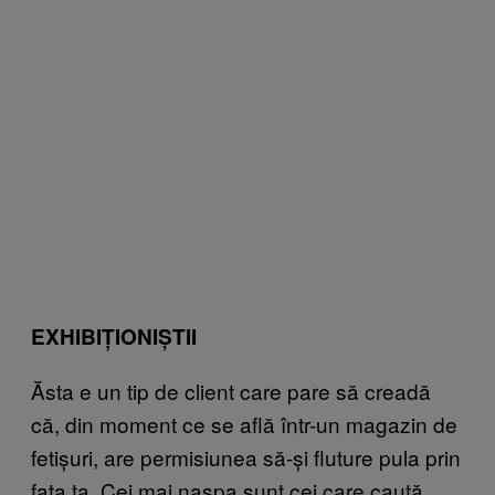
EXHIBIȚIONIȘTII
Ăsta e un tip de client care pare să creadă
că, din moment ce se află într-un magazin de
fetișuri, are permisiunea să-și fluture pula prin
fața ta. Cei mai nașpa sunt cei care caută