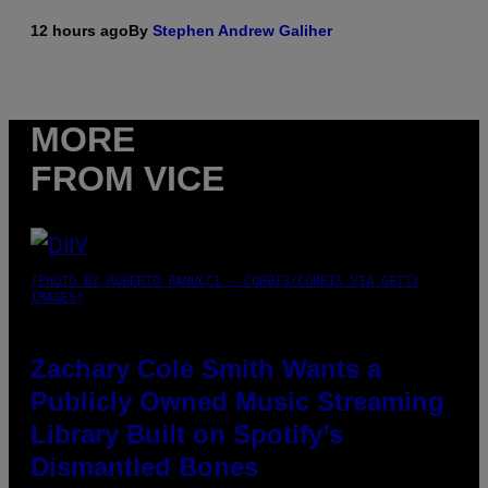
12 hours ago
By
Stephen Andrew Galiher
MORE
FROM VICE
(PHOTO BY ROBERTO PANUCCI – CORBIS/CORBIS VIA GETTY
IMAGES)
Zachary Cole Smith Wants a
Publicly Owned Music Streaming
Library Built on Spotify’s
Dismantled Bones