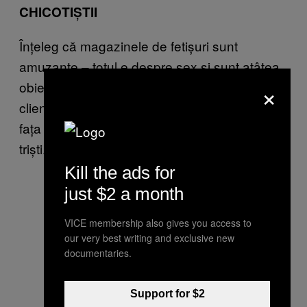
CHICOTIȘTII
Înțeleg că magazinele de fetișuri sunt
amuzante – totul e despre sex și sunt atâtea
×
obiecte în formă de organe genitale! Dar
clienții care intră doar ca să chicotească în
fața unor pantaloni de piele sunt niște lăbari
triști.
Kill the ads for
just $2 a month
VICE membership also gives you access to
our very best writing and exclusive new
documentaries.
Support for $2