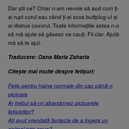
Dar știi ce? Chiar n-am nevoie să aud cum ți-
ai rupt curul sau când ți-ai scos buttplug-ul și
ai distrus covorul. Toate informațiile astea n-o
să mă ajute să găsesc ce cauți. Fii clar. Ajută-
mă să te ajut.
Traducere: Oana Maria Zaharia
Citește mai multe despre fetișuri:
Fetiș pentru haine normale din cap până-n
picioare
Ar trebui să-mi abandonez picioarele
fetișiștilor?
Ați avut vreodată fantezia de a ingera un
animal prin anus?