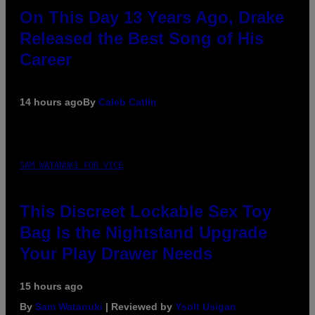
On This Day 13 Years Ago, Drake
Released the Best Song of His
Career
14 hours ago
By
Caleb Catlin
SAM WATANUKI FOR VICE
This Discreet Lockable Sex Toy
Bag Is the Nightstand Upgrade
Your Play Drawer Needs
15 hours ago
By
Sam Watanuki
| Reviewed by
Ysolt Usigan