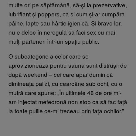
multe ori pe săptămână, să-și ia prezervative,
lubrifiant și poppers, ca și cum și-ar cumpăra
pâine, lapte sau hârtie igienică. Și bravo lor,
nu e deloc în neregulă să faci sex cu mai
mulți parteneri într-un spațiu public.
O subcategorie a celor care se
aprovizionează pentru saună sunt distrușii de
după weekend – cei care apar duminică
dimineața palizi, cu cearcăne sub ochi, cu o
mutră care spune: „În ultimele 48 de ore mi-
am injectat mefedronă non stop ca să fac față
la toate pulile ce-mi treceau prin fața ochilor.”