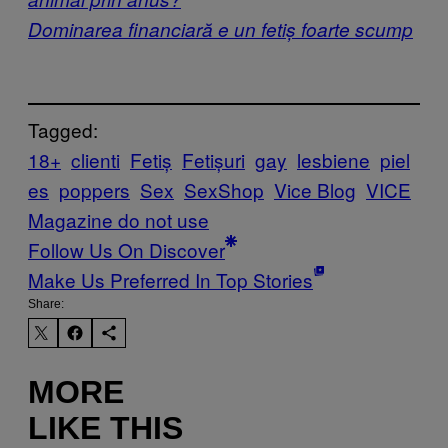
Dominarea financiară e un fetiș foarte scump
Tagged:
18+
clienti
Fetiș
Fetișuri
gay
lesbiene
piel
es
poppers
Sex
SexShop
Vice Blog
VICE
Magazine do not use
Follow Us On Discover
Make Us Preferred In Top Stories
Share:
MORE
LIKE THIS