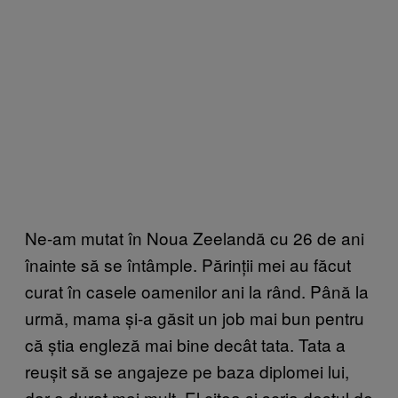
Ne-am mutat în Noua Zeelandă cu 26 de ani
înainte să se întâmple. Părinții mei au făcut
curat în casele oamenilor ani la rând. Până la
urmă, mama și-a găsit un job mai bun pentru
că știa engleză mai bine decât tata. Tata a
reușit să se angajeze pe baza diplomei lui,
dar a durat mai mult. El citea și scria destul de