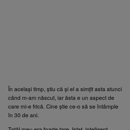
În același timp, știu că și el a simțit asta atunci
când m-am născut, iar ăsta e un aspect de
care mi-e frică. Cine știe ce-o să se întâmple
în 30 de ani.
Tatăl meu era foarte tare. Isteț, inteligent,