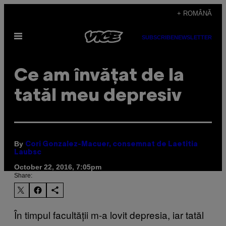
Skip
+ ROMÂNĂ
to
Open
content
SUBSCRIBE
NEWSLETTER
Menu
Ce am învățat de la
tatăl meu depresiv
By
Cori Gonzalez-Macuer, consemnat de Laetitia
Laubsc
October 22, 2016, 7:05pm
Share:
În timpul facultății m-a lovit depresia, iar tatăl