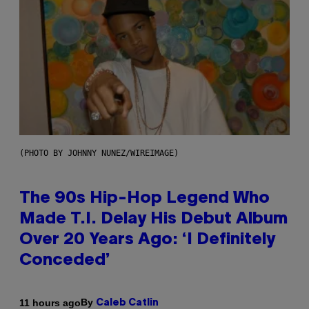
(PHOTO BY JOHNNY NUNEZ/WIREIMAGE)
The 90s Hip-Hop Legend Who
Made T.I. Delay His Debut Album
Over 20 Years Ago: ‘I Definitely
Conceded’
By
11 hours ago
Caleb Catlin