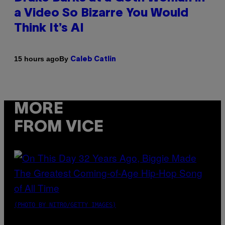
a Video So Bizarre You Would
Think It’s AI
By
15 hours ago
Caleb Catlin
MORE
FROM VICE
(PHOTO BY NITRO/GETTY IMAGES)