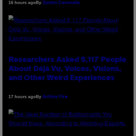
By
16 hours ago
Sammi Caramela
Researchers Asked 5,117 People
About Déjà Vu, Voices, Visions,
and Other Weird Experiences
By
17 hours ago
Ashley Fike