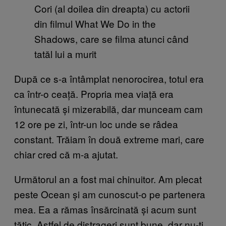
Cori (al doilea din dreapta) cu actorii
din filmul What We Do in the
Shadows, care se filma atunci când
tatăl lui a murit
După ce s-a întâmplat nenorocirea, totul era
ca într-o ceață. Propria mea viață era
întunecată și mizerabilă, dar munceam cam
12 ore pe zi, într-un loc unde se râdea
constant. Trăiam în două extreme mari, care
chiar cred că m-a ajutat.
Următorul an a fost mai chinuitor. Am plecat
peste Ocean și am cunoscut-o pe partenera
mea. Ea a rămas însărcinată și acum sunt
tătic. Astfel de distrageri sunt bune, dar nu-ți