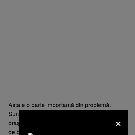
Asta e o parte importantă din problemă.
Suntem o țară de „o să-i fie bine”, mai ales în
×
orașele mici sau dacă urmezi o școală doar
de băieți. Oamenii sunt rușinați să dea