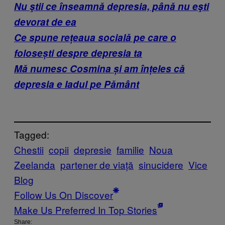
Nu ştii ce înseamnă depresia, până nu eşti
devorat de ea
Ce spune rețeaua socială pe care o
folosești despre depresia ta
Mă numesc Cosmina și am înțeles că
depresia e Iadul pe Pământ
Tagged:
Chestii
copii
depresie
familie
Noua
Zeelanda
partener de viață
sinucidere
Vice
Blog
Follow Us On Discover
Make Us Preferred In Top Stories
Share: