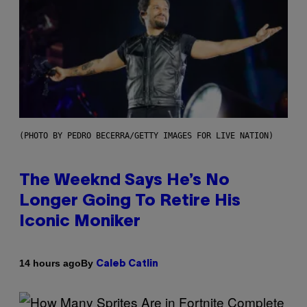
(PHOTO BY PEDRO BECERRA/GETTY IMAGES FOR LIVE NATION)
The Weeknd Says He’s No
Longer Going To Retire His
Iconic Moniker
By
14 hours ago
Caleb Catlin