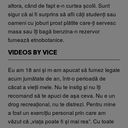
altora, când de fapt e-n curtea școlii. Sunt
sigur că ai fi surprins să afli câți studenți sau
oameni cu joburi prost plătite care-ți servesc
masa sau îți bagă benzina-n rezervor
fumează etnobotanice.
VIDEOS BY VICE
Eu am 18 ani și m-am apucat să fumez legale
acum jumătate de an, într-o perioadă de
căcat a vieții mele. Nu te instig și nu îți
recomand să te apuci de așa ceva. Nu e un
drog recreațional, nu te distrezi. Pentru mine
a fost un exercițiu personal prin care am
văzut că „viața poate fi și mai rea”. Cu toate