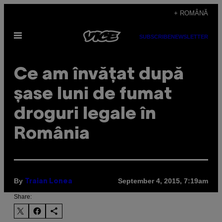
Skip
+ ROMÂNĂ
to
Open
content
SUBSCRIBE
NEWSLETTER
Menu
Ce am învăţat după
șase luni de fumat
droguri legale în
România
By
September 4, 2015, 7:19am
Traian Lonea
Share: