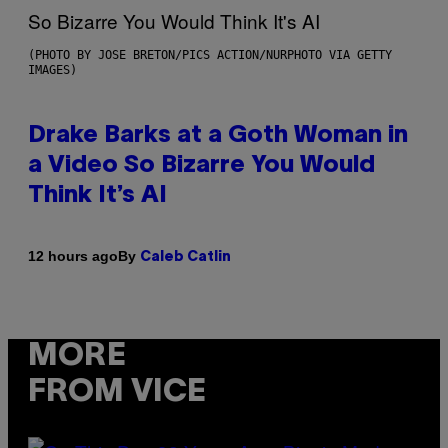
(PHOTO BY JOSE BRETON/PICS ACTION/NURPHOTO VIA GETTY
IMAGES)
Drake Barks at a Goth Woman in
a Video So Bizarre You Would
Think It’s AI
By
12 hours ago
Caleb Catlin
MORE
FROM VICE