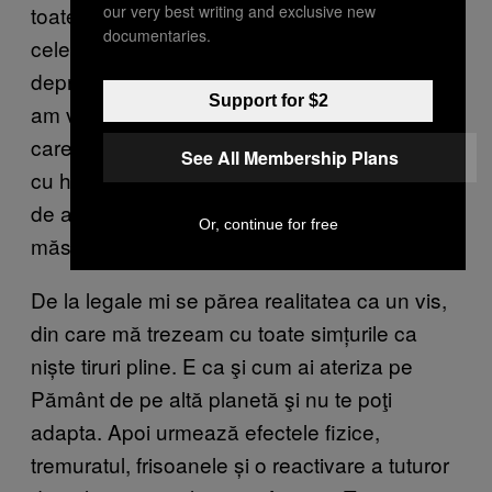
toate simţurile şi îți dispar toate durerile, atât
our very best writing and exclusive new
documentaries.
cele fizice, cât şi problemele psihice precum
depresia și paranoia. Consumatorii cu care
Support for $2
am vorbit aseamănă starea asta cu cea pe
care ţi-o dă heroina. Din păcate, asemănările
See All Membership Plans
cu heroina nu se termină doar la senzația aia
de auto-tranchilizare, ci are și un sevraj pe
Or, continue for free
măsură.
De la legale mi se părea realitatea ca un vis,
din care mă trezeam cu toate simțurile ca
niște tiruri pline. E ca şi cum ai ateriza pe
Pământ de pe altă planetă şi nu te poţi
adapta. Apoi urmează efectele fizice,
tremuratul, frisoanele și o reactivare a tuturor