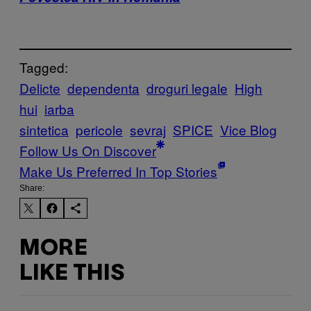
Tagged:
Delicte
dependenta
droguri legale
High
hui
iarba
sintetica
pericole
sevraj
SPICE
Vice Blog
Follow Us On Discover
Make Us Preferred In Top Stories
Share:
MORE
LIKE THIS