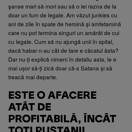
şanse mari să mori sau să o iei razna de la
doar un fum de legale. Am văzut junkies cu
ani de zile în spate de heroină şi amfetamină
care nu pot termina singuri un amărât de cui
cu legale. Cum să nu ajungă unii în spital,
dacă habar n-au cât de tare e căcatul ăsta?
Dar nu-ți explică nimeni în detaliu asta, le e
mai ușor să-ți zică doar că-s Satana și să
treacă mai departe.
ESTE O AFACERE
ATÂT DE
PROFITABILĂ, ÎNCÂT
TOȚI PUȘTANII