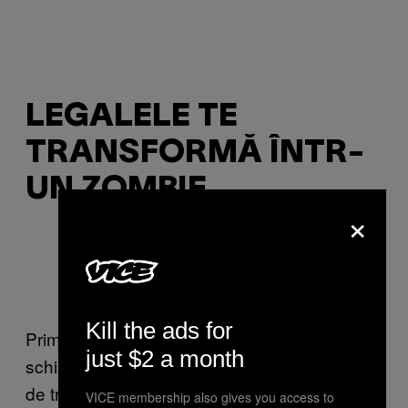
LEGALELE TE
TRANSFORMĂ ÎNTR-
UN ZOMBIE
×
Foto de
Alaska Carter
, via Flickr
Kill the ads for
Primele efecte ale fumatului de legale sunt
just $2 a month
schimbările comportamentale. Intri într-un fel
de transă semiconştientă în care îţi amorţesc
VICE membership also gives you access to