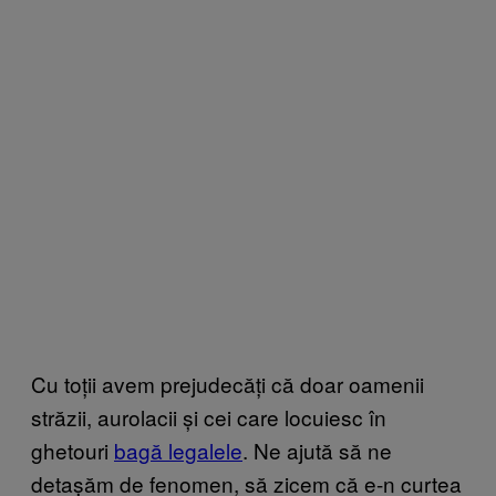
Cu toții avem prejudecăți că doar oamenii
străzii, aurolacii și cei care locuiesc în
ghetouri
bagă legalele
. Ne ajută să ne
detașăm de fenomen, să zicem că e-n curtea