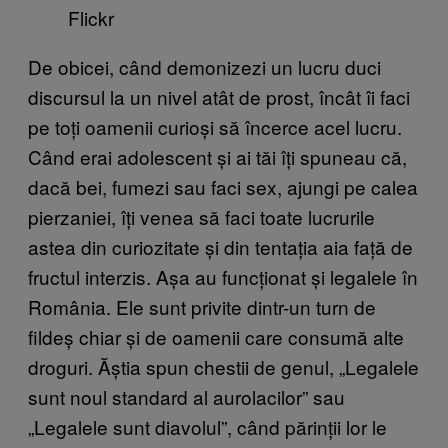
Flickr
De obicei, când demonizezi un lucru duci
discursul la un nivel atât de prost, încât îi faci
pe toți oamenii curioși să încerce acel lucru.
Când erai adolescent și ai tăi îți spuneau că,
dacă bei, fumezi sau faci sex, ajungi pe calea
pierzaniei, îți venea să faci toate lucrurile
astea din curiozitate și din tentația aia față de
fructul interzis. Așa au funcționat și legalele în
România. Ele sunt privite dintr-un turn de
fildeș chiar și de oamenii care consumă alte
droguri. Ăștia spun chestii de genul, „Legalele
sunt noul standard al aurolacilor” sau
„Legalele sunt diavolul”, când părinții lor le