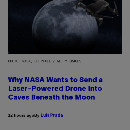
PHOTO: NASA; DR PIXEL / GETTY IMAGES
Why NASA Wants to Send a
Laser-Powered Drone Into
Caves Beneath the Moon
By
12 hours ago
Luis Prada