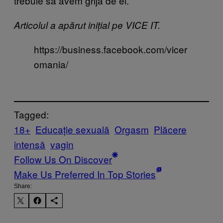
trebuie să avem grijă de el.
Articolul a apărut inițial pe VICE IT.
https://business.facebook.com/vicer
omania/
Tagged:
18+
Educație sexuală
Orgasm
Plăcere
intensă
vagin
Follow Us On Discover
Make Us Preferred In Top Stories
Share: