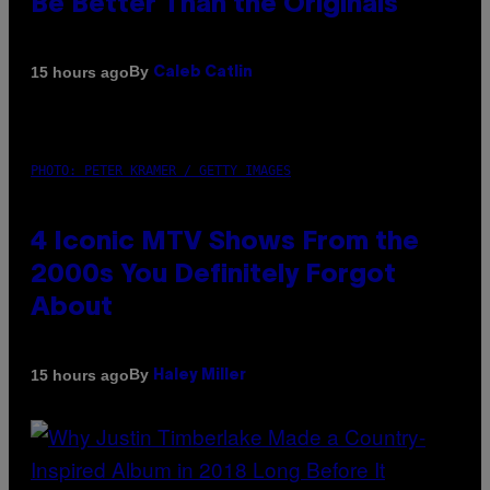
Be Better Than the Originals
By
15 hours ago
Caleb Catlin
PHOTO: PETER KRAMER / GETTY IMAGES
4 Iconic MTV Shows From the
2000s You Definitely Forgot
About
By
15 hours ago
Haley Miller