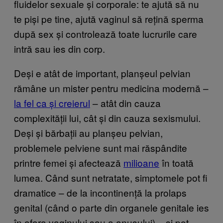
fluidelor sexuale și corporale: te ajută să nu
te piși pe tine, ajută vaginul să rețină sperma
după sex și controlează toate lucrurile care
intră sau ies din corp.
Deși e atât de important, planșeul pelvian
rămâne un mister pentru medicina modernă –
la fel ca și creierul
– atât din cauza
complexității lui, cât și din cauza sexismului.
Deși și bărbații au planșeu pelvian,
problemele pelviene sunt mai răspândite
printre femei și afectează
milioane
în toată
lumea. Când sunt netratate, simptomele pot fi
dramatice – de la incontinență la prolaps
genital (când o parte din organele genitale ies
în afara vaginului sau a anusului) – și pot