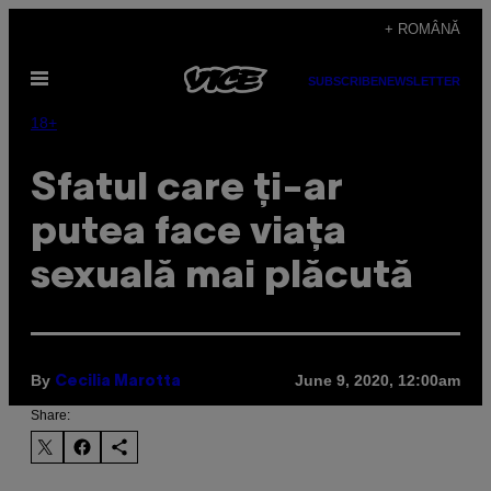
Skip
+ ROMÂNĂ
to
Open
content
SUBSCRIBE
NEWSLETTER
Menu
18+
Sfatul care ți-ar
putea face viața
sexuală mai plăcută
By
June 9, 2020, 12:00am
Cecilia Marotta
Share: