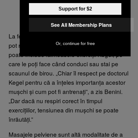
Support for $2
See All Membership Plans
La fel ca orice alți mușchi, mușchii pelvieni se
Or, continue for free
pot recupera prin terapia corectă. Iar asta
poate include faimoasele exerciții Kegel, pe
care le poți face când conduci sau stai pe
scaunul de birou. „Chiar îl respect pe doctorul
Kegel pentru că a înțeles importanța acestor
mușchi și cum pot fi antrenați”, a zis Benini.
„Dar dacă nu respiri corect în timpul
exercițiilor, tensiunea din mușchi se poate
înrăutăți.”
Masajele pelviene sunt altă modalitate de a