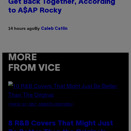
Get Back Together, According
to A$AP Rocky
By
14 hours ago
Caleb Catlin
MORE
FROM VICE
(PHOTO BY EBET ROBERTS/REDFERNS)
8 R&B Covers That Might Just