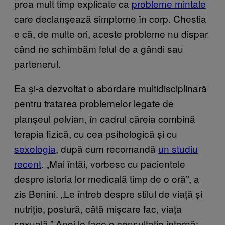
prea mult timp explicate ca
probleme mintale
care declanșează simptome în corp. Chestia
e că, de multe ori, aceste probleme nu dispar
când ne schimbăm felul de a gândi sau
partenerul.
Ea și-a dezvoltat o abordare multidisciplinară
pentru tratarea problemelor legate de
planșeul pelvian, în cadrul căreia combină
terapia fizică, cu cea psihologică și cu
sexologia
, după cum recomandă
un studiu
recent
. „Mai întâi, vorbesc cu pacientele
despre istoria lor medicală timp de o oră”, a
zis Benini. „Le întreb despre stilul de viață și
nutriție, postură, câtă mișcare fac, viața
sexuală.” Apoi le face o consultație internă: