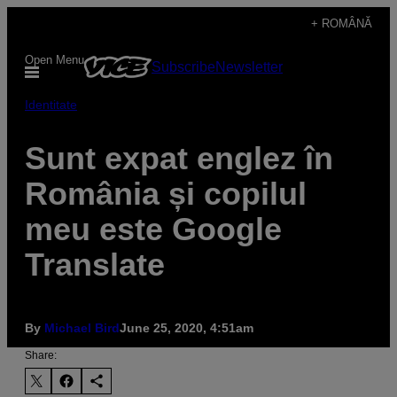
Skip
+ ROMÂNĂ
to
Open Menu
Subscribe
Newsletter
content
Identitate
Sunt expat englez în
România și copilul
meu este Google
Translate
By
Michael Bird
June 25, 2020, 4:51am
Share: