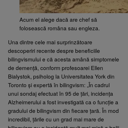
Acum el alege dacă are chef să
folosească româna sau engleza.
Una dintre cele mai surprinzătoare
descoperiri recente despre beneficiile
bilingvismului e că acesta amână simptomele
de demență, conform profesoarei Ellen
Bialystok, psiholog la Universitatea York din
Toronto și expertă în bilingvism: „În cadrul
unui sondaj efectuat în 95 de țări, incidența
Alzheimerului a fost investigată ca o funcție a
gradului de bilingvism din fiecare țară. În mod
incredibil, țările cu un grad mai mare de
bilingvism au o incidență mult mai mică a bolii