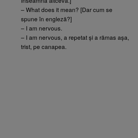
Înseamnă altceva.]
– What does it mean? [Dar cum se
spune în engleză?]
– I am nervous.
– I am nervous, a repetat și a rămas așa,
trist, pe canapea.