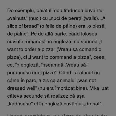
De exemplu, băiatul meu traducea cuvântul
„walnuts” (nuci) cu „nuci de pereți” (walls). „A
slice of bread” (o felie de pâine) era „o piesă
de pâine”. Pe de altă parte, când folosea
cuvinte românești în engleză, nu spunea „I
want to order a pizza” (Vreau să comand o
pizza), ci „I want to command a pizza”, ceea
ce, în engleză, înseamnă „Vreau să-i
poruncesc unei pizze”. Când l-a atacat un
câine în parc, a zis că animalul „was not
dressed well” (nu era îmbrăcat bine). Mi-a luat
câteva secunde să realizez că așa
„tradusese” el în engleză cuvântul „dresat”.
Uneori, copiii bilingvi cu vârste de până la doi