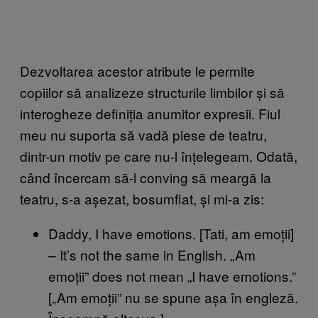
Dezvoltarea acestor atribute le permite
copiilor să analizeze structurile limbilor și să
interogheze definiția anumitor expresii. Fiul
meu nu suporta să vadă piese de teatru,
dintr-un motiv pe care nu-l înțelegeam. Odată,
când încercam să-l conving să meargă la
teatru, s-a așezat, bosumflat, și mi-a zis:
Daddy, I have emotions. [Tati, am emoții]
– It’s not the same in English. „Am
emoții” does not mean „I have emotions.”
[„Am emoții” nu se spune așa în engleză.