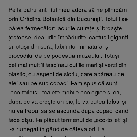
Pe la patru ani, fiul meu adora să ne plimbăm
prin Grădina Botanică din București. Totul i se
părea fermecător: lacurile cu rațe și broaște
țestoase, dealurile împădurite, cactușii giganți
și lotușii din seră, labirintul miniatural și
crocodilul de pe podeaua muzeului. Totuși,
cel mai mult îl fascinau cutiile mari și verzi din
plastic, cu aspect de sicriu, care apăreau pe
alei sau pe sub copaci. I-am spus că sunt
„eco-toilets”, toalete mobile ecologice și că,
după ce va crește un pic, le va putea folosi și
nu va trebui să se ascundă după copaci când
face pișu. I-a plăcut termenul de „eco-toilet” și
l-a rumegat în gând de câteva ori. La