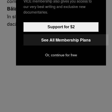
complex.
VICE membership also gives you access to
our very best writing and exclusive new
Toți oamenii de pe câmpul ăsta cred,
Băiatul:
documentaries.
în sinea lor, că sunt cool. Și, obiectiv vorbind,
dacă încerci să fii cool, nu ești cool.
Support for $2
See All Membership Plans
Or, continue for free