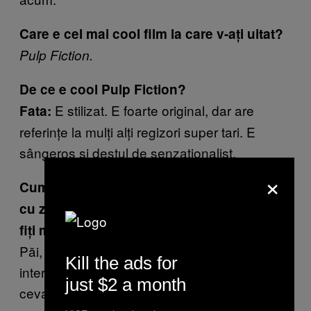
Care e cel mai cool film la care v-ați uitat?
Pulp Fiction.
De ce e cool Pulp Fiction?
E stilizat. E foarte original, dar are
Fata:
referințe la mulți alți regizori super tari. E
sângeros și destul de senzaționalist.
×
Cum v-ați folosi de filmul ăla în viața de zi
cu zi, de exemplu la festivalul ăsta, ca să
fiți mai cool?
Păi, fiecare personaj din el e un individ
Kill the ads for
interesant. Cred că ar trebui să alegi câte
just $2 a month
ceva de la fiecare și să-ți faci un personaj