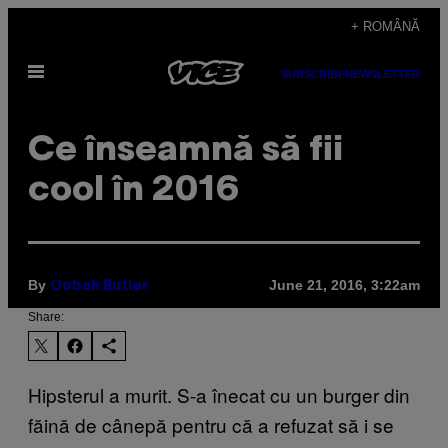
Skip
+ ROMÂNĂ
to
Open
content
SUBSCRIBE
NEWSLETTER
Menu
​Ce înseamnă să fii
cool în 2016
By
June 21, 2016, 3:22am
Oobah Butler
Share:
Hipsterul a murit. S-a înecat cu un burger din
făină de cânepă pentru că a refuzat să i se