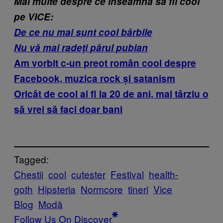
Mai multe despre ce înseamnă să fii cool
pe VICE:
De ce nu mai sunt cool bărbile
Nu vă mai radeţi părul pubian
Am vorbit c-un preot român cool despre
Facebook, muzica rock și satanism
Oricât de cool ai fi la 20 de ani, mai târziu o
să vrei să faci doar bani
Tagged:
Chestii
cool
cutester
Festival
health-
goth
Hipsteria
Normcore
tineri
Vice
Blog
Μodă
Follow Us On Discover