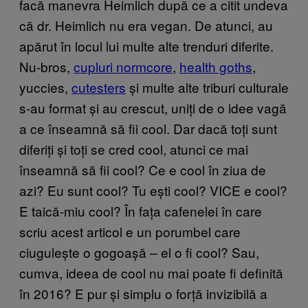
facă manevra Heimlich după ce a citit undeva
că dr. Heimlich nu era vegan. De atunci, au
apărut în locul lui multe alte trenduri diferite.
Nu-bros,
cupluri normcore
,
health goths
,
yuccies,
cutesters
și multe alte triburi culturale
s-au format și au crescut, uniți de o idee vagă
a ce înseamnă să fii cool. Dar dacă toți sunt
diferiți și toți se cred cool, atunci ce mai
înseamnă să fii cool? Ce e cool în ziua de
azi? Eu sunt cool? Tu ești cool? VICE e cool?
E taică-miu cool? În fața cafenelei în care
scriu acest articol e un porumbel care
ciugulește o gogoașă – el o fi cool? Sau,
cumva, ideea de cool nu mai poate fi definită
în 2016? E pur și simplu o forță invizibilă a