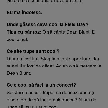
Nu cred că se îndoia cineva de asta.
Eu mă îndoiesc.
Unde găsesc ceva cool la Field Day?
O să cânte Dean Blunt. E
Tipa cu păr roz:
cool omul.
Ce alte trupe sunt cool?
DIIV au fost tari. Skepta a fost super tare, dar
sunetul a fost de căcat. Acum o să mergem la
Dean Blunt.
Ce e cool să faci la un concert?
Să stai să asculți trupa, să dansezi dacă-ți
place. Poate să faci break dance? N-am de
unde ști, eu nu sunt cool.