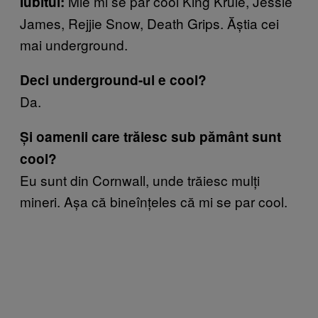
Mie mi se par cool King Krule, Jessie
Iubitul:
James, Rejjie Snow, Death Grips. Ăștia cei
mai underground.
Deci underground-ul e cool?
Da.
Și oamenii care trăiesc sub pământ sunt
cool?
Eu sunt din Cornwall, unde trăiesc mulți
mineri. Așa că bineînțeles că mi se par cool.