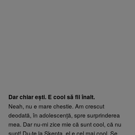
Dar chiar e
ști. E cool să fii înalt.
Neah, nu e mare chestie. Am crescut
deodată, în adolescență, spre surprinderea
mea. Dar nu-mi zice mie că sunt cool, că nu
sunt! Du-te la Skepta, el e cel mai cool. Se