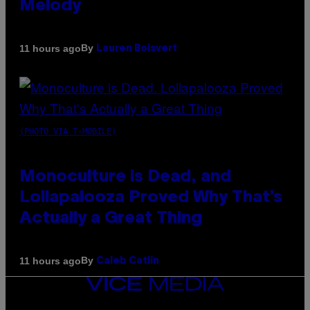
Melody
By
11 hours ago
Lauren Boisvert
(PHOTO VIA T-MOBILE)
Monoculture is Dead, and
Lollapalooza Proved Why That’s
Actually a Great Thing
By
11 hours ago
Caleb Catlin
VICE
MEDIA
INSTAGRAM
TIKTOK
YOUTUBE