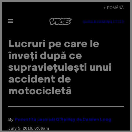
Skip
+ ROMÂNĂ
to
Open
content
SUBSCRIBE
NEWSLETTER
Menu
​Lucruri pe care le
înveți după ce
supraviețuiești unui
accident de
motocicletă
By
Povestită Jessicăi O’Reilley de Damien Long
July 5, 2016, 6:06am