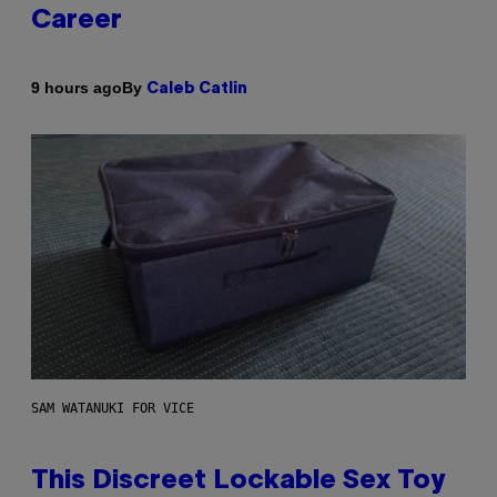
Career
By
9 hours ago
Caleb Catlin
SAM WATANUKI FOR VICE
This Discreet Lockable Sex Toy