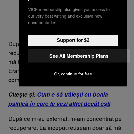
VICE membership also gives you access to
our very best writing and exclusive new
documentaries.
Support for $2
După ce infecția a trecut, corpul s-a
recuperat. La zece săptămâni după accident,
See All Membership Plans
mă târam prima oară pe holurile spitalului.
Eram prins într-un corset, aveam mușchii
Or, continue for free
complet atrofiați.
Citește și:
Cum e să trăiești cu boala
psihică în care te vezi altfel decât ești
După ce m-au externat, m-am concentrat pe
recuperare. La început reușeam doar să mă