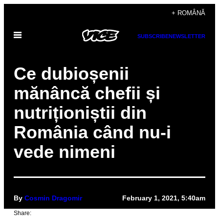
Skip
+ ROMÂNĂ
to
Open
content
SUBSCRIBE
NEWSLETTER
Menu
Ce dubioșenii
mănâncă chefii și
nutriționiștii din
România când nu-i
vede nimeni
By
Cosmin Dragomir
February 1, 2021, 5:40am
Share: