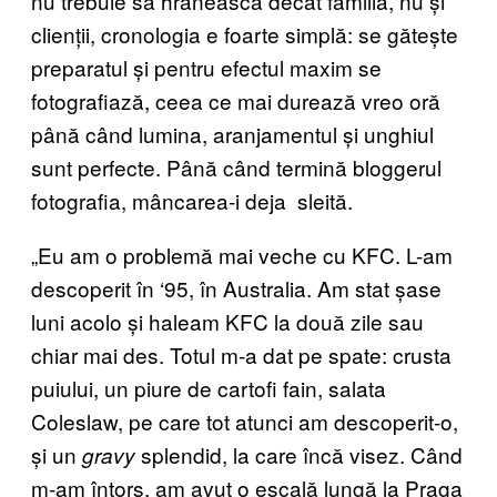
nu trebuie să hrănească decât familia, nu și
clienții, cronologia e foarte simplă: se gătește
preparatul și pentru efectul maxim se
fotografiază, ceea ce mai durează vreo oră
până când lumina, aranjamentul și unghiul
sunt perfecte. Până când termină bloggerul
fotografia, mâncarea-i deja sleită.
„Eu am o problemă mai veche cu KFC. L-am
descoperit în ‘95, în Australia. Am stat șase
luni acolo și haleam KFC la două zile sau
chiar mai des. Totul m-a dat pe spate: crusta
puiului, un piure de cartofi fain, salata
Coleslaw, pe care tot atunci am descoperit-o,
și un
splendid, la care încă visez. Când
gravy
m-am întors, am avut o escală lungă la Praga