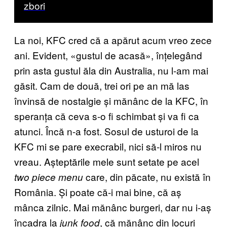
zbori
La noi, KFC cred că a apărut acum vreo zece
ani. Evident, «gustul de acasă», înțelegând
prin asta gustul ăla din Australia, nu l-am mai
găsit. Cam de două, trei ori pe an mă las
învinsă de nostalgie și mănânc de la KFC, în
speranța că ceva s-o fi schimbat și va fi ca
atunci. Încă n-a fost. Sosul de usturoi de la
KFC mi se pare execrabil, nici să-l miros nu
vreau. Așteptările mele sunt setate pe acel
care, din păcate, nu există în
two piece menu
România. Și poate că-i mai bine, că aș
mânca zilnic. Mai mănânc burgeri, dar nu i-aș
încadra la
, că mănânc din locuri
junk food