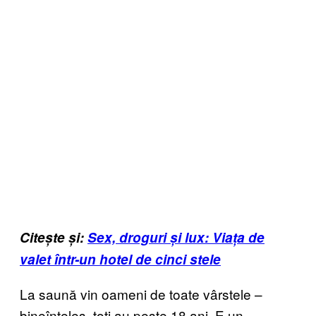
Citește și:
Sex, droguri și lux: Viața de
valet într-un hotel de cinci stele
La saună vin oameni de toate vârstele –
bineînțeles, toți au peste 18 ani. E un