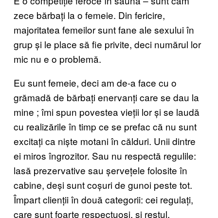
E o competiție feroce în saună – sunt cam
zece bărbați la o femeie. Din fericire,
majoritatea femeilor sunt fane ale sexului în
grup și le place să fie privite, deci numărul lor
mic nu e o problemă.
Eu sunt femeie, deci am de-a face cu o
grămadă de bărbați enervanți care se dau la
mine
;
îmi spun povestea vieții lor și se laudă
cu realizările în timp ce se prefac că nu sunt
excitați ca niște motani în călduri. Unii dintre
ei miros îngrozitor. Sau nu respectă regulile:
lasă prezervative sau șervețele folosite în
cabine, deși sunt coșuri de gunoi peste tot.
Împart clienții în două categorii: cei regulați,
care sunt foarte respectuoși, și restul.