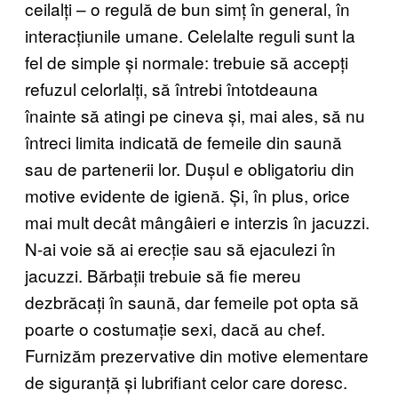
ceilalți – o regulă de bun simț în general, în
interacțiunile umane. Celelalte reguli sunt la
fel de simple și normale: trebuie să accepți
refuzul celorlalți, să întrebi întotdeauna
înainte să atingi pe cineva și, mai ales, să nu
întreci limita indicată de femeile din saună
sau de partenerii lor. Dușul e obligatoriu din
motive evidente de igienă. Și, în plus, orice
mai mult decât mângâieri e interzis în jacuzzi.
N-ai voie să ai erecție sau să ejaculezi în
jacuzzi. Bărbații trebuie să fie mereu
dezbrăcați în saună, dar femeile pot opta să
poarte o costumație sexi, dacă au chef.
Furnizăm prezervative din motive elementare
de siguranță și lubrifiant celor care doresc.