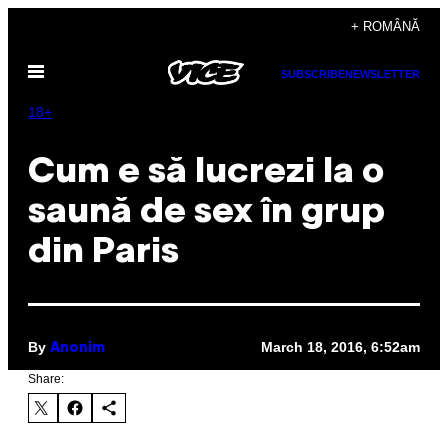
Skip
+ ROMÂNĂ
to
Open
content
SUBSCRIBE
NEWSLETTER
Menu
18+
Cum e să lucrezi la o
saună de sex în grup
din Paris
By
March 18, 2016, 6:52am
Anonim
Share: