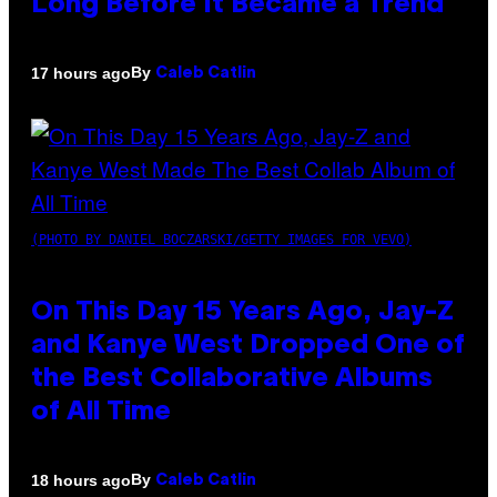
Long Before It Became a Trend
By
17 hours ago
Caleb Catlin
(PHOTO BY DANIEL BOCZARSKI/GETTY IMAGES FOR VEVO)
On This Day 15 Years Ago, Jay-Z
and Kanye West Dropped One of
the Best Collaborative Albums
of All Time
By
18 hours ago
Caleb Catlin