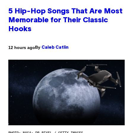
5 Hip-Hop Songs That Are Most
Memorable for Their Classic
Hooks
By
12 hours ago
Caleb Catlin
PHOTO: NASA; DR PIXEL / GETTY IMAGES