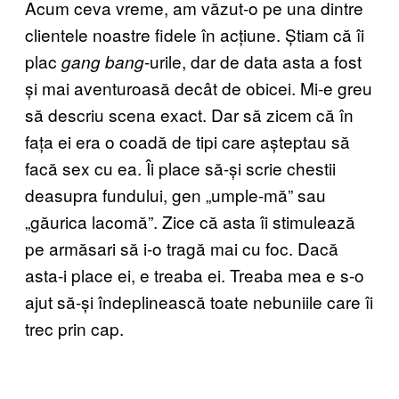
Acum ceva vreme, am văzut-o pe una dintre
clientele noastre fidele în acțiune. Știam că îi
plac
-urile, dar de data asta a fost
gang bang
și mai aventuroasă decât de obicei. Mi-e greu
să descriu scena exact. Dar să zicem că în
fața ei era o coadă de tipi care așteptau să
facă sex cu ea. Îi place să-și scrie chestii
deasupra fundului, gen „umple-mă” sau
„găurica lacomă”. Zice că asta îi stimulează
pe armăsari să i-o tragă mai cu foc. Dacă
asta-i place ei, e treaba ei. Treaba mea e s-o
ajut să-și îndeplinească toate nebuniile care îi
trec prin cap.