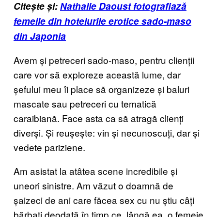
Citește și:
Nathalie Daoust fotografiază
femeile din hotelurile erotice sado-maso
din Japonia
Avem și petreceri sado-maso, pentru clienții
care vor să exploreze această lume, dar
șefului meu îi place să organizeze și baluri
mascate sau petreceri cu tematică
caraibiană. Face asta ca să atragă clienți
diverși. Și reușește: vin și necunoscuți, dar și
vedete pariziene.
Am asistat la atâtea scene incredibile și
uneori sinistre. Am văzut o doamnă de
șaizeci de ani care făcea sex cu nu știu câți
bărbați deodată în timp ce, lângă ea, o femeie