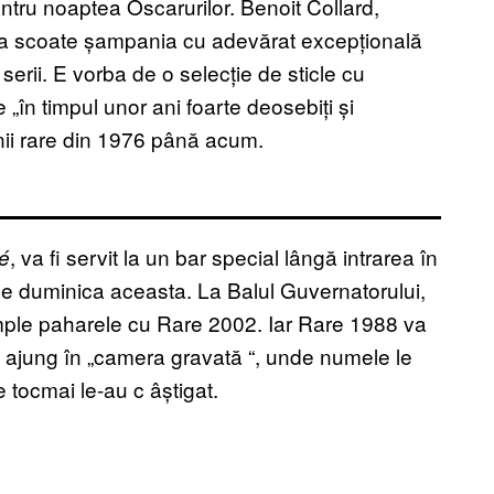
tru noaptea Oscarurilor. Benoit Collard,
ă va scoate șampania cu adevărat excepțională
erii. E vorba de o selecție de sticle cu
 „în timpul unor ani foarte deosebiți și
anii rare din 1976 până acum.
, va fi servit la un bar special lângă intrarea în
é
le duminica aceasta. La Balul Guvernatorului,
umple paharele cu Rare 2002. Iar Rare 1988 va
are ajung în „camera gravată
“, unde numele le
re tocmai le-au c
âștigat.