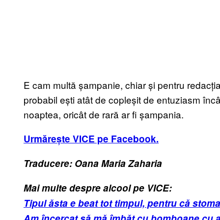
E cam multă șampanie, chiar și pentru redacția
probabil ești atât de copleșit de entuziasm încât
noaptea, oricât de rară ar fi șampania.
Urmărește VICE pe Facebook.
Traducere: Oana Maria Zaharia
Mai multe despre alcool pe VICE:
Tipul ăsta e beat tot timpul, pentru că stom
Am încercat să mă îmbăt cu bomboane cu a