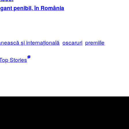
ogant penibil, în România
nească și internațională
oscaruri
premiile
Top Stories