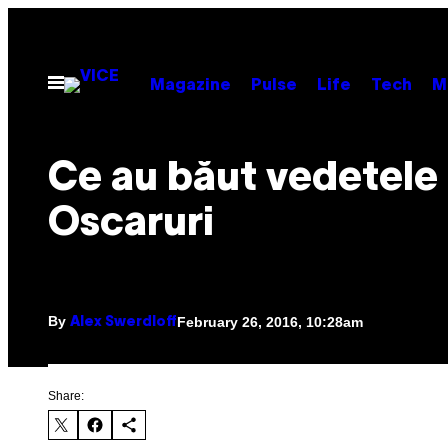
Skip
to
content
Open
Magazine
Pulse
Life
Tech
M
Menu
​Ce au băut vedetele 
Oscaruri
By
February 26, 2016, 10:28am
Alex Swerdloff
Share: