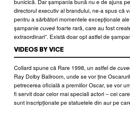
bunicică. Dar șampania bună nu e de ajuns pen
directorul executiv al brandului, ne-a spus c
pentru a sărbători momentele excepționale ale s
șampanie
foarte rară, care au fost create
cuveé
extraordinari”. Există doar opt astfel de șamp
VIDEOS BY VICE
Collard spune că Rare 1998, un astfel de
cuve
Ray Dolby Ballroom, unde se vor ține Oscaruri
petrecerea oficială a premiilor Oscar, se vor 
fi servit doar celor mai speciali actori – cei c
sunt inscripționate pe statuetele din aur pe ca