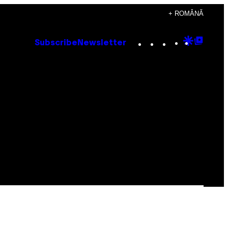
+ ROMÂNĂ
Instagram
TikTok
YouTube
Google
Goog
Subscribe
Newsletter
Discove
Top
Posts