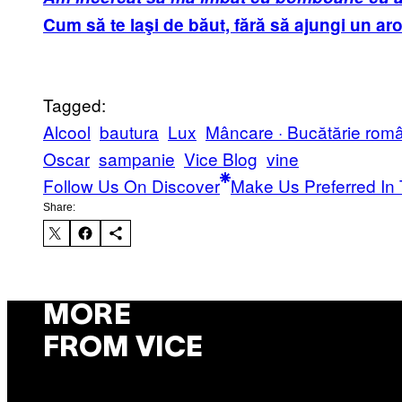
Cum să te laşi de băut, fără să ajungi un ar
Tagged:
Alcool
bautura
Lux
Mâncare · Bucătărie româ
Oscar
sampanie
Vice Blog
vine
Follow Us On Discover
Make Us Preferred In 
Share:
MORE
FROM VICE