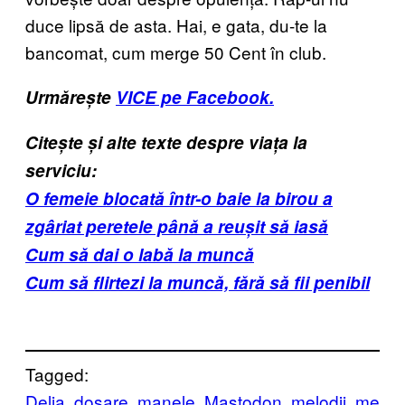
duce lipsă de asta. Hai, e gata, du-te la
bancomat, cum merge 50 Cent în club.
Urmărește
VICE pe Facebook.
Citește și alte texte despre viața la
serviciu:
O femeie blocată într-o baie la birou a
zgâriat peretele până a reușit să iasă
Cum să dai o labă la muncă
Cum să flirtezi la muncă, fără să fii penibil
Tagged:
Delia
dosare
manele
Mastodon
melodii
me