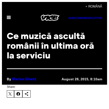
Skip
+ ROMÂNĂ
to
Open
content
SUBSCRIBE
NEWSLETTER
Menu
Ce muzică ascultă
românii în ultima oră
la serviciu
By
August 28, 2015, 8:10am
Marius Ghenț
Share: