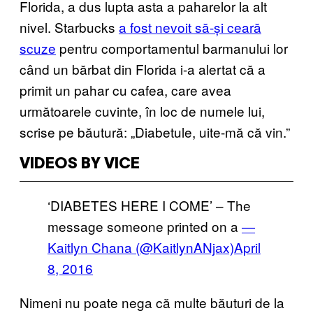
Florida, a dus lupta asta a paharelor la alt
nivel. Starbucks
a fost nevoit să-și ceară
scuze
pentru comportamentul barmanului lor
când un bărbat din Florida i-a alertat că a
primit un pahar cu cafea, care avea
următoarele cuvinte, în loc de numele lui,
scrise pe băutură: „Diabetule, uite-mă că vin.”
VIDEOS BY VICE
‘DIABETES HERE I COME’ – The
message someone printed on a
—
Kaitlyn Chana (@KaitlynANjax)
April
8, 2016
Nimeni nu poate nega că multe băuturi de la