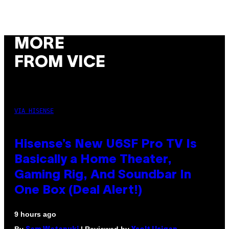
MORE
FROM VICE
VIA HISENSE
Hisense’s New U6SF Pro TV Is
Basically a Home Theater,
Gaming Rig, And Soundbar In
One Box (Deal Alert!)
9 hours ago
By
| Reviewed by