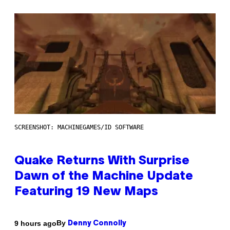
SCREENSHOT: MACHINEGAMES/ID SOFTWARE
Quake Returns With Surprise
Dawn of the Machine Update
Featuring 19 New Maps
By
9 hours ago
Denny Connolly