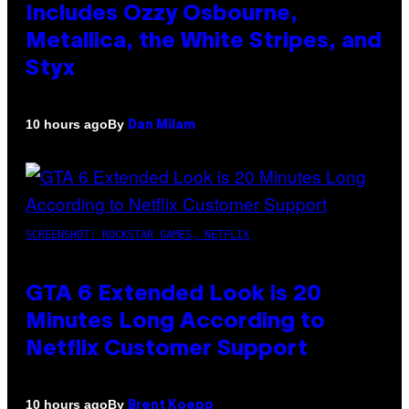
Includes Ozzy Osbourne,
Metallica, the White Stripes, and
Styx
By
10 hours ago
Dan Milam
SCREENSHOT: ROCKSTAR GAMES, NETFLIX
GTA 6 Extended Look is 20
Minutes Long According to
Netflix Customer Support
By
10 hours ago
Brent Koepp