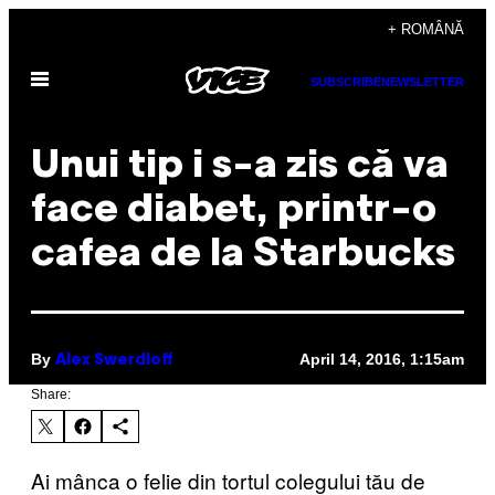
Skip
+ ROMÂNĂ
to
Open
content
SUBSCRIBE
NEWSLETTER
Menu
Unui tip i s-a zis că va
face diabet, printr-o
cafea de la Starbucks
By
April 14, 2016, 1:15am
Alex Swerdloff
Share:
Ai mânca o felie din tortul colegului tău de