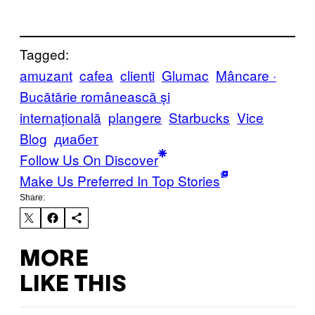
Tagged:
amuzant
cafea
clienti
Glumac
Mâncare ·
Bucătărie românească și
internațională
plangere
Starbucks
Vice
Blog
диабет
Follow Us On Discover
Make Us Preferred In Top Stories
Share:
MORE
LIKE THIS