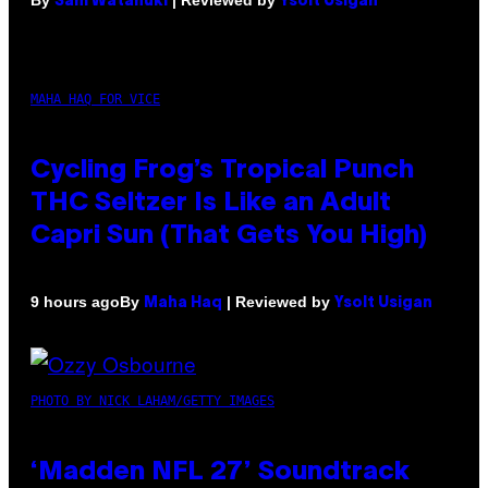
Sam Watanuki
Ysolt Usigan
MAHA HAQ FOR VICE
Cycling Frog’s Tropical Punch
THC Seltzer Is Like an Adult
Capri Sun (That Gets You High)
By
| Reviewed by
9 hours ago
Maha Haq
Ysolt Usigan
PHOTO BY NICK LAHAM/GETTY IMAGES
‘Madden NFL 27’ Soundtrack