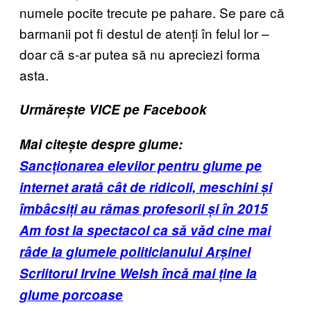
numele pocite trecute pe pahare. Se pare că
barmanii pot fi destul de atenți în felul lor –
doar că s-ar putea să nu apreciezi forma
asta.
Urmărește VICE pe Facebook
Mai citește despre glume:
Sancționarea elevilor pentru glume pe
internet arată cât de ridicoli, meschini și
îmbâcsiți au rămas profesorii și în 2015
Am fost la spectacol ca să văd cine mai
râde la glumele politicianului Arșinel
Scriitorul Irvine Welsh încă mai ține la
glume porcoase