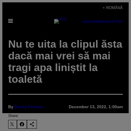
Skip
+ ROMÂNĂ
to
Open
content
SUBSCRIBE
NEWSLETTER
Menu
Nu te uita la clipul ăsta
dacă mai vrei să mai
tragi apa liniștit la
toaletă
By
Becky Ferreira
December 13, 2022, 1:00am
Share: