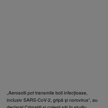
„Aerosolii pot transmite boli infecțioase,
inclusiv SARS-CoV-2, gripă și norovirus”, au
declarat Crimaldi și colegii săi în studiu.