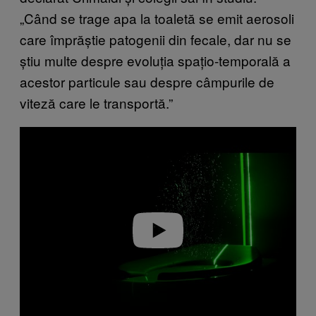
„Când se trage apa la toaletă se emit aerosoli
care împrăștie patogenii din fecale, dar nu se
știu multe despre evoluția spațio-temporală a
acestor particule sau despre câmpurile de
viteză care le transportă.”
P
l
a
y
v
i
d
e
o