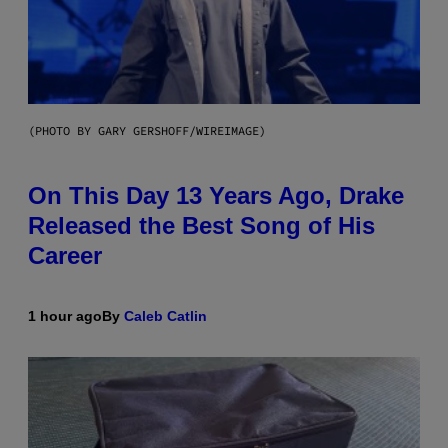
(PHOTO BY GARY GERSHOFF/WIREIMAGE)
On This Day 13 Years Ago, Drake
Released the Best Song of His
Career
1 hour ago
By
Caleb Catlin