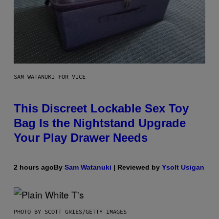
SAM WATANUKI FOR VICE
This Discreet Lockable Sex Toy
Bag Is the Nightstand Upgrade
Your Play Drawer Needs
2 hours ago
By
Sam Watanuki
| Reviewed by
Ysolt Usigan
PHOTO BY SCOTT GRIES/GETTY IMAGES