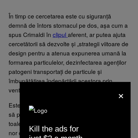
În timp ce cercetarea este cu siguranță
demnă de întors stomacul pe dos, așa cum a
spus Crimaldi în
clipul
aferent
, ar putea ajuta
cercetătorii să dezvolte și „strategii viitoare de
design pentru a atenua expunerea umană la
formarea particulelor, dezinfectarea agenților
patogeni transportați de particule și
îmbunătățirea îndepărtării acestora prin
×
ventilație”, conform studiului.
Este, de asemenea, o motivație excelentă ca
să pui capacul jos când tragi apa, asta dacă
toaleta are unul, ca să nu te scufunzi într-un
Kill the ads for
nor de particule de
fecale
care ar putea fi