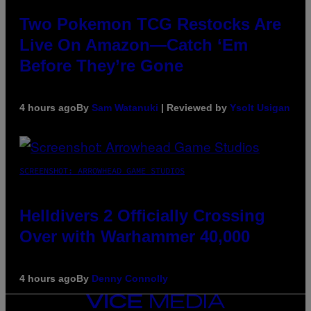
Two Pokemon TCG Restocks Are
Live On Amazon—Catch ‘Em
Before They’re Gone
4 hours ago
By
Sam Watanuki
| Reviewed by
Ysolt Usigan
SCREENSHOT: ARROWHEAD GAME STUDIOS
Helldivers 2 Officially Crossing
Over with Warhammer 40,000
4 hours ago
By
Denny Connolly
VICE
MEDIA