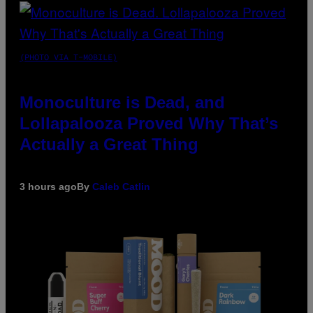
(PHOTO VIA T-MOBILE)
Monoculture is Dead, and
Lollapalooza Proved Why That’s
Actually a Great Thing
3 hours ago
By
Caleb Catlin