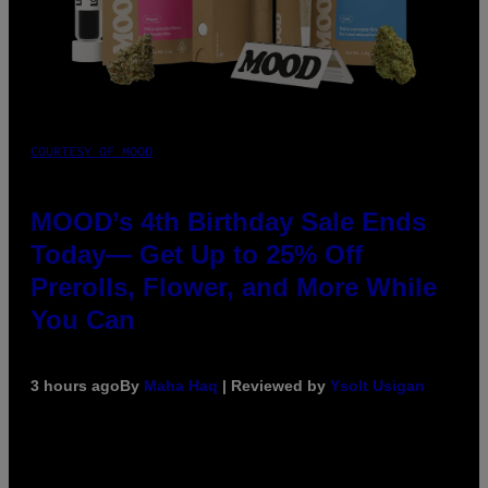
COURTESY OF MOOD
MOOD’s 4th Birthday Sale Ends
Today— Get Up to 25% Off
Prerolls, Flower, and More While
You Can
3 hours ago
By
Maha Haq
| Reviewed by
Ysolt Usigan