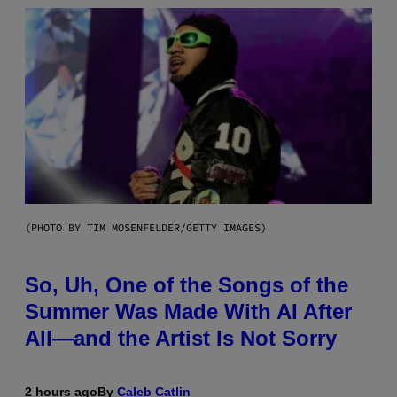
(PHOTO BY TIM MOSENFELDER/GETTY IMAGES)
So, Uh, One of the Songs of the
Summer Was Made With AI After
All—and the Artist Is Not Sorry
2 hours ago
By
Caleb Catlin