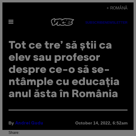
Skip
+ ROMÂNĂ
to
Open
content
SUBSCRIBE
NEWSLETTER
Menu
Tot ce tre’ să știi ca
elev sau profesor
despre ce-o să se-
ntâmple cu educația
anul ăsta în România
By
October 14, 2022, 6:52am
Andrei Gudu
Share: