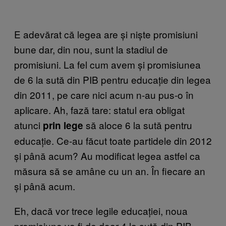
E adevărat că legea are și niște promisiuni
bune dar, din nou, sunt la stadiul de
promisiuni. La fel cum avem și promisiunea
de 6 la sută din PIB pentru educație din legea
din 2011, pe care nici acum n-au pus-o în
aplicare. Ah, fază tare: statul era obligat
atunci
să aloce 6 la sută pentru
prin lege
educație. Ce-au făcut toate partidele din 2012
și până acum? Au modificat legea astfel ca
măsura să se amâne cu un an. În fiecare an
și până acum.
Eh, dacă vor trece legile educației, noua
promisiune va fi de doar 4 la sută din PIB –