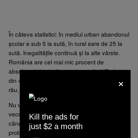
În câteva statistici: în mediul urban abandonul
școlar e sub 5 la sută, în rural sare de 25 la
sută. Inegalitățile continuă și la alte vârste.
România are cel mai mic procent de
absolvenți de studii superioare din UE: doar 1
×
din 4 dintre cei între 25 și 34. În rural e și mai
rău, doar 8 din 100 termină o facultate.
Nu vreau să-ți zic iar de eternul argument cu
veceul din fundul curții, dar nu poți să-l evit
Kill the ads for
când fostul ministru Cîmpeanu spunea că
just $2 a month
problema e „exagerată” și „nu are legătură