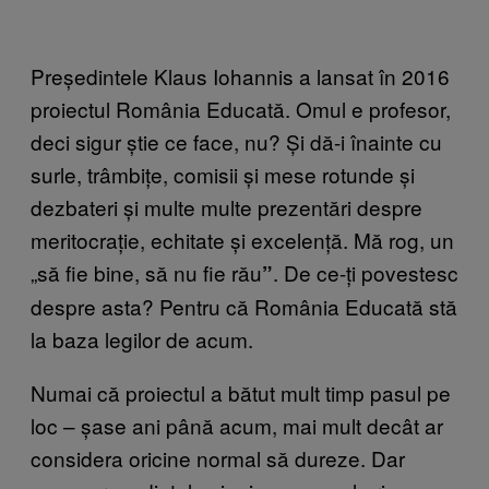
Președintele Klaus Iohannis a lansat în 2016
proiectul România Educată. Omul e profesor,
deci sigur știe ce face, nu? Și dă-i înainte cu
surle, trâmbițe, comisii și mese rotunde și
dezbateri și multe multe prezentări despre
meritocrație, echitate și excelență. Mă rog, un
„să fie bine, să nu fie rău
. De ce-ți povestesc
”
despre asta? Pentru că România Educată stă
la baza legilor de acum.
Numai că proiectul a bătut mult timp pasul pe
loc – șase ani până acum, mai mult decât ar
considera oricine normal să dureze. Dar