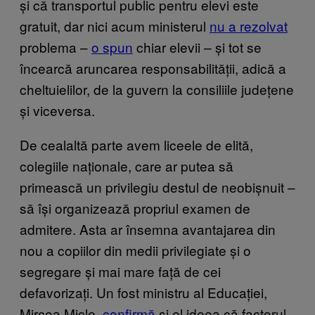
și că transportul public pentru elevi este
gratuit, dar nici acum ministerul
nu a rezolvat
problema –
o spun
chiar elevii – și tot se
încearcă aruncarea responsabilității, adică a
cheltuielilor, de la guvern la consiliile județene
și viceversa.
De cealaltă parte avem liceele de elită,
colegiile naționale, care ar putea să
primească un privilegiu destul de neobișnuit –
să își organizează propriul examen de
admitere. Asta ar însemna avantajarea din
nou a copiilor din medii privilegiate și o
segregare și mai mare față de cei
defavorizați. Un fost ministru al Educației,
Mircea Micle,
confirmă
și el ideea că factorul