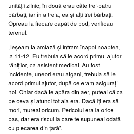
unității zilnic; în două erau câte trei-patru
bărbați, iar în a treia, ea și alți trei bărbați.
Opreau la fiecare capăt de pod, verificau
terenul:
„Ieșeam la amiază și intram înapoi noaptea,
la 11-12. Eu trebuia să le acord primul ajutor
răniților, ca asistent medical. Au fost
incidente, uneori erau afgani, trebuia să le
acord primul ajutor, după ce eram asigurați
noi. Chiar dacă te apăra din aer, puteai călca
pe ceva și atunci tot aia era. Dacă îți era să
mori, mureai oricum. Pericolul era la orice
pas, dar era riscul la care te supuneai odată
cu plecarea din țară”.