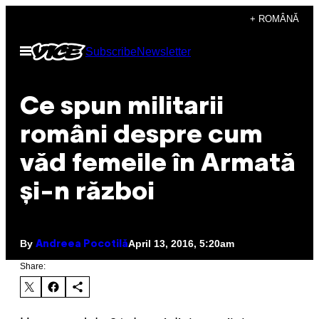
Skip
+ ROMÂNĂ
to
Open
Subscribe
Newsletter
content
Menu
Ce spun militarii
români despre cum
văd femeile în Armată
și-n război
By
April 13, 2016, 5:20am
Andreea Pocotilă
Share: