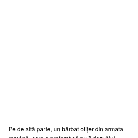
Pe de altă parte, un bărbat ofițer din armata
română, care a preferat să nu îi dezvălui