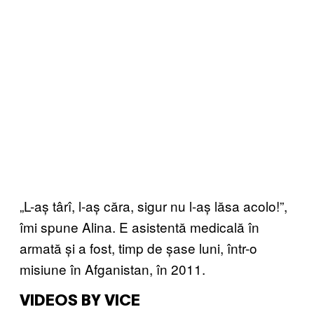
„L-aș târî, l-aș căra, sigur nu l-aș lăsa acolo!”,
îmi spune Alina. E asistentă medicală în
armată și a fost, timp de șase luni, într-o
misiune în Afganistan, în 2011.
VIDEOS BY VICE