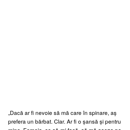
„Dacă ar fi nevoie să mă care în spinare, aș
prefera un bărbat. Clar. Ar fi o șansă și pentru
mine. Femeia, ce să-mi facă, să mă așeze pe