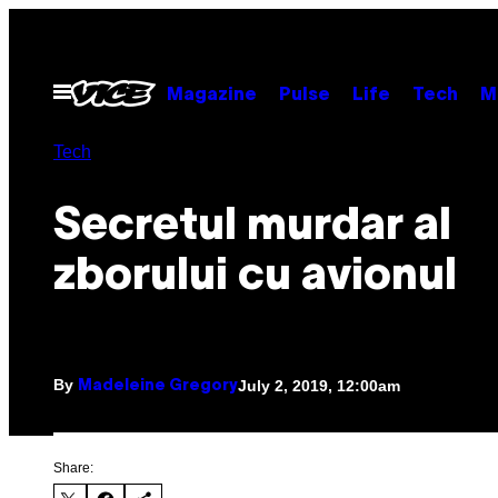
Skip
to
content
Open
Magazine
Pulse
Life
Tech
M
Menu
Tech
Secretul murdar al
zborului cu avionul
By
July 2, 2019, 12:00am
Madeleine Gregory
Share: