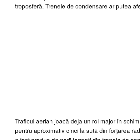
troposferă. Trenele de condensare ar putea afecta
Traficul aerian joacă deja un rol major în schim
pentru aproximativ cinci la sută din forțarea r
a fost produs de norii formați din trenele de co