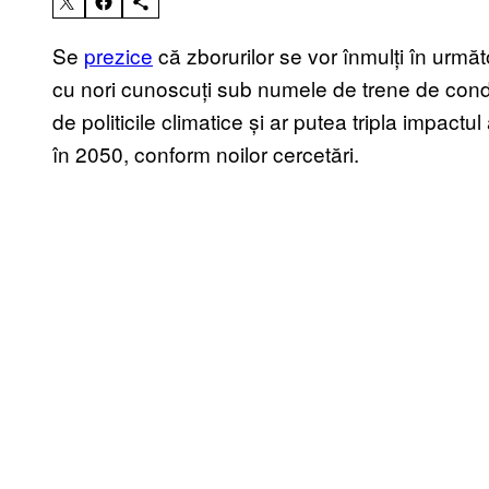
Se
prezice
că zborurilor se vor înmulți în următ
cu nori cunoscuți sub numele de trene de conde
de politicile climatice și ar putea tripla impact
în 2050, conform noilor cercetări.