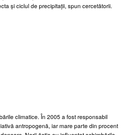
 și ciclul de precipitații, spun cercetătorii.
bările climatice. În 2005 a fost responsabil
adiativă antropogenă, iar mare parte din procent
ndensare. Norii ăștia au influențat schimbările