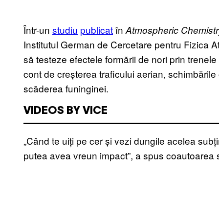
Într-un
studiu
publicat
în
Atmospheric Chemistr
Institutul German de Cercetare pentru Fizica At
să testeze efectele formării de nori prin trene
cont de creșterea traficului aerian, schimbările 
scăderea funinginei.
VIDEOS BY VICE
„Când te uiți pe cer și vezi dungile acelea subț
putea avea vreun impact”, a spus coautoarea stu