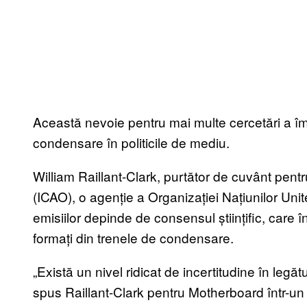
Această nevoie pentru mai multe cercetări a împ
condensare în politicile de mediu.
William Raillant-Clark, purtător de cuvânt pentr
(ICAO), o agenție a Organizației Națiunilor Unit
emisiilor depinde de consensul științific, care î
formați din trenele de condensare.
„Există un nivel ridicat de incertitudine în legă
spus Raillant-Clark pentru Motherboard într-un 