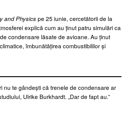
pe 25 iunie, cercetătorii de la
y and Physics
mosferei explică cum au ținut patru simulări ca
le de condensare lăsate de avioane. Au ținut
climatice, îmbunătățirea combustibililor și
iri nu te gândești că trenele de condensare ar
diului, Ulrike Burkhardt. „Dar de fapt au.”