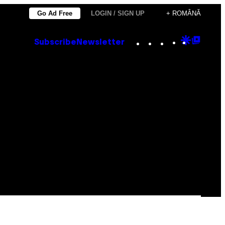
Go Ad Free
LOGIN / SIGN UP
+ ROMÂNĂ
Instagram
TikTok
YouTube
Google
Goog
Subscribe
Newsletter
Discove
Top
Posts