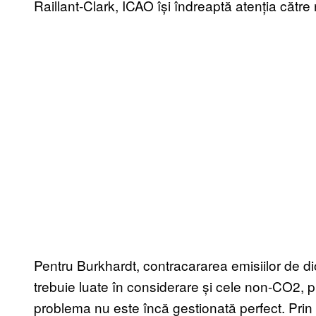
Raillant-Clark, ICAO își îndreaptă atenția căt
Pentru Burkhardt, contracararea emisiilor de d
trebuie luate în considerare și cele non-CO2,
problema nu este încă gestionată perfect. Prin f