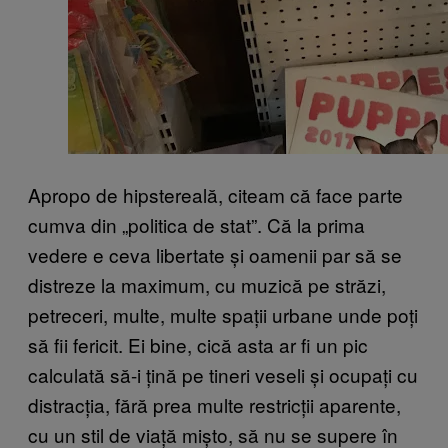
Apropo de hipstereală, citeam că face parte
cumva din „politica de stat”. Că la prima
vedere e ceva libertate și oamenii par să se
distreze la maximum, cu muzică pe străzi,
petreceri, multe, multe spații urbane unde poți
să fii fericit. Ei bine, cică asta ar fi un pic
calculată să-i țină pe tineri veseli și ocupați cu
distracția, fără prea multe restricții aparente,
cu un stil de viață mișto, să nu se supere în