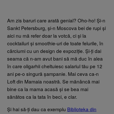
Am zis baruri care arată genial? Oho-ho! Și-n
Sankt Petersburg, și-n Moscova bei de rupi și
aici nu mă refer doar la votcă, ci și la
cocktailuri și smoothie-uri de toate felurile, în
cârciumi cu un design de expoziție. Și-ți dai
seama că n-am avut bani să mă duc în alea
în care oligarhii cheltuiesc salariul tău pe 12
ani pe-o singură șampanie. Mai ceva ca-n
Loft din Mamaia noastră. Se mănâncă mai
bine ca la mama acasă și se bea mai
sănătos ca la tata în beci, e clar.
Și hai să-ți dau ca exemplu
Biblioteka din