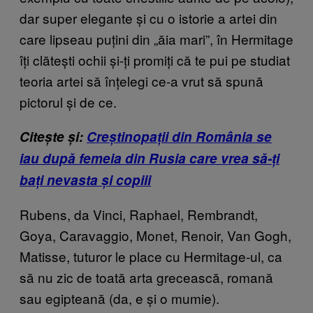
dar super elegante și cu o istorie a artei din
care lipseau puțini din „ăia mari”, în Hermitage
îți clătești ochii și-ți promiți că te pui pe studiat
teoria artei să înțelegi ce-a vrut să spună
pictorul și de ce.
Citește și:
Creștinopații din România se
iau după femeia din Rusia care vrea să-ți
bați nevasta și copiii
Rubens, da Vinci, Raphael, Rembrandt,
Goya, Caravaggio, Monet, Renoir, Van Gogh,
Matisse, tuturor le place cu Hermitage-ul, ca
să nu zic de toată arta grecească, romană
sau egipteană (da, e și o mumie).