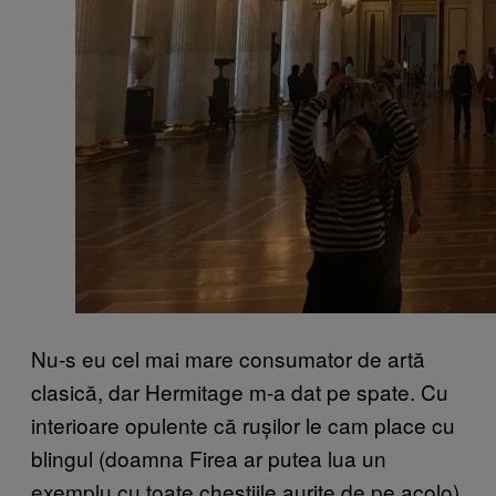
Nu-s eu cel mai mare consumator de artă
clasică, dar Hermitage m-a dat pe spate. Cu
interioare opulente că rușilor le cam place cu
blingul (doamna Firea ar putea lua un
exemplu cu toate chestiile aurite de pe acolo),