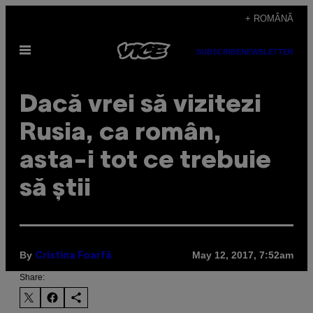
Skip
+ ROMÂNĂ
to
Open
content
SUBSCRIBE
NEWSLETTER
Menu
Dacă vrei să vizitezi
Rusia, ca român,
asta-i tot ce trebuie
să știi
By
May 12, 2017, 7:52am
Cristina Foarfă
Share: