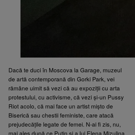
Dacă te duci în Moscova la Garage, muzeul
de artă contemporană din Gorki Park, vei
rămâne uimit să vezi că au expoziții cu arta
protestului, cu activisme, că vezi și-un Pussy
Riot acolo, că mai face un artist mișto de
Biserică sau chestii feministe, care atacă
prejudecățile legate de femei. N-ai fi zis, nu,
mai ales după ce Putin și a lui Elena Mizulina