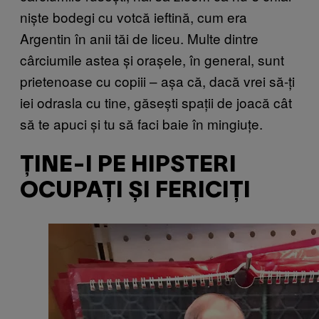
niște bodegi cu votcă ieftină, cum era
Argentin în anii tăi de liceu. Multe dintre
cârciumile astea și orașele, în general, sunt
prietenoase cu copiii – așa că, dacă vrei să-ți
iei odrasla cu tine, găsești spații de joacă cât
să te apuci și tu să faci baie în mingiuțe.
ȚINE-I PE HIPSTERI
OCUPAȚI ȘI FERICIȚI