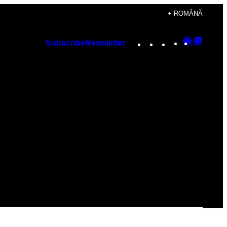
+ ROMÂNĂ
Instagram
TikTok
YouTube
Google
Googl
Subscribe
Newsletter
Discover
Top
Posts