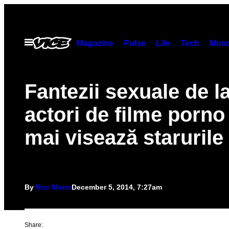
Skip
to
content
Open
Magazine
Pulse
Life
Tech
Munc
Menu
Fantezii sexuale de l
actori de filme porno
mai visează starurile
By
Roc Morin
December 5, 2014, 7:27am
Share: