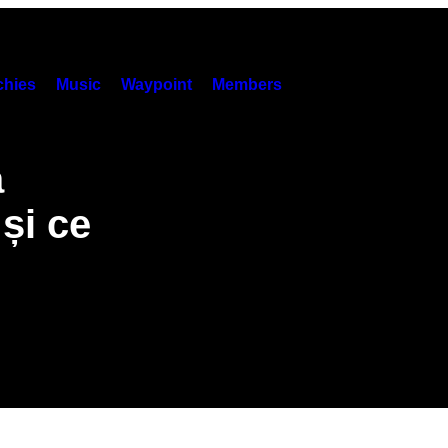
hies
Music
Waypoint
Members
a
 și ce