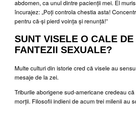
abdomen, ca unul dintre pacienții mei. El muri
încurajez: „Poți controla chestia asta! Concen
pentru că-și pierd voința și renunță!”
SUNT VISELE O CALE D
FANTEZII SEXUALE?
Multe culturi din istorie cred că visele au sen
mesaje de la zei.
Triburile aborigene sud-americane credeau că 
morții. Filosofii indieni de acum trei milenii au 