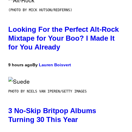
(PHOTO BY MICK HUTSON/REDFERNS)
Looking For the Perfect Alt-Rock
Mixtape for Your Boo? I Made It
for You Already
9 hours ago
By
Lauren Boisvert
PHOTO BY NIELS VAN IPEREN/GETTY IMAGES
3 No-Skip Britpop Albums
Turning 30 This Year