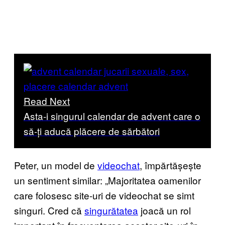
Read Next
Asta-i singurul calendar de advent care o
să-ți aducă plăcere de sărbători
Peter, un model de
videochat
, împărtășește
un sentiment similar: „Majoritatea oamenilor
care folosesc site-uri de videochat se simt
singuri. Cred că
singurătatea
joacă un rol