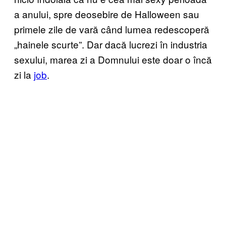
a anului, spre deosebire de Halloween sau
primele zile de vară când lumea redescoperă
„hainele scurte”. Dar dacă lucrezi în industria
sexului, marea zi a Domnului este doar o încă
zi la
job
.