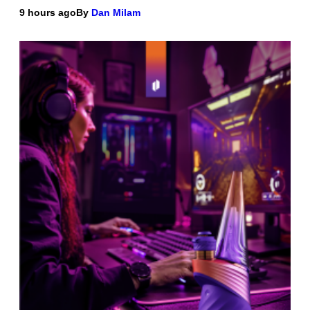
9 hours ago
By
Dan Milam