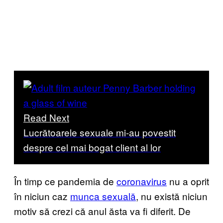
Read Next
Lucrătoarele sexuale mi-au povestit
despre cel mai bogat client al lor
În timp ce pandemia de
coronavirus
nu a oprit
în niciun caz
munca sexuală
, nu există niciun
motiv să crezi că anul ăsta va fi diferit. De