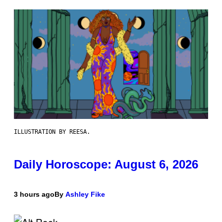
ILLUSTRATION BY REESA.
Daily Horoscope: August 6, 2026
3 hours ago
By
Ashley Fike