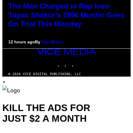
The Man Charged in Rap Icon
Tupac Shakur’s 1996 Murder Goes
On Trial This Monday
12 hours ago
By
Dan Milam
VICE
MEDIA
INSTAGRAM
TIKTOK
YOUTUBE
© 2026 VICE DIGITAL PUBLISHING, LLC
×
KILL THE ADS FOR
JUST $2 A MONTH