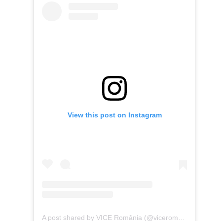
View this post on Instagram
A post shared by VICE România (@viceromania)