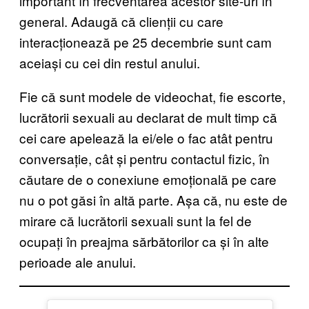
important în frecventarea acestor site-uri în
general. Adaugă că clienții cu care
interacționează pe 25 decembrie sunt cam
aceiași cu cei din restul anului.
Fie că sunt modele de videochat, fie escorte,
lucrătorii sexuali au declarat de mult timp că
cei care apelează la ei/ele o fac atât pentru
conversație, cât și pentru contactul fizic, în
căutare de o conexiune emoțională pe care
nu o pot găsi în altă parte. Așa că, nu este de
mirare că lucrătorii sexuali sunt la fel de
ocupați în preajma sărbătorilor ca și în alte
perioade ale anului.