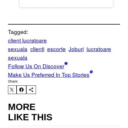
Tagged:
client lucratoare
sexuala
clienti
escorte
Joburi
lucratoare
sexuala
Follow Us On Discover
Make Us Preferred In Top Stories
Share:
MORE
LIKE THIS