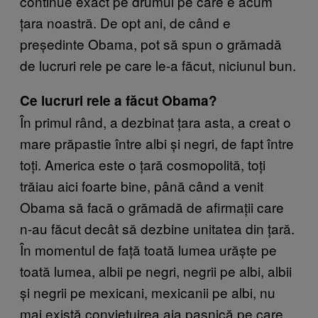
continue exact pe drumul pe care e acum
țara noastră. De opt ani, de când e
președinte Obama, pot să spun o grămadă
de lucruri rele pe care le-a făcut, niciunul bun.
Ce lucruri rele a făcut Obama?
În primul rând, a dezbinat țara asta, a creat o
mare prăpastie între albi și negri, de fapt între
toți. America este o țară cosmopolită, toți
trăiau aici foarte bine, până când a venit
Obama să facă o grămadă de afirmații care
n-au făcut decât să dezbine unitatea din țară.
În momentul de față toată lumea urăște pe
toată lumea, albii pe negri, negrii pe albi, albii
și negrii pe mexicani, mexicanii pe albi, nu
mai există conviețuirea aia pașnică pe care