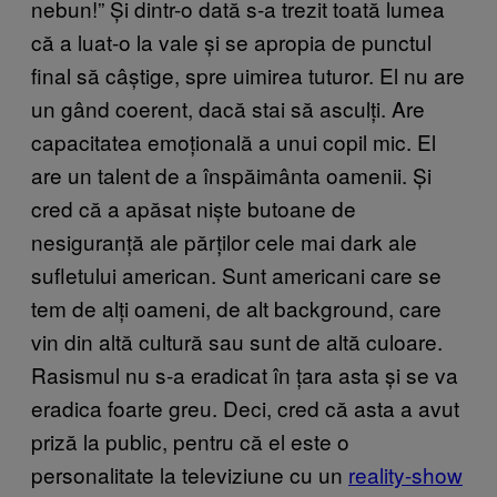
nebun!” Și dintr-o dată s-a trezit toată lumea
că a luat-o la vale și se apropia de punctul
final să câștige, spre uimirea tuturor. El nu are
un gând coerent, dacă stai să asculți. Are
capacitatea emoțională a unui copil mic. El
are un talent de a înspăimânta oamenii. Și
cred că a apăsat niște butoane de
nesiguranță ale părților cele mai dark ale
sufletului american. Sunt americani care se
tem de alți oameni, de alt background, care
vin din altă cultură sau sunt de altă culoare.
Rasismul nu s-a eradicat în țara asta și se va
eradica foarte greu. Deci, cred că asta a avut
priză la public, pentru că el este o
personalitate la televiziune cu un
reality-show