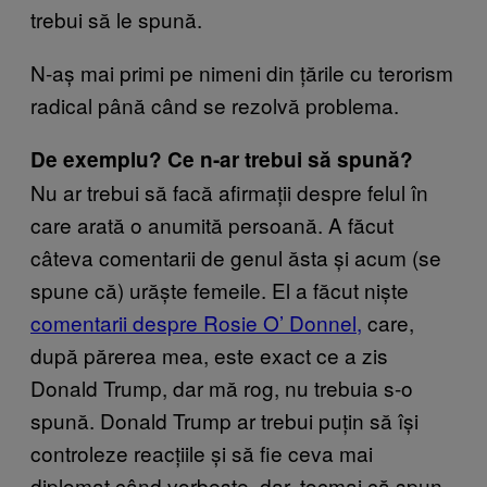
trebui să le spună.
N-aș mai primi pe nimeni din țările cu terorism
radical până când se rezolvă problema.
De exemplu? Ce n-ar trebui să spună?
Nu ar trebui să facă afirmații despre felul în
care arată o anumită persoană. A făcut
câteva comentarii de genul ăsta și acum (se
spune că) urăște femeile. El a făcut niște
comentarii despre Rosie O’ Donnel,
care,
după părerea mea, este exact ce a zis
Donald Trump, dar mă rog, nu trebuia s-o
spună. Donald Trump ar trebui puțin să își
controleze reacțiile și să fie ceva mai
diplomat când vorbește, dar, tocmai că spun