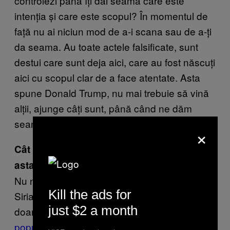
controlezi până îți dai seama care este
intenția și care este scopul? În momentul de
față nu ai niciun mod de a-i scana sau de a-ți
da seama. Au toate actele falsificate, sunt
destui care sunt deja aici, care au fost născuți
aici cu scopul clar de a face atentate. Asta
spune Donald Trump, nu mai trebuie să vină
alții, ajunge câți sunt, până când ne dăm
seama.
×
Cât crezi că ar trebui să dureze perioada
asta în care să nu mai intre nimeni?
Nu nimeni, doar persoanele din Iran, Irak,
Kill the ads for
Siria, unde există grupările astea radicale,
just $2 a month
doar atât. Nu toți musulmanii. În Iran 1,6% din
populație
(aproximativ 80 de milioane) este