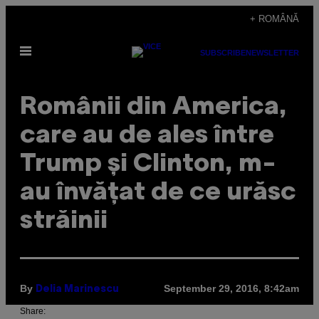
Skip
+ ROMÂNĂ
to
Open
content
SUBSCRIBE
NEWSLETTER
Menu
Românii din America,
care au de ales între
Trump și Clinton, m-
au învățat de ce urăsc
străinii
By
September 29, 2016, 8:42am
Delia Marinescu
Share: