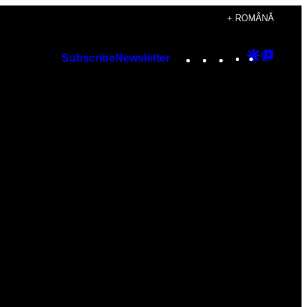
+ ROMÂNĂ
Instagram
TikTok
YouTube
Google
Googl
Subscribe
Newsletter
Discover
Top
Posts