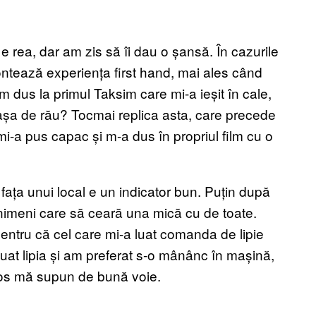
e rea, dar am zis să îi dau o șansă. În cazurile
Contează experiența first hand, mai ales când
am dus la primul Taksim care mi-a ieșit în cale,
așa de rău? Tocmai replica asta, care precede
mi-a pus capac și m-a dus în propriul film cu o
fața unui local e un indicator bun. Puțin după
 nimeni care să ceară una mică cu de toate.
pentru că cel care mi-a luat comanda de lipie
 luat lipia și am preferat s-o mânânc în mașină,
los mă supun de bună voie.