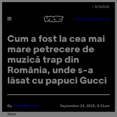
Skip
+ ROMÂNĂ
to
Open
content
SUBSCRIBE
NEWSLETTER
Menu
Cum a fost la cea mai
mare petrecere de
muzică trap din
România, unde s-a
lăsat cu papuci Gucci
By
September 24, 2018, 9:21am
Radu Nicolae
Share: