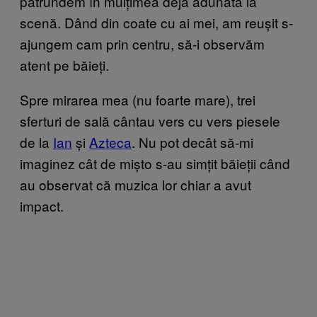
pătrundem în mulțimea deja adunată la
scenă. Dând din coate cu ai mei, am reușit s-
ajungem cam prin centru, să-i observăm
atent pe băieți.
Spre mirarea mea (nu foarte mare), trei
sferturi de sală cântau vers cu vers piesele
de la
Ian
și
Azteca
. Nu pot decât să-mi
imaginez cât de mișto s-au simțit băieții când
au observat că muzica lor chiar a avut
impact.