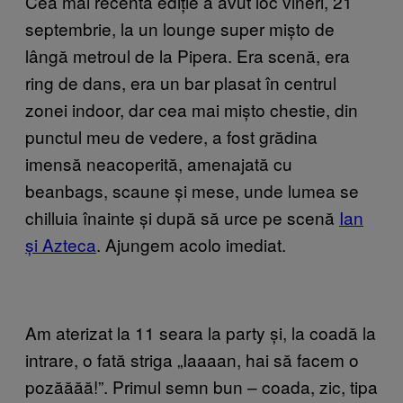
Cea mai recentă ediție a avut loc vineri, 21
septembrie, la un lounge super mișto de
lângă metroul de la Pipera. Era scenă, era
ring de dans, era un bar plasat în centrul
zonei indoor, dar cea mai mișto chestie, din
punctul meu de vedere, a fost grădina
imensă neacoperită, amenajată cu
beanbags, scaune și mese, unde lumea se
chilluia înainte și după să urce pe scenă
Ian
și Azteca
. Ajungem acolo imediat.
Am aterizat la 11 seara la party și, la coadă la
intrare, o fată striga „Iaaaan, hai să facem o
pozăăăă!”. Primul semn bun – coada, zic, tipa