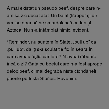
A mai existat un pseudo beef, despre care n-
am să zic decât atât: Un băiat (trapper și el)
venise doar să se smardoiască cu Ian și
Azteca. Nu s-a întâmplat nimic, evident.
*Reminder, nu suntem în State, „pull up” ca
„pull up”, da’ ți s-a sculat ție fix în seara în
care aveau ăștia cântare? N-aveai răbdare
încă o zi? Gata cu beeful care n-a fost aprope
deloc beef, ci mai degrabă niște ciondăneli
puerile pe Insta Stories. Revenim.