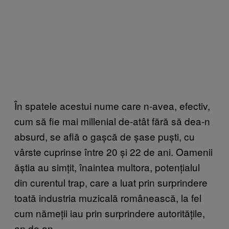
În spatele acestui nume care n-avea, efectiv,
cum să fie mai millenial de-atât fără să dea-n
absurd, se află o gașcă de șase puști, cu
vârste cuprinse între 20 și 22 de ani. Oamenii
ăștia au simțit, înaintea multora, potențialul
din curentul trap, care a luat prin surprindere
toată industria muzicală românească, la fel
cum nămeții iau prin surprindere autoritățile,
an de an.