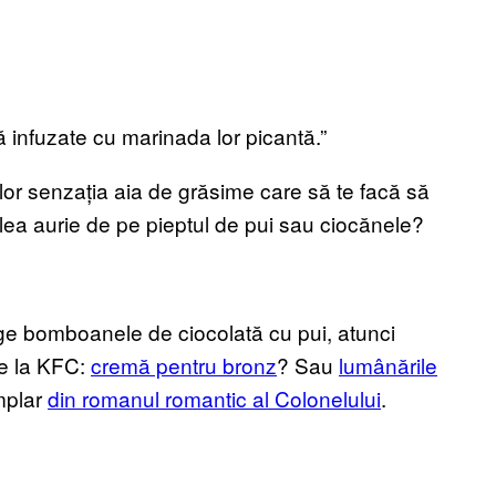
 infuzate cu marinada lor picantă.”
r senzația aia de grăsime care să te facă să
ielea aurie de pe pieptul de pui sau ciocănele?
ge bomboanele de ciocolată cu pui, atunci
de la KFC:
cremă pentru bronz
? Sau
lumânările
mplar
din romanul romantic al Colonelului
.