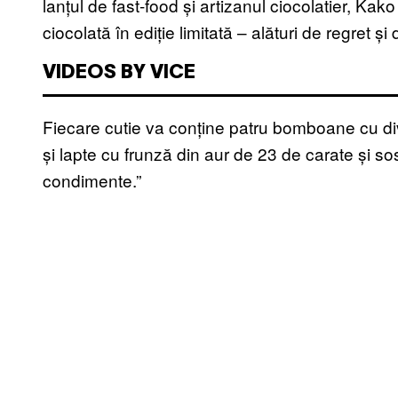
lanțul de fast-food și artizanul ciocolatier, Kak
ciocolată în ediție limitată – alături de regret 
VIDEOS BY VICE
Fiecare cutie va conține patru bomboane cu di
și lapte cu frunză din aur de 23 de carate și sos
condimente.”