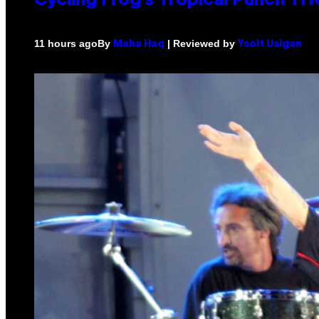
Cycling Frog’s Tropical Punch THC
By
| Reviewed by
11 hours ago
Maha Haq
Ysolt Usigan