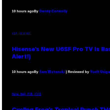
By
10 hours ago
Denny Connolly
VIA HISENSE
Hisense’s New U6SF Pro TV Is Bas
Alert!)
By
| Reviewed by
10 hours ago
Sam Watanuki
Ysolt Usig
MAHA HAQ FOR VICE