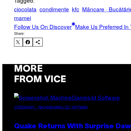
Tagged:
ciocolata
condimente
kfc
Mâncare · Bucătări
mamei
Follow Us On Discover
Make Us Preferred In 
Share:
MORE
FROM VICE
SCREENSHOT: MACHINEGAMES/ID SOFTWARE
Quake Returns With Surprise Da