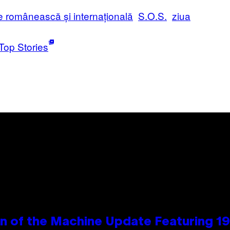
e românească și internațională
S.O.S.
ziua
Top Stories
wn of the Machine Update Featuring 