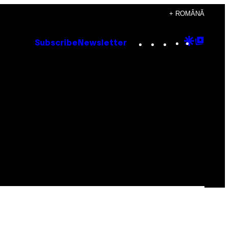
+ ROMÂNĂ
Instagram
TikTok
YouTube
Google
Goog
Subscribe
Newsletter
Discove
Top
Posts