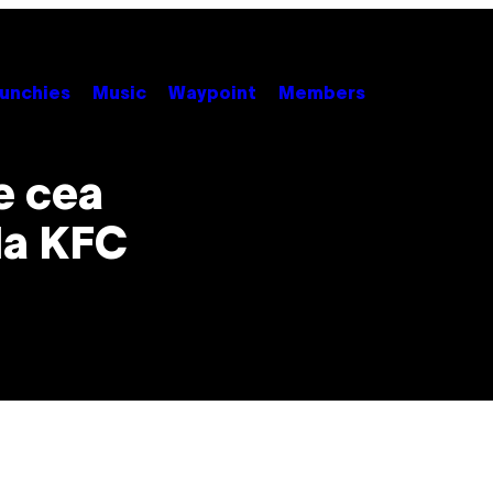
unchies
Music
Waypoint
Members
e cea
la KFC