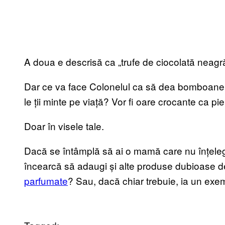
A doua e descrisă ca „trufe de ciocolată neagră
Dar ce va face Colonelul ca să dea bomboanelo
le ții minte pe viață? Vor fi oare crocante ca p
Doar în visele tale.
Dacă se întâmplă să ai o mamă care nu înțele
încearcă să adaugi și alte produse dubioase 
parfumate
? Sau, dacă chiar trebuie, ia un exe