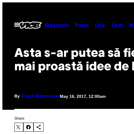
Skip
to
content
Open
Magazine
Pulse
Life
Tech
M
Menu
Asta s-ar putea să fi
mai proastă idee de 
By
May 16, 2017, 12:00am
Gigen Mammoser
Share: