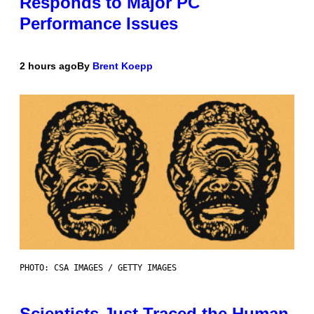
Responds to Major PC
Performance Issues
2 hours ago
By
Brent Koepp
PHOTO: CSA IMAGES / GETTY IMAGES
Scientists Just Traced the Human