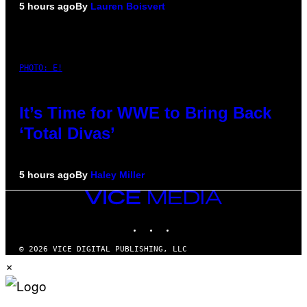
5 hours ago
By
Lauren Boisvert
PHOTO: E!
It’s Time for WWE to Bring Back
‘Total Divas’
5 hours ago
By
Haley Miller
VICE
MEDIA
INSTAGRAM
TIKTOK
YOUTUBE
© 2026 VICE DIGITAL PUBLISHING, LLC
×