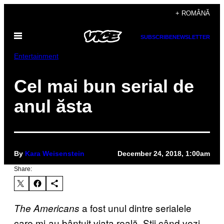
Skip
+ ROMÂNĂ
to
Open
content
SUBSCRIBE
NEWSLETTER
Menu
Entertainment
Cel mai bun serial de
anul ăsta
By
Kara Weisenstein
December 24, 2018, 1:00am
Share:
a fost unul dintre serialele
The Americans
care mi-au bântuit viața reală. Știi când vezi