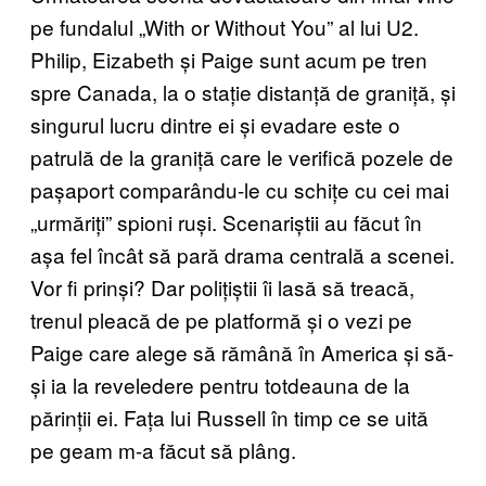
pe fundalul „With or Without You” al lui U2.
Philip, Eizabeth și Paige sunt acum pe tren
spre Canada, la o stație distanță de graniță, și
singurul lucru dintre ei și evadare este o
patrulă de la graniță care le verifică pozele de
pașaport comparându-le cu schițe cu cei mai
„urmăriți” spioni ruși. Scenariștii au făcut în
așa fel încât să pară drama centrală a scenei.
Vor fi prinși? Dar polițiștii îi lasă să treacă,
trenul pleacă de pe platformă și o vezi pe
Paige care alege să rămână în America și să-
și ia la reveledere pentru totdeauna de la
părinții ei. Fața lui Russell în timp ce se uită
pe geam m-a făcut să plâng.