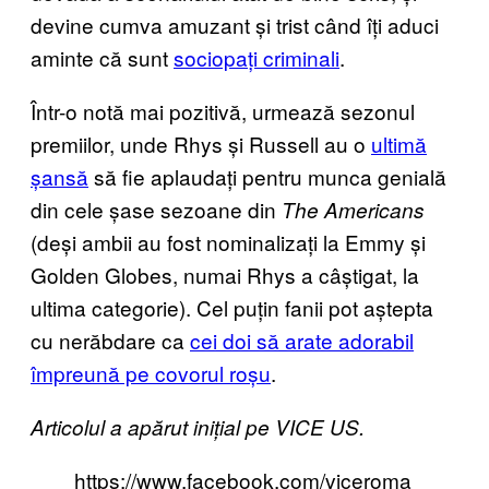
devine cumva amuzant și trist când îți aduci
aminte că sunt
sociopați criminali
.
Într-o notă mai pozitivă, urmează sezonul
premiilor, unde Rhys și Russell au o
ultimă
șansă
să fie aplaudați pentru munca genială
din cele șase sezoane din
The Americans
(deși ambii au fost nominalizați la Emmy și
Golden Globes, numai Rhys a câștigat, la
ultima categorie). Cel puțin fanii pot aștepta
cu nerăbdare ca
cei doi să arate adorabil
împreună pe covorul roșu
.
Articolul a apărut inițial pe VICE US.
https://www.facebook.com/viceroma