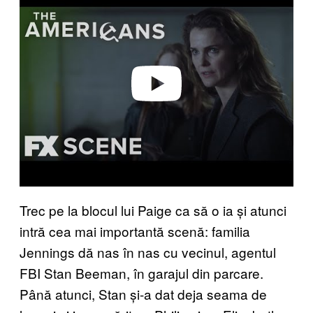
a
y
v
i
d
e
o
Trec pe la blocul lui Paige ca să o ia și atunci
intră cea mai importantă scenă: familia
Jennings dă nas în nas cu vecinul, agentul
FBI Stan Beeman, în garajul din parcare.
Până atunci, Stan și-a dat deja seama de