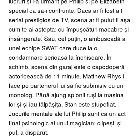
lucruri și i-a urmărit pe Philip și pe Elizabeth
special ca să-i confrunte. Dacă ar fi fost alt
serial prestigios de TV, scena ar fi putut fi așa
cum te-ai aștepta: cu împușcături macabre și
însângerate. Sau, cel puțin, o ambuscadă a
unei echipe SWAT care duce la o
condamnare serioasă la închisoare. În
schimb, scena din garaj este o capodoperă
actoricească de 11 minute. Matthew Rhys îl
face pe partenerul lui să fie submisiv cu un
monolog. Până ajung spionii ruși la mașina
lor și-și iau tălpășița, Stan este stupefiat.
Jocurile mentale ale lui Philip sunt ca un act
final psihologic al unui magician; clipești și
puf, a dispărut.