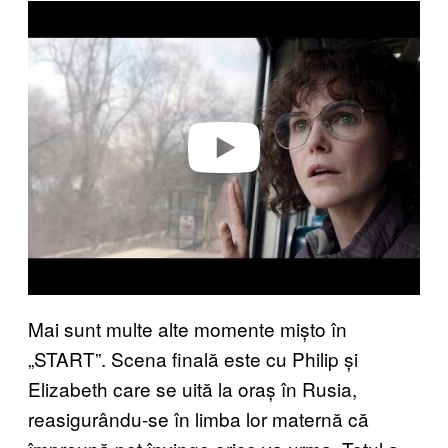
P
l
a
y
v
i
d
e
o
Mai sunt multe alte momente mișto în
„START”. Scena finală este cu Philip și
Elizabeth care se uită la oraș în Rusia,
reasigurându-se în limba lor maternă că