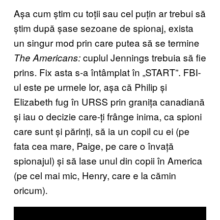
Așa cum știm cu toții sau cel puțin ar trebui să
știm după șase sezoane de spionaj, exista
un singur mod prin care putea să se termine
cuplul Jennings trebuia să fie
The Americans:
prins. Fix asta s-a întâmplat în „START”. FBI-
ul este pe urmele lor, așa că Philip și
Elizabeth fug în URSS prin granița canadiană
și iau o decizie care-ți frânge inima, ca spioni
care sunt și părinți, să ia un copil cu ei (pe
fata cea mare, Paige, pe care o învață
spionajul) și să lase unul din copii în America
(pe cel mai mic, Henry, care e la cămin
oricum).
P
l