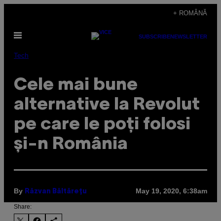
Skip
+ ROMÂNĂ
to
Open
content
SUBSCRIBE
NEWSLETTER
Menu
Tech
Cele mai bune
alternative la Revolut
pe care le poți folosi
și-n România
By
May 19, 2020, 6:38am
Răzvan Băltărețu
Share: