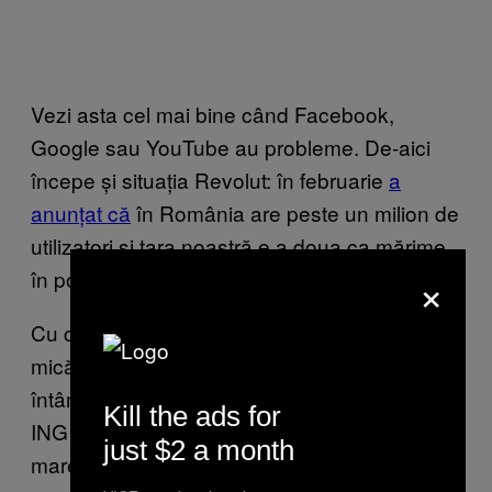
Vezi asta cel mai bine când Facebook,
Google sau YouTube au probleme. De-aici
începe și situația Revolut: în februarie
a
anunțat că
în România are peste un milion de
utilizatori și țara noastră e a doua ca mărime
×
în portofoliul său.
Cu cât serviciul e mai popular, cu atât orice
mică problemă e mai vizibilă. Și asta se
întâmplă deja în sistemul bancar tradițional cu
Kill the ads for
ING Bank. Când îi pică sistemul, gălăgia e
just $2 a month
mare. Pentru că, pe de o parte, a mizat