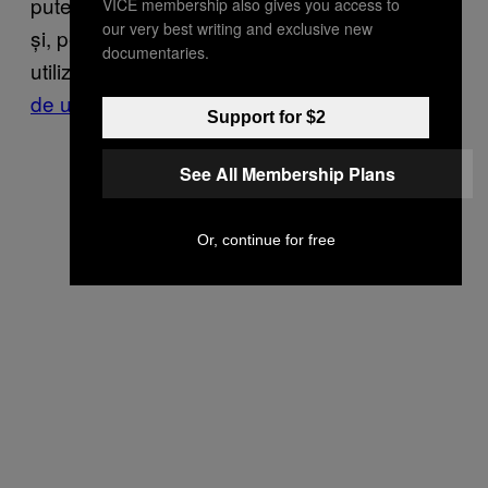
puternic pe digitalizare înaintea concurenței
VICE membership also gives you access to
our very best writing and exclusive new
și, pe de altă parte, are un număr mare de
documentaries.
utilizatori ai serviciilor digitale (peste
un milion
de utilizatori
).
Support for $2
See All Membership Plans
Or, continue for free