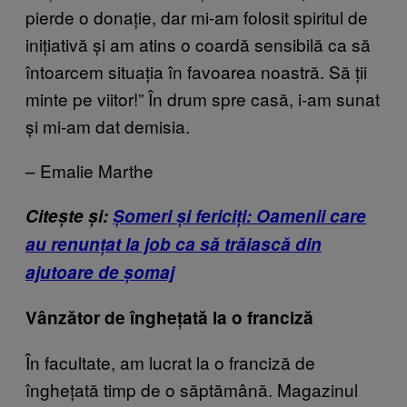
pierde o donație, dar mi-am folosit spiritul de
inițiativă și am atins o coardă sensibilă ca să
întoarcem situația în favoarea noastră. Să ții
minte pe viitor!
” În drum spre casă, i-am sunat
și mi-am dat demisia.
– Emalie Marthe
Citește și:
Șomeri și fericiți: Oamenii care
au renunțat la job ca să trăiască din
ajutoare de șomaj
Vânzător de înghețată la o franciză
În facultate, am lucrat la o franciză de
înghețată timp de o săptămână. Magazinul