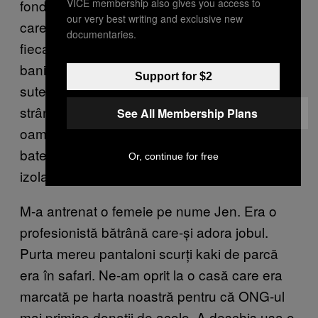
VICE membership also gives you access to
fonduri pentru o organizație din aia ecologistă
our very best writing and exclusive new
care zici că era o afacere tip piramidă. În
documentaries.
fiecare săptămână, primeai un procentaj din
banii pe care îi strângeai peste suma de patru
Support for $2
sute de dolari, așa că toți erau disperați să
strângă cât mai mult. În loc să enervăm
See All Membership Plans
oamenii de pe stradă, firma ne trimitea să
batem din ușă-n ușă într-un cartier bogat și
Or, continue for free
izolat.
M-a antrenat o femeie pe nume Jen. Era o
profesionistă bătrână care-și adora jobul.
Purta mereu pantaloni scurți kaki de parcă
era în safari. Ne-am oprit la o casă care era
marcată pe harta noastră pentru că ONG-ul
mai primise donații de acolo. A deschis ușa o