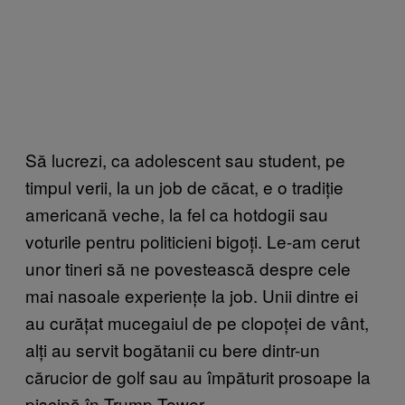
Să lucrezi, ca adolescent sau student, pe
timpul verii, la un job de căcat, e o tradiție
americană veche, la fel ca hotdogii sau
voturile pentru politicieni bigoți. Le-am cerut
unor tineri să ne povestească despre cele
mai nasoale experiențe la job. Unii dintre ei
au curățat mucegaiul de pe clopoței de vânt,
alți au servit bogătanii cu bere dintr-un
cărucior de golf sau au împăturit prosoape la
piscină în Trump Tower.