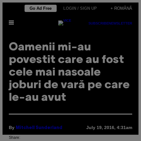
Skip
Go Ad Free
LOGIN / SIGN UP
+ ROMÂNĂ
to
Open
content
SUBSCRIBE
NEWSLETTER
Menu
​Oamenii mi-au
povestit care au fost
cele mai nasoale
joburi de vară pe care
le-au avut
By
July 19, 2016, 4:31am
Mitchell Sunderland
Share: