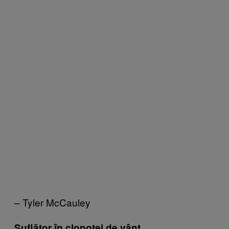
– Tyler McCauley
Suflător în clopoței de vânt