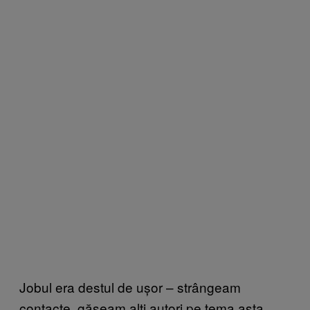
Jobul era destul de ușor – strângeam
contacte, găseam alți autori pe tema asta,