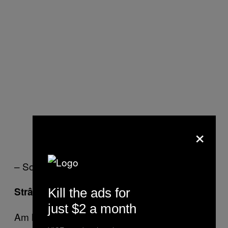
×
– Sophie Saint Thomas
Strângere de fonduri pentru un ONG
Kill the ads for
just $2 a month
Am lucrat timp de o zi ca strângător de