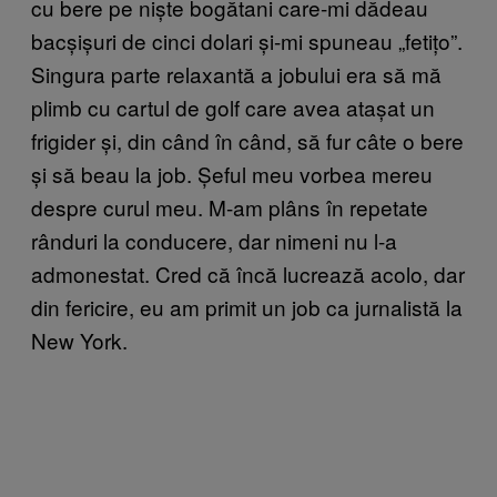
cu bere pe niște bogătani care-mi dădeau
bacșișuri de cinci dolari și-mi spuneau „fetițo”.
Singura parte relaxantă a jobului era să mă
plimb cu cartul de golf care avea atașat un
frigider și, din când în când, să fur câte o bere
și să beau la job. Șeful meu vorbea mereu
despre curul meu. M-am plâns în repetate
rânduri la conducere, dar nimeni nu l-a
admonestat. Cred că încă lucrează acolo, dar
din fericire, eu am primit un job ca jurnalistă la
New York.