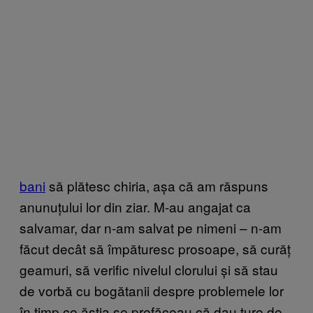
bani
să plătesc chiria, așa că am răspuns
anunuțului lor din ziar. M-au angajat ca
salvamar, dar n-am salvat pe nimeni – n-am
făcut decât să împăturesc prosoape, să curăț
geamuri, să verific nivelul clorului și să stau
de vorbă cu bogătanii despre problemele lor
în timp ce ăștia se prefăceau că dau ture de