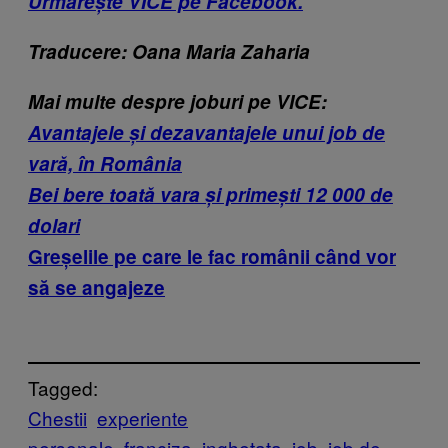
Urmărește VICE pe Facebook.
Traducere: Oana Maria Zaharia
Mai multe despre joburi pe VICE:
Avantajele și dezavantajele unui job de
vară, în România
Bei bere toată vara și primești 12 000 de
dolari
Greșelile pe care le fac românii când vor
să se angajeze
Tagged:
Chestii
experiente
personale
franciza
inghetata
job
job de