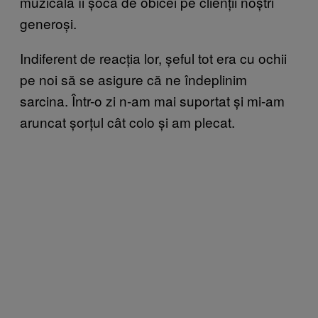
muzicală îi șoca de obicei pe clienții noștri
generoși.
Indiferent de reacția lor, șeful tot era cu ochii
pe noi să se asigure că ne îndeplinim
sarcina. Într-o zi n-am mai suportat și mi-am
aruncat șorțul cât colo și am plecat.