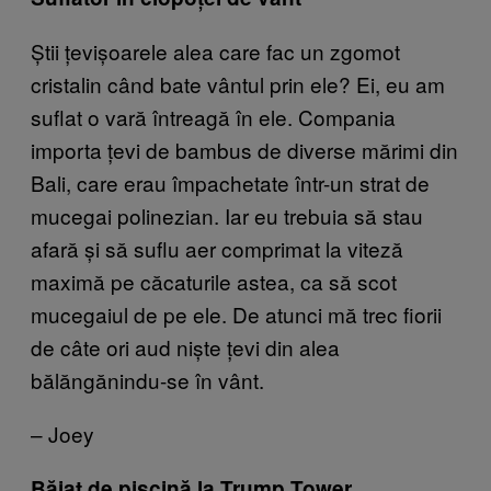
Știi țevișoarele alea care fac un zgomot
cristalin când bate vântul prin ele? Ei, eu am
suflat o vară întreagă în ele. Compania
importa țevi de bambus de diverse mărimi din
Bali, care erau împachetate într-un strat de
mucegai polinezian. Iar eu trebuia să stau
afară și să suflu aer comprimat la viteză
maximă pe căcaturile astea, ca să scot
mucegaiul de pe ele. De atunci mă trec fiorii
de câte ori aud niște țevi din alea
bălăngănindu-se în vânt.
– Joey
Băiat de piscină la Trump Tower