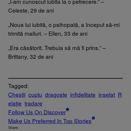
„I-am cunoscut iubita la o petrecere.” –
Celeste, 29 de ani
„Noua lui iubită, o psihopată, a început să-mi
trimită mailuri. – Ellen, 33 de ani
„Era căsătorit. Trebuia să mă fi prins.” –
Brittany, 32 de ani
Tagged:
Chestii
cuplu
dragoste
infidelitate
inselat
R
elație
tradare
Follow Us On Discover
Make Us Preferred In Top Stories
Share: