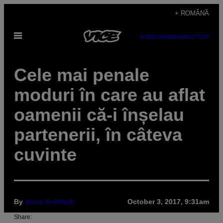
Skip
+ ROMÂNĂ
to
Open
content
SUBSCRIBE
NEWSLETTER
Menu
Cele mai penale
moduri în care au aflat
oamenii că-i înșelau
partenerii, în câteva
cuvinte
By
Anna Goldfarb
October 3, 2017, 9:31am
Share: