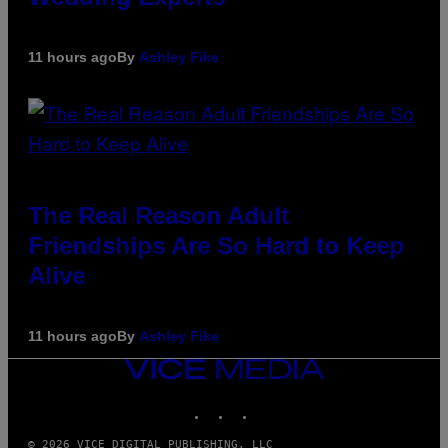
11 hours ago
By
Ashley Fike
The Real Reason Adult
Friendships Are So Hard to Keep
Alive
11 hours ago
By
Ashley Fike
VICE
MEDIA
INSTAGRAM
TIKTOK
YOUTUBE
© 2026 VICE DIGITAL PUBLISHING, LLC