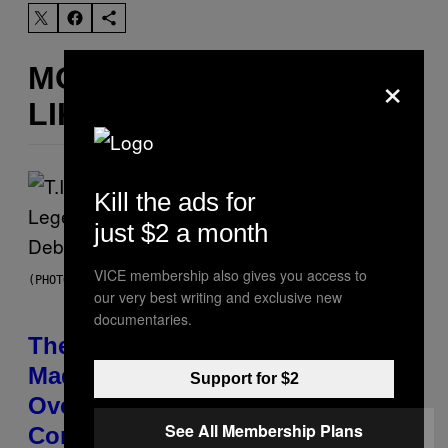
×
MORE
LIKE THIS
Kill the ads for
just $2 a month
VICE membership also gives you access to
(PHOTO BY JOHNNY NUNEZ/WIREIMAGE)
our very best writing and exclusive new
documentaries.
The 90s Hip-Hop Legend Who
Made T.I. Delay His Debut Album
Support for $2
Over 20 Years Ago: ‘I Definitely
See All Membership Plans
Conceded’